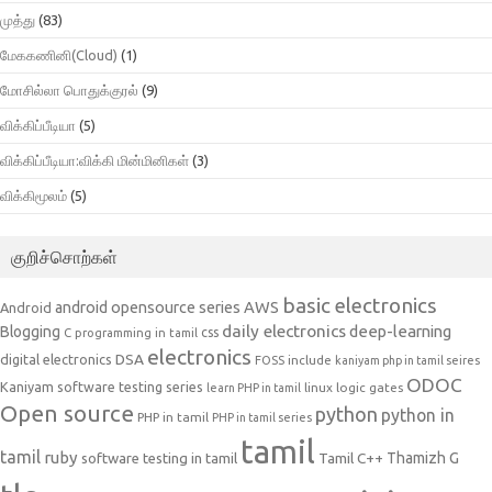
முத்து
(83)
மேககணினி(Cloud)
(1)
மோசில்லா பொதுக்குரல்
(9)
விக்கிப்பீடியா
(5)
விக்கிப்பீடியா:விக்கி மின்மினிகள்
(3)
விக்கிமூலம்
(5)
குறிச்சொற்கள்
basic electronics
AWS
android opensource series
Android
daily electronics
deep-learning
Blogging
css
C programming in tamil
electronics
DSA
digital electronics
include
FOSS
kaniyam php in tamil seires
ODOC
Kaniyam software testing series
linux
logic gates
learn PHP in tamil
Open source
python
python in
PHP in tamil
PHP in tamil series
tamil
tamil
ruby
Tamil C++
Thamizh G
software testing in tamil