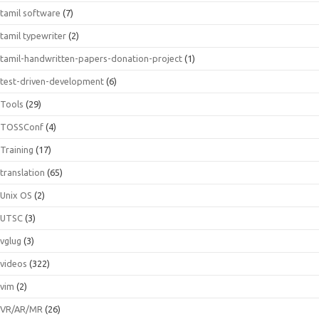
tamil software
(7)
tamil typewriter
(2)
tamil-handwritten-papers-donation-project
(1)
test-driven-development
(6)
Tools
(29)
TOSSConf
(4)
Training
(17)
translation
(65)
Unix OS
(2)
UTSC
(3)
vglug
(3)
videos
(322)
vim
(2)
VR/AR/MR
(26)