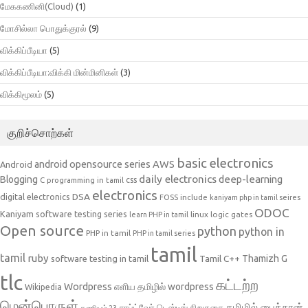
மேககணினி(Cloud)
(1)
மோசில்லா பொதுக்குரல்
(9)
விக்கிப்பீடியா
(5)
விக்கிப்பீடியா:விக்கி மின்மினிகள்
(3)
விக்கிமூலம்
(5)
குறிச்சொற்கள்
basic electronics
AWS
android opensource series
Android
daily electronics
deep-learning
Blogging
css
C programming in tamil
electronics
DSA
digital electronics
include
FOSS
kaniyam php in tamil seires
ODOC
Kaniyam software testing series
linux
logic gates
learn PHP in tamil
Open source
python
python in
PHP in tamil
PHP in tamil series
tamil
tamil
ruby
Tamil C++
Thamizh G
software testing in tamil
tlc
கட்டற்ற
Wordpress
எளிய தமிழில் wordpress
Wikipedia
மென்பொருள்
தமிழில் பைத்தான்
சாப்ட்வேர் டெஸ்டிங்
சிறுகதை
கணியம் 23