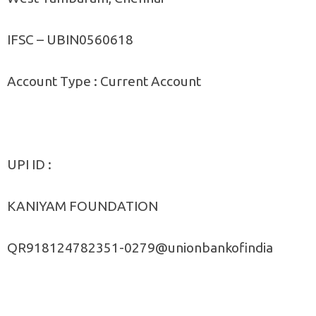
IFSC – UBIN0560618
Account Type : Current Account
UPI ID :
KANIYAM FOUNDATION
QR918124782351-0279@unionbankofindia