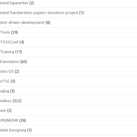
tamil typewriter
(2)
tamil-handwritten-papers-donation-project
(1)
test-driven-development
(6)
Tools
(29)
TOSSConf
(4)
Training
(17)
translation
(65)
Unix OS
(2)
UTSC
(3)
vglug
(3)
videos
(322)
vim
(2)
VR/AR/MR
(26)
Web Designing
(1)