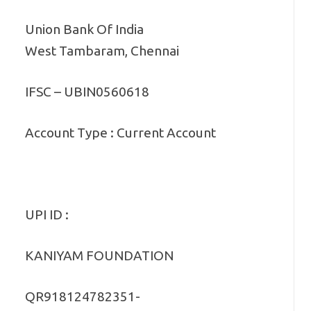
Union Bank Of India
West Tambaram, Chennai
IFSC – UBIN0560618
Account Type : Current Account
UPI ID :
KANIYAM FOUNDATION
QR918124782351-