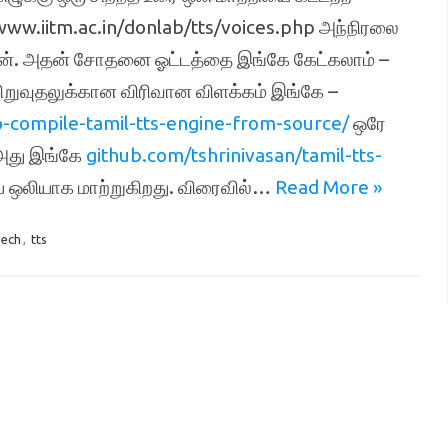
www.iitm.ac.in/donlab/tts/voices.php அந்நிரலை
னேன். அதன் சோதனை ஓட்டத்தை இங்கே கேட்கலாம் –
ிறுவுதலுக்கான விரிவான விளக்கம் இங்கே –
compile-tamil-tts-engine-from-source/
ஒரே
 அது இங்கே
github.com/tshrinivasan/tamil-tts-
ை ஒலியாக மாற்றுகிறது. விரைவில்…
Read More »
eech
,
tts