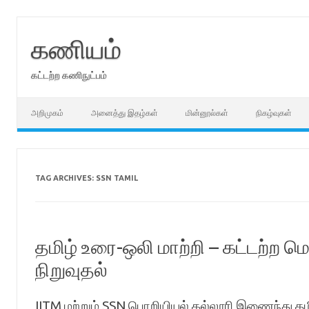
Skip
to
content
கணியம்
கட்டற்ற கணிநுட்பம்
அறிமுகம்
அனைத்து இதழ்கள்
மின்னூல்கள்
நிகழ்வுகள்
TAG ARCHIVES:
SSN TAMIL
தமிழ் உரை-ஒலி மாற்றி – கட்டற்ற ம
நிறுவுதல்
IITM மற்றும் SSN பொறியியல் கல்லூரி இணைந்து தமி