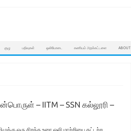
குழு
பதிவுகள்
ஒலியோடை
கணியம் அறக்கட்டளை
ABOUT
ென்பொருள் – IITM – SSN கல்லூரி –
ழுக்கு ஒரு சிறந்த உரை ஒலி மாற்றியை கட்டற்ற