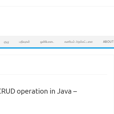
குழு
பதிவுகள்
ஒலியோடை
கணியம் அறக்கட்டளை
ABOUT
 CRUD operation in Java –