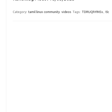
Category:
tamil linux community
videos
Tags:
TDRUQhYINSs
,
tlc