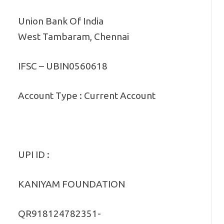
Union Bank Of India
West Tambaram, Chennai
IFSC – UBIN0560618
Account Type : Current Account
UPI ID :
KANIYAM FOUNDATION
QR918124782351-