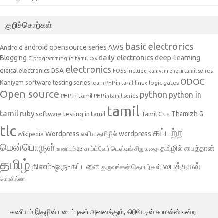
குறிச்சொற்கள்
basic electronics
AWS
android opensource series
Android
daily electronics
deep-learning
Blogging
css
C programming in tamil
electronics
DSA
digital electronics
include
FOSS
kaniyam php in tamil seires
ODOC
Kaniyam software testing series
linux
logic gates
learn PHP in tamil
Open source
python
python in
PHP in tamil
PHP in tamil series
tamil
tamil
ruby
Tamil C++
Thamizh G
software testing in tamil
tlc
கட்டற்ற
Wordpress
எளிய தமிழில் wordpress
Wikipedia
மென்பொருள்
தமிழில் பைத்தான்
சாப்ட்வேர் டெஸ்டிங்
சிறுகதை
கணியம் 23
தமிழ்
பைத்தான்
தினம்-ஒரு-கட்டளை
தொடர்கள்
துருவங்கள்
மொசில்லா
கணியம் இதழின் படைப்புகள் அனைத்தும், கிரியேடிவ் காமன்ஸ் என்ற