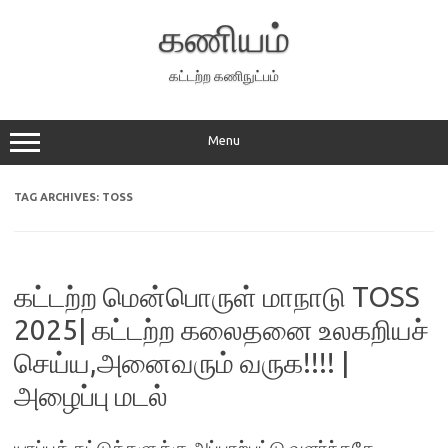
Skip
to
கணியம்
content
கட்டற்ற கணிநுட்பம்
Menu
TAG ARCHIVES:
TOSS
கட்டற்ற மென்பொருள் மாநாடு TOSS
2025| கட்டற்ற கலைதனை உலகறியச்
செய்ய,அனைவரும் வருக!!!! |
அழைப்பு மடல்