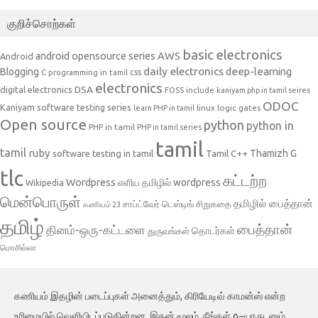
குறிச்சொற்கள்
basic electronics
AWS
android opensource series
Android
daily electronics
deep-learning
Blogging
css
C programming in tamil
electronics
DSA
digital electronics
include
FOSS
kaniyam php in tamil seires
ODOC
Kaniyam software testing series
linux
logic gates
learn PHP in tamil
Open source
python
python in
PHP in tamil
PHP in tamil series
tamil
tamil
ruby
Tamil C++
Thamizh G
software testing in tamil
tlc
கட்டற்ற
Wordpress
எளிய தமிழில் wordpress
Wikipedia
மென்பொருள்
தமிழில் பைத்தான்
சாப்ட்வேர் டெஸ்டிங்
சிறுகதை
கணியம் 23
தமிழ்
பைத்தான்
தினம்-ஒரு-கட்டளை
தொடர்கள்
துருவங்கள்
மொசில்லா
கணியம் இதழின் படைப்புகள் அனைத்தும், கிரியேடிவ் காமன்ஸ் என்ற
உரிமையில் வெளியிடப்படுகின்றன. இதன் மூலம், நீங்கள் o~யாருடனும்