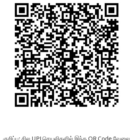
குறிப்பு: சில UPI செயலிகளில் இந்த QR Code வேலை