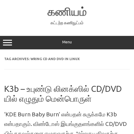
Skip
to
கணியம்
content
கட்டற்ற கணிநுட்பம்
Menu
TAG ARCHIVES:
WRING CD AND DVD IN LINUX
K3b – உபுண்டு லினக்ஸில் CD/DVD
யில் எழுதும் மென்பொருள்
‘KDE Burn Baby Burn’ என்பதன் சுருக்கமே K3b
என்பதாகும். விண்டோஸ் இயங்குதளங்களில் CD/DVD
யில் தகவல்களை எழுதுவதற்கு அல்லது பதிவதற்கு