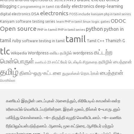
daily electronics
deep-learning
Blogging
css
C programming in tamil
electronics
DSA
digital electronics
include
FOSS
kaniyam php in tamil seires
ODOC
Kaniyam software testing series
linux
logic gates
learn PHP in tamil
Open source
python
python in
PHP in tamil
PHP in tamil series
tamil
tamil
ruby
Tamil C++
Thamizh G
software testing in tamil
tlc
கட்டற்ற
Wordpress
எளிய தமிழில் wordpress
Wikipedia
மென்பொருள்
தமிழில் பைத்தான்
சாப்ட்வேர் டெஸ்டிங்
சிறுகதை
கணியம் 23
தமிழ்
பைத்தான்
தினம்-ஒரு-கட்டளை
தொடர்கள்
துருவங்கள்
மொசில்லா
கணியம் இதழின் படைப்புகள் அனைத்தும், கிரியேடிவ் காமன்ஸ் என்ற
உரிமையில் வெளியிடப்படுகின்றன. இதன் மூலம், நீங்கள் o~யாருடனும்
பகிர்ந்து கொள்ளலாம். ~o~ திருத்தி எழுதி வெளியிடலாம். ~o~ வணிக
ரீதியிலும்யன்படுத்தலாம். ஆனால், மூல கட்டுரை, ஆசிரியர் மற்றும்