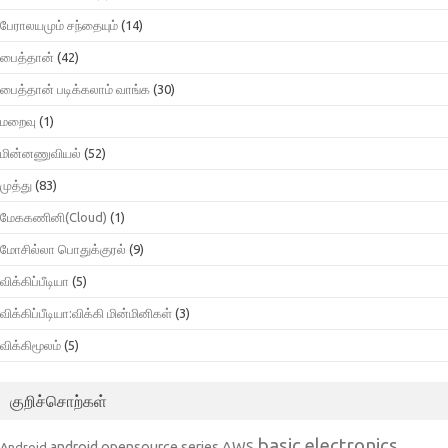
பேராலயமும் சந்தையும்
(14)
பைத்தான்
(42)
பைத்தான் படிக்கலாம் வாங்க
(30)
மறைவு
(1)
மின்னணுவியல்
(52)
முத்து
(83)
மேககணினி(Cloud)
(1)
மோசில்லா பொதுக்குரல்
(9)
விக்கிப்பீடியா
(5)
விக்கிப்பீடியா:விக்கி மின்மினிகள்
(3)
விக்கிமூலம்
(5)
குறிச்சொற்கள்
basic electronics
AWS
android opensource series
Android