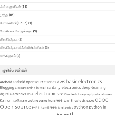
மின்னணுவியல்
(52)
முத்து
(83)
மேககணினி(Cloud)
(1)
மோசில்லா பொதுக்குரல்
(9)
விக்கிப்பீடியா
(5)
விக்கிப்பீடியா:விக்கி மின்மினிகள்
(3)
விக்கிமூலம்
(5)
குறிச்சொற்கள்
basic electronics
AWS
android opensource series
Android
daily electronics
deep-learning
Blogging
css
C programming in tamil
electronics
DSA
digital electronics
include
FOSS
kaniyam php in tamil seires
ODOC
Kaniyam software testing series
linux
logic gates
learn PHP in tamil
Open source
python
python in
PHP in tamil
PHP in tamil series