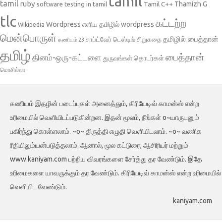
tamil
tamil
ruby
Tamil C++
Thamizh G
software testing in tamil
tlc
கட்டற்ற
Wordpress
எளிய தமிழில் wordpress
Wikipedia
மென்பொருள்
தமிழில் பைத்தான்
சாப்ட்வேர் டெஸ்டிங்
சிறுகதை
கணியம் 23
தமிழ்
பைத்தான்
தினம்-ஒரு-கட்டளை
தொடர்கள்
துருவங்கள்
மொசில்லா
கணியம் இதழின் படைப்புகள் அனைத்தும், கிரியேடிவ் காமன்ஸ் என்ற
உரிமையில் வெளியிடப்படுகின்றன. இதன் மூலம், நீங்கள் o~யாருடனும்
பகிர்ந்து கொள்ளலாம். ~o~ திருத்தி எழுதி வெளியிடலாம். ~o~ வணிக
ரீதியிலும்யன்படுத்தலாம். ஆனால், மூல கட்டுரை, ஆசிரியர் மற்றும்
www.kaniyam.com பற்றிய விவரங்களை சேர்த்து தர வேண்டும். இதே
உரிமைகளை யாவருக்கும் தர வேண்டும். கிரியேடிவ் காமன்ஸ் என்ற உரிமையில்
வெளியிட வேண்டும்.
kaniyam.com