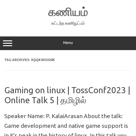
Skip
to
கணியம்
content
கட்டற்ற கணிநுட்பம்
Menu
TAG ARCHIVES:
XQQK0U5320K
Gaming on linux | TossConf2023 |
Online Talk 5 | தமிழில்
Speaker Name: P. KalaiArasan About the talk:
Game development and native game support is
in it’s peak in the history of linux. In this talk you