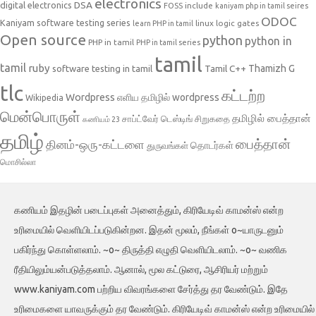
electronics
DSA
digital electronics
include
FOSS
kaniyam php in tamil seires
ODOC
Kaniyam software testing series
linux
logic gates
learn PHP in tamil
Open source
python
python in
PHP in tamil
PHP in tamil series
tamil
tamil
ruby
Tamil C++
Thamizh G
software testing in tamil
tlc
கட்டற்ற
Wordpress
எளிய தமிழில் wordpress
Wikipedia
மென்பொருள்
தமிழில் பைத்தான்
சாப்ட்வேர் டெஸ்டிங்
சிறுகதை
கணியம் 23
தமிழ்
பைத்தான்
தினம்-ஒரு-கட்டளை
தொடர்கள்
துருவங்கள்
மொசில்லா
கணியம் இதழின் படைப்புகள் அனைத்தும், கிரியேடிவ் காமன்ஸ் என்ற
உரிமையில் வெளியிடப்படுகின்றன. இதன் மூலம், நீங்கள் o~யாருடனும்
பகிர்ந்து கொள்ளலாம். ~o~ திருத்தி எழுதி வெளியிடலாம். ~o~ வணிக
ரீதியிலும்யன்படுத்தலாம். ஆனால், மூல கட்டுரை, ஆசிரியர் மற்றும்
www.kaniyam.com பற்றிய விவரங்களை சேர்த்து தர வேண்டும். இதே
உரிமைகளை யாவருக்கும் தர வேண்டும். கிரியேடிவ் காமன்ஸ் என்ற உரிமையில்