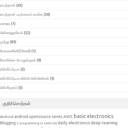
பைத்தான்
(42)
பைத்தான் படிக்கலாம் வாங்க
(30)
மறைவு
(1)
மின்னணுவியல்
(52)
முத்து
(83)
மேககணினி(Cloud)
(1)
மோசில்லா பொதுக்குரல்
(9)
விக்கிப்பீடியா
(5)
விக்கிப்பீடியா:விக்கி மின்மினிகள்
(3)
விக்கிமூலம்
(5)
குறிச்சொற்கள்
basic electronics
AWS
android opensource series
Android
daily electronics
deep-learning
Blogging
css
C programming in tamil