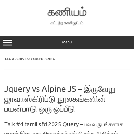
Skip
to
கணியம்
content
கட்டற்ற கணிநுட்பம்
Menu
TAG ARCHIVES:
YXDCFDPCNBG
Jquery vs Alpine JS – இருவேறு
ஜாவாஸ்கிரிப்டு நூலகங்களின்
பயன்பாடு ஒரு ஒப்பீடு
Talk #4 tamil sfd 2025 Query – பல வருடங்களாக
பயனர் இடைமுக நிரலாக்கத்தில் மிகுந்த ஆதிக்கம்