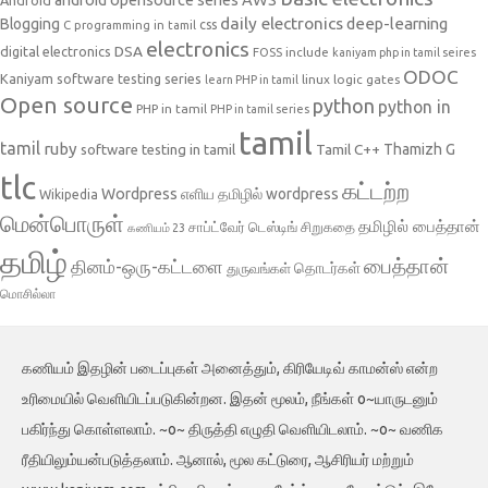
daily electronics
deep-learning
Blogging
css
C programming in tamil
electronics
DSA
digital electronics
include
FOSS
kaniyam php in tamil seires
ODOC
Kaniyam software testing series
linux
logic gates
learn PHP in tamil
Open source
python
python in
PHP in tamil
PHP in tamil series
tamil
tamil
ruby
Tamil C++
Thamizh G
software testing in tamil
tlc
கட்டற்ற
Wordpress
எளிய தமிழில் wordpress
Wikipedia
மென்பொருள்
தமிழில் பைத்தான்
சாப்ட்வேர் டெஸ்டிங்
சிறுகதை
கணியம் 23
தமிழ்
பைத்தான்
தினம்-ஒரு-கட்டளை
தொடர்கள்
துருவங்கள்
மொசில்லா
கணியம் இதழின் படைப்புகள் அனைத்தும், கிரியேடிவ் காமன்ஸ் என்ற
உரிமையில் வெளியிடப்படுகின்றன. இதன் மூலம், நீங்கள் o~யாருடனும்
பகிர்ந்து கொள்ளலாம். ~o~ திருத்தி எழுதி வெளியிடலாம். ~o~ வணிக
ரீதியிலும்யன்படுத்தலாம். ஆனால், மூல கட்டுரை, ஆசிரியர் மற்றும்