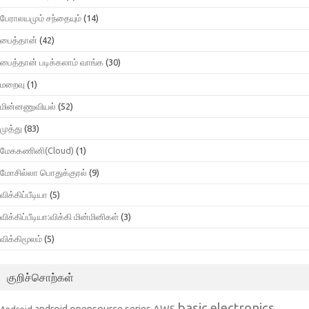
பேராலயமும் சந்தையும்
(14)
பைத்தான்
(42)
பைத்தான் படிக்கலாம் வாங்க
(30)
மறைவு
(1)
மின்னணுவியல்
(52)
முத்து
(83)
மேககணினி(Cloud)
(1)
மோசில்லா பொதுக்குரல்
(9)
விக்கிப்பீடியா
(5)
விக்கிப்பீடியா:விக்கி மின்மினிகள்
(3)
விக்கிமூலம்
(5)
குறிச்சொற்கள்
basic electronics
AWS
android opensource series
Android