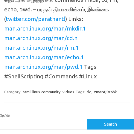
echo, pwd. – பரதன் தியாகலிங்கம், இலங்கை
(
twitter.com/parathantl
) Links:
man.archlinux.org/man/mkdir.1
man.archlinux.org/man/cd.n
man.archlinux.org/man/rm.1
man.archlinux.org/man/echo.1
man.archlinux.org/man/pwd.1
Tags
#ShellScripting #Commands #Linux
Category:
tamil linux community
videos
Tags:
tlc
,
zmerAj9z6hk
தேடுக
Search