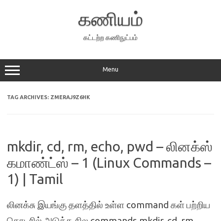
Skip
to
கணியம்
content
கட்டற்ற கணிநுட்பம்
Menu
TAG ARCHIVES:
ZMERAJ9Z6HK
mkdir, cd, rm, echo, pwd – லினக்ஸ்
கமாண்ட்ஸ் – 1 (Linux Commands –
1) | Tamil
லினக்சு இயங்கு தளத்தில் உள்ள command கள் பற்றிய
தொடரில் அடுத்த சில commands mkdir, cd, rm,