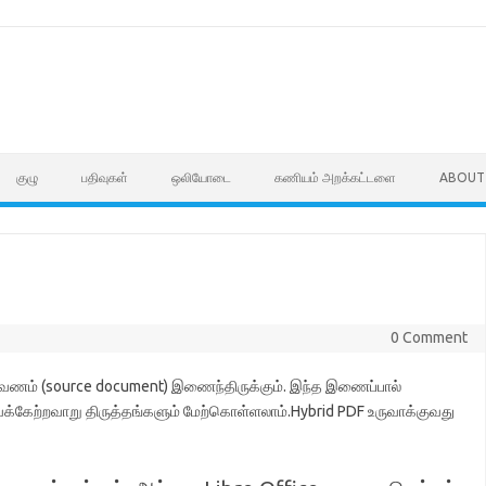
குழு
பதிவுகள்
ஒலியோடை
கணியம் அறக்கட்டளை
ABOUT
0 Comment
வணம் (source document) இணைந்திருக்கும். இந்த இணைப்பால்
்கேற்றவாறு திருத்தங்களும் மேற்கொள்ளலாம்.Hybrid PDF உருவாக்குவது