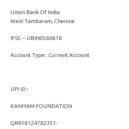
Union Bank Of India
West Tambaram, Chennai
IFSC – UBIN0560618
Account Type : Current Account
UPI ID :
KANIYAM FOUNDATION
QR918124782351-