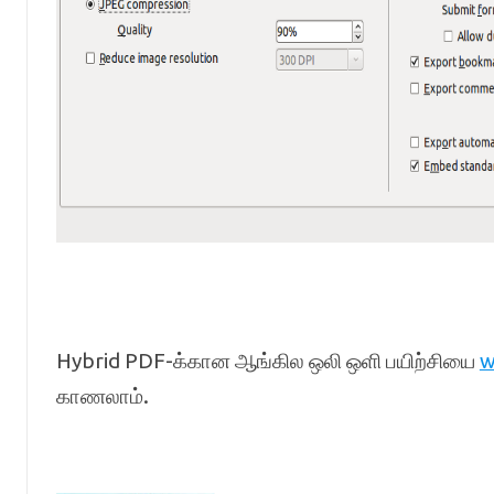
Hybrid PDF-க்கான ஆங்கில ஒலி ஒளி பயிற்சியை
w
காணலாம்.