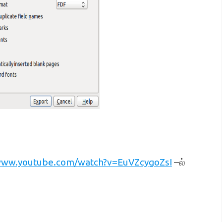
ww.youtube.com/watch?v=EuVZcygoZsI
–ல்