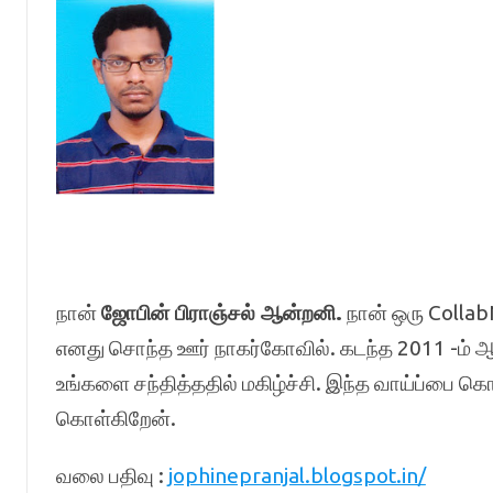
நான்
ஜோபின் பிராஞ்சல் ஆன்றனி
.
நான் ஒரு Colla
எனது சொந்த ஊர் நாகர்கோவில். கடந்த 2011 -ம் ஆண
உங்களை சந்தித்ததில் மகிழ்ச்சி. இந்த வாய்ப்பை க
கொள்கிறேன்.
வலை பதிவு :
jophinepranjal.blogspot.in/