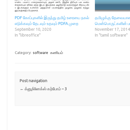
n
n
)
e
i
n
e
w
n
e
w
w
n
w
w
i
e
w
i
n
w
PDF கோப்புகளில் இருந்து தமிழ் உரையை நகல்
தமிழுக்கு தேவையான
i
n
d
w
n
d
o
i
எடுக்கவும் தேடவும் உதவும் PDFA முறை
மென்பொருட்களின் பட
d
o
w
n
September 10, 2020
November 17, 201
o
w
)
d
w
)
o
In "libreoffice"
In "tamil software"
)
w
)
Category:
software
கணியம்
Post navigation
←
க்னு/லினக்ஸ் கற்போம் – 3