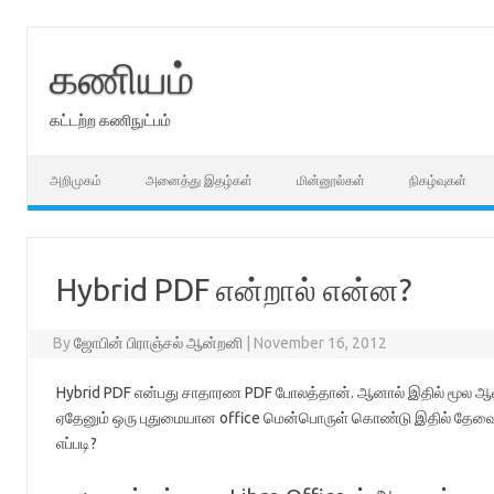
Skip
to
content
கணியம்
கட்டற்ற கணிநுட்பம்
அறிமுகம்
அனைத்து இதழ்கள்
மின்னூல்கள்
நிகழ்வுகள்
Hybrid PDF என்றால் என்ன?
By
ஜோபின் பிராஞ்சல் ஆன்றனி
|
November 16, 2012
Hybrid PDF என்பது சாதாரண PDF போலத்தான். ஆனால் இதில் மூல ஆ
ஏதேனும் ஒரு புதுமையான office மென்பொருள் கொண்டு இதில் தேவைக
எப்படி?