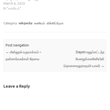
அவரவர் கல்லூரிக்குச்
March 6, 2020
சுற்றறிக்கை
In "கணியம்"
அனுப்பப்பட்டுள்ளது. தகவல்
அறியாத ஆனால் ஆர்வமுள்ள
கல்லூரி மாணவர்கள்
Category:
wikipedia
கணியம்
விக்கிப்பீடியா
தாங்களாகவே முன்பதிவு
செய்துகொண்டும்
கலந்துகொள்ளலாம். அனுமதி
இலவசம்.
Post navigation
https://forms.gle/LEmD97fg
←
மின்னூல் உருவாக்கம் –
Dayon எனும்கட்டற்ற
LHCi26J29
தன்னார்வலர்கள் தேவை
மேஜைக்கணினியின்
தொலைைதூரஉதவி-யாளர்
→
Leave a Reply