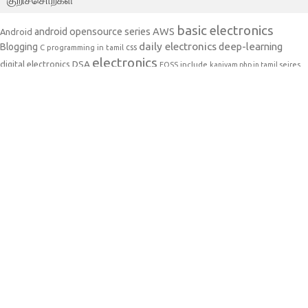
basic electronics
AWS
android opensource series
Android
daily electronics
deep-learning
Blogging
css
C programming in tamil
electronics
DSA
digital electronics
include
FOSS
kaniyam php in tamil seires
ODOC
Kaniyam software testing series
linux
logic gates
learn PHP in tamil
Open source
python
python in
PHP in tamil
PHP in tamil series
tamil
tamil
ruby
Tamil C++
Thamizh G
software testing in tamil
tlc
கட்டற்ற
Wordpress
எளிய தமிழில் wordpress
Wikipedia
மென்பொருள்
தமிழில் பைத்தான்
சாப்ட்வேர் டெஸ்டிங்
சிறுகதை
கணியம் 23
தமிழ்
பைத்தான்
தினம்-ஒரு-கட்டளை
தொடர்கள்
துருவங்கள்
மொசில்லா
கணியம் இதழின் படைப்புகள் அனைத்தும், கிரியேடிவ் காமன்ஸ் என்ற
உரிமையில் வெளியிடப்படுகின்றன. இதன் மூலம், நீங்கள் o~யாருடனும்
பகிர்ந்து கொள்ளலாம். ~o~ திருத்தி எழுதி வெளியிடலாம். ~o~ வணிக