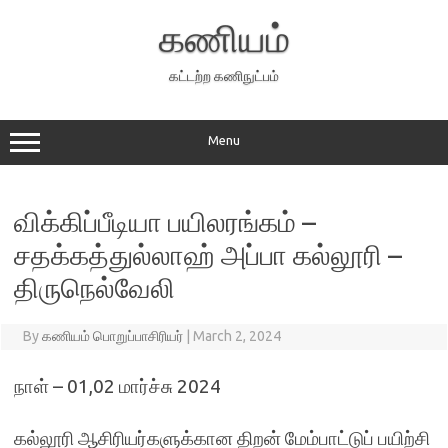
Skip
to
கணியம்
content
கட்டற்ற கணிநுட்பம்
Menu
விக்கிப்பீடியா பயிலரங்கம் –
சதக்கத்துல்லாஹ் அப்பா கல்லூரி –
திருநெல்வேலி
By
கணியம் பொறுப்பாசிரியர்
|
March 2, 2024
நாள் – 01,02 மார்ச்சு 2024
கல்லூரி ஆசிரியர்களுக்கான திறன் மேம்பாட்டுப் பயிற்சி