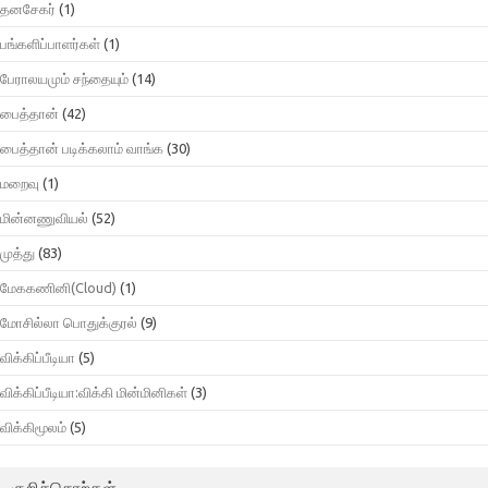
தனசேகர்
(1)
பங்களிப்பாளர்கள்
(1)
பேராலயமும் சந்தையும்
(14)
பைத்தான்
(42)
பைத்தான் படிக்கலாம் வாங்க
(30)
மறைவு
(1)
மின்னணுவியல்
(52)
முத்து
(83)
மேககணினி(Cloud)
(1)
மோசில்லா பொதுக்குரல்
(9)
விக்கிப்பீடியா
(5)
விக்கிப்பீடியா:விக்கி மின்மினிகள்
(3)
விக்கிமூலம்
(5)
குறிச்சொற்கள்