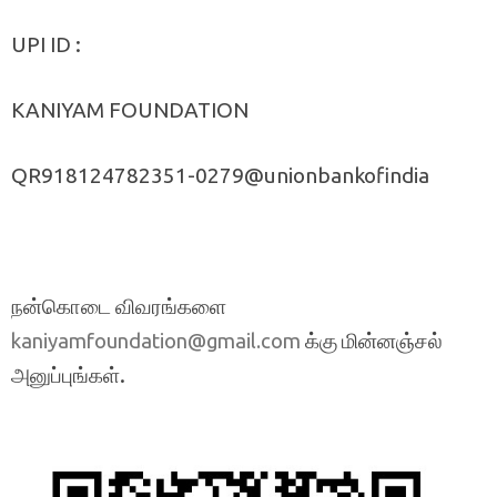
UPI ID :
KANIYAM FOUNDATION
QR918124782351-0279@unionbankofindia
நன்கொடை விவரங்களை
க்கு மின்னஞ்சல்
kaniyamfoundation@gmail.com
அனுப்புங்கள்.