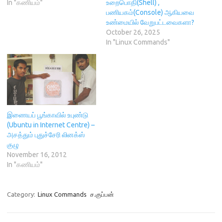
w
i
n
w
In "கணியம்"
உறைபொதி(Shell) ,
i
n
d
w
பணியகம்(Console) ஆகியவை
n
d
o
i
d
o
w
n
உண்மையில் வேறுபட்டவைகளா?
o
w
)
d
October 26, 2025
w
)
o
)
w
In "Linux Commands"
)
இணையப் பூங்காவில் உபுண்டு
(Ubuntu in Internet Centre) –
அசத்தும் புதுச்சேரி லினக்ஸ்
குழு
November 16, 2012
In "கணியம்"
Category:
Linux Commands
ச.குப்பன்