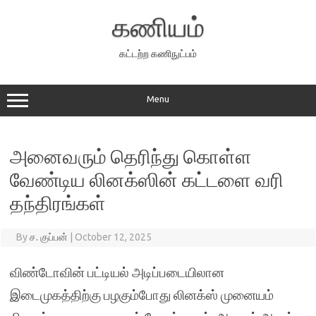
Skip
to
கணியம்
content
கட்டற்ற கணிநுட்பம்
Menu
அனைவரும் தெரிந்து கொள்ள
வேண்டிய லினக்ஸின் கட்டளை வரி
தந்திரங்கள்
By
ச. குப்பன்
|
October 12, 2025
விண்டோவின் பட்டியல் அடிப்படையிலான
இடைமுகத்திற்கு பழகும்போது லினக்ஸ் முனையம்