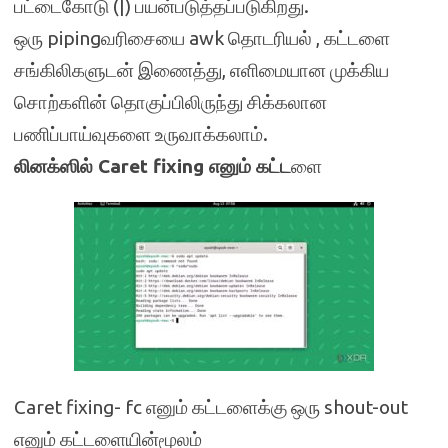
பட்டைகோடு (|) பயன்படுத்தப்படுகிறது.
ஒரு pipingவரிசையை awk தொடரியல் , கட்டளை
சங்கிலிகளுடன் இணைத்து, எளிமையான முக்கிய
சொற்களின் தொகுப்பிலிருந்து சிக்கலான
பணிப்பாய்வுகளை உருவாக்கலாம்.
லினக்ஸில் Caret fixing எனும் கட்ட
ளை
Caret fixing- fc எனும் கட்டளைக்கு ஒரு shout-out
எனும் கட்டளையின்மூலம்