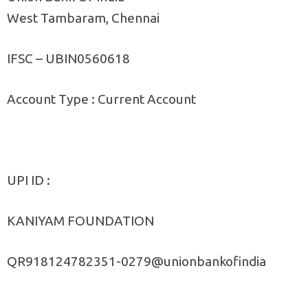
West Tambaram, Chennai
IFSC – UBIN0560618
Account Type : Current Account
UPI ID :
KANIYAM FOUNDATION
QR918124782351-0279@unionbankofindia