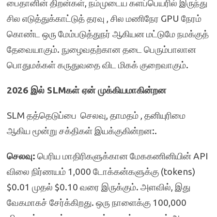
பைதானின் திறன்கள், நம்முடைய களப்பெயரில் இருந்து
சில எடுத்துக்காட்டுத் தரவு , சில மணிநேர GPU நேரம்
கொண்ட ஒரு மேம்படுத்துநர் ஆகியன மட்டுமே நமக்குத்
தேவையாகும். நுழைவதற்கான தடை பெரும்பாலான
பொதுமக்கள் கருதுவதை விட மிகக் குறைவாகும்.
2026 இல் SLMகள் ஏன்
முக்கிய
மாகின்றன
SLM தத்தெடுப்பை செலவு, தாமதம் , தனியுரிமை
ஆகிய மூன்று சக்திகள் இயக்குகின்றன:.
செலவு:
பெரிய மாதிரிகளுக்கான மேககணினியின் API
விலை நிர்ணயம் 1,000 டோக்கன்களுக்கு (tokens)
$0.01 முதல் $0.10 வரை இருக்கும். அளவில், இது
வேகமாகச் சேர்க்கிறது. ஒரு நாளைக்கு 100,000