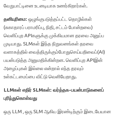
வேறுபாட்டினை உடனடியாக உணர்கிறார்கள்.
தனியுரிமை:
ஒழுங்குபடுத்தப்பட்ட தொழில்கள்
(சுகாதாரப் பராமரிப்பு, நிதி, சட்டம் போன்றவை)
வெளிப்புற APIகளுக்கு முக்கியமான தரவை அனுப்ப
முடியாது. SLMகள் இந்த நிறுவனங்கள் தரவை
வளாகத்தில் வைத்திருக்கும்போதுசெய்யறிவைப்(AI)
பயன்படுத்த அனுமதிக்கின்றன. வெளிப்புற APIஇன்
அழைப்புகள் இல்லை என்றால் எந்த தரவும்
உள்கட்டமைப்பை விட்டு வெளியேறாது.
LLMகள்
எதிர்
SLMகள்: வர்த்தக-
பயன்பாடு
களைப்
புரிந்துகொள்வது
ஒரு LLM , ஒரு SLM ஆகிய இரண்டிற்கும் இடையேயான