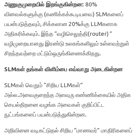
அணுகுமுறையில் இறங்குகின்றன:
80%
வினவல்களுக்கு (கணிக்கக்கூடியவை) SLMகளைப்
பயன்படுத்தவும், சிக்கலான 20%க்கு LLMகளாக
அதிகரிக்கவும். இந்த “வழிசெலுத்தி(router) ”
வழிமுறையானது இரண்டு உலகங்களிலும் உள்ளவற்றுள்
சிறந்தவற்றை மட்டும்ஒருங்கிணைக்கிறது.
SLMகள் தங்கள் விளிம்பை எவ்வாறு அடைகின்றன
SLMகள் வெறும் “சிறிய LLMகள்”
அல்ல.அவைகுறைந்த அளவுரு எண்ணிக்கையில் அதிக
செயல்திறனை வழங்க அவைகள் குறிப்பிட்ட
நுட்பங்களைப் பயன்படுத்துகின்றன.
அறிவினை வடிகட்டுதல் சிறிய “மாணவர்” மாதிரிகளைப்