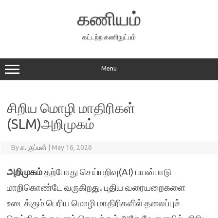
Skip
to
கணியம்
content
கட்டற்ற கணிநுட்பம்
Menu
சிறிய மொழி மாதிரிகள்
(SLM)அறிமுகம்
By
ச. குப்பன்
|
May 16, 2026
அறிமுகம்
தற்போது செய்யறிவு(AI) பயன்பாடு
மாறிகொண்டே வருகிறது. புதிய வரையறைகளை
உடைக்கும் பெரிய மொழி மாதிரிகளில் தலைப்புச்