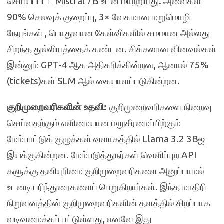
செய்யப்பட்ட Mistral 7B உடன் மாற்றியது. அவைகள்
90% செலவுக் குறைப்பு, 3× வேகமான மறுமொழி
நேரங்கள் , பொதுவான கேள்விகளில் சமமான அல்லது
சிறந்த துல்லியத்தைக் கண்டன. சிக்கலான வினவல்கள்
இன்னும் GPT-4 ஆக அதிகரிக்கின்றன, ஆனால் 75%
(tickets)கள் SLM ஆல் கையாளப்படுகின்றன.
குறிமுறை
வ
ரிக
ளின்
உதவி:
குறிமுறைவரிகளை நிறைவு
செய்வதற்கும் எளிமையான மறுசீரமைப்பிற்கும்
மேம்பாட்டுக் குழுக்கள் வளாகத்தில் Llama 3.2 3Bஐ
இயக்குகின்றன. மேம்படுத்துநர்கள் வெளிப்புற API
களுக்கு தனியுரிமை குறிமுறைவரிகளை அனுப்பாமல்
உடனடி பரிந்துரைகளைப் பெறுகிறார்கள். இந்த மாதிரி
நிறுவனத்தின் குறிமுறைவரிகளின் தளத்தில் சிறப்பாக
வடிவமைக்கப் பட்டுள்ளது, எனவே இது