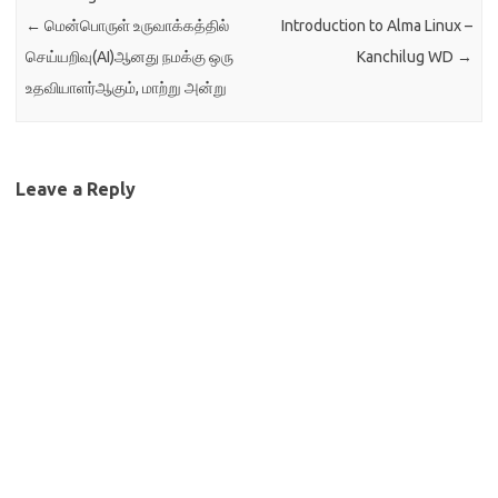
காண்போம். தற்போது
←
மென்பொருள் உருவாக்கத்தில்
Introduction to Alma Linux –
கணினிதொழில்நுட்ப
வல்லுநராக இருப்பதற்கு மிகவும்
செய்யறிவு(AI)ஆனது நமக்கு ஒரு
Kanchilug WD
→
உகந்த காலகட்டமாகும்.
உதவியாளர்ஆகும், மாற்று அன்று
கணினியின் தகவல்
தொழில்நுட்ப வாழ்க்கையானது
முதன்மைபொறியமைவுகள்,
வாடிக்கையாாளர்-
சேவையாளர்கள், நிறுவன
Leave a Reply
பயன்பாடுகள் , இணையம்,
மேககணினி,…