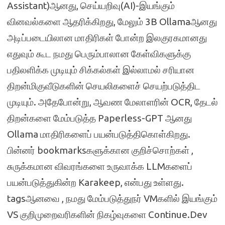
Assistant)ஆனது, செய்யறிவு(AI)-இயங்கும்
வினவல்களை ஆதரிக்கிறது, மேலும் 3B Ollamaஆனது
அடிப்படையிலான மாதிரிகள் போன்ற இலகுரகமானது
எதுவும் கூட நமது பெரும்பாலான கேள்விகளுக்கு
பதிலளிக்க முடியும் சிக்கல்கள் இல்லாமல் சரியான
திறன்மிகுவீடுகளின் செயலிகளைச் செயற்படுத்திட
முடியும். அதேபோன்று, ஆவண மேலாளரின் OCR, தேடல்
திறன்களை மேம்படுத்த Paperless-GPT ஆனது
Ollama மாதிரிகளைப் பயன்படுத்திகொள்கிறது.
பின்னர் bookmarksகளுக்கான குறிச்சொற்கள் ,
சுருக்கமான விவரங்களை உருவாக்க LLMகளைப்
பயன்படுத்துகின்ற Karakeep, என்பது உள்ளது.
tagsஆனவை , நமது மேம்படுத்துநர் VMகளில் இயங்கும்
VS குறிமுறைவரிகளின் நிகழ்வுகளை Continue.Dev