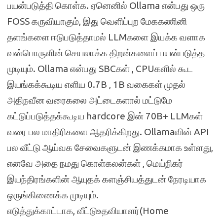
பயன்படுத்தி கொள்க. ஏனெனில் Ollama என்பது ஒரு
FOSS கருவியாகும், இது வெளிப்புற மேககணினி
தளங்களை ஈடுபடுத்தாமல் LLMகளை இயக்க வளாக
வன்பொருளின் செயலாக்க திறன்களைப் பயன்படுத்த
முடியும். Ollama என்பது SBCகள் , CPUகளில் கூட
இயங்கக்கூடிய எளிய 0.7B , 1B வகைகள் முதல்
அதிநவீன வரைகலை அட்டைகளால் மட்டுமே
கட்டுப்படுத்தக்கூடிய hardcore இன் 70B+ LLMகள்
வரை பல மாதிரிகளை ஆதரிக்கிறது. Ollamaவின் API
பல வீட்டு ஆய்வக சேவைகளுடன் இணக்கமாக உள்ளது,
எனவே அதை நமது கொள்கலன்கள் , மெய்நிகர்
இயந்திரங்களின் ஆயுதக் களஞ்சியத்துடன் நேரடியாக
ஒருங்கிணைக்க முடியும்.
எடுத்துக்காட்டாக, வீட்டுஉதவியாளர்(Home