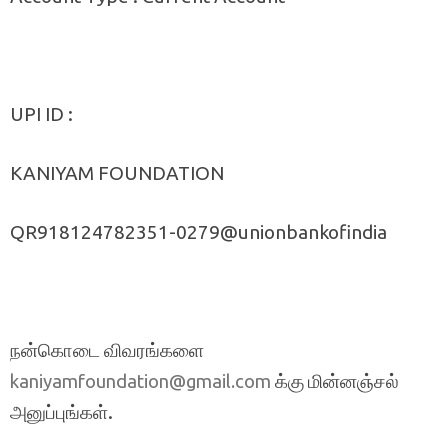
UPI ID :
KANIYAM FOUNDATION
QR918124782351-0279@unionbankofindia
நன்கொடை விவரங்களை
க்கு மின்னஞ்சல்
kaniyamfoundation@gmail.com
அனுப்புங்கள்.