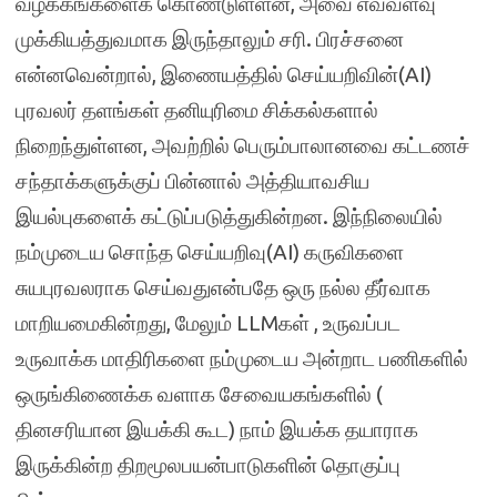
வழக்கங்களைக் கொண்டுள்ளன, அவை எவ்வளவு
முக்கியத்துவமாக இருந்தாலும் சரி. பிரச்சனை
என்னவென்றால், இணையத்தில் செய்யறிவின்(AI)
புரவலர் தளங்கள் தனியுரிமை சிக்கல்களால்
நிறைந்துள்ளன, அவற்றில் பெரும்பாலானவை கட்டணச்
சந்தாக்களுக்குப் பின்னால் அத்தியாவசிய
இயல்புகளைக் கட்டுப்படுத்துகின்றன. இந்நிலையில்
நம்முடைய சொந்த செய்யறிவு(AI) கருவிகளை
சுயபுரவலராக செய்வதுஎன்பதே ஒரு நல்ல தீர்வாக
மாறியமைகின்றது, மேலும் LLMகள் , உருவப்பட
உருவாக்க மாதிரிகளை நம்முடைய அன்றாட பணிகளில்
ஒருங்கிணைக்க வளாக சேவையகங்களில் (
தினசரியான இயக்கி கூட) நாம் இயக்க தயாராக
இருக்கின்ற திறமூலபயன்பாடுகளின் தொகுப்பு