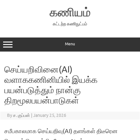
Skip
to
கணியம்
content
கட்டற்ற கணிநுட்பம்
Menu
செய்யறிவினை(AI)
வளாககணினியில் இயக்க
பயன்படுத்தும் நான்கு
திறமூலபயன்பாடுகள்
By
ச. குப்பன்
|
January 25, 2026
சமீபகாலமாக செய்யறிவு(AI) தளங்கள் திடீரென