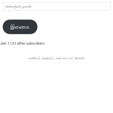
மின்னஞ்சல்
முகவரி
இணைக
Join 1,133 other subscribers
கணியம் அறக்கட்டளை வாட்சப் சேனல்