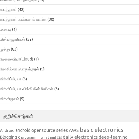
பைத்தான்
(42)
பைத்தான் படிக்கலாம் வாங்க
(30)
மறைவு
(1)
மின்னணுவியல்
(52)
முத்து
(83)
மேககணினி(Cloud)
(1)
மோசில்லா பொதுக்குரல்
(9)
விக்கிப்பீடியா
(5)
விக்கிப்பீடியா:விக்கி மின்மினிகள்
(3)
விக்கிமூலம்
(5)
குறிச்சொற்கள்
basic electronics
AWS
android opensource series
Android
daily electronics
deep-learning
Blogging
css
C programming in tamil