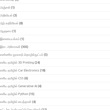
அஞ்சலி
(1)
அறிவியல்
(3)
ஆர்.கதிர்வேல்
(8)
ஆளுமை
(1)
இணையபக்கம்
(1)
இரா. அசோகன்
(305)
எண்ணிம நூலகத் தொழில்நுட்பம்
(5)
எளிய தமிழில் 3D Printing
(24)
எளிய தமிழில் Car Electronics
(18)
எளிய தமிழில் CSS
(6)
எளிய தமிழில் Generative AI
(4)
எளிய தமிழில் Python
(15)
எளிய தமிழில் பைத்தான்
(4)
கட்டற்ற ஆன்டிராய்டு செயலிகள்
(22)