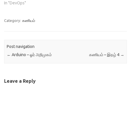
In "DevOps"
மணிநேரங்களை ஒதுக்கி,
அவர்கள் எழுதும் இந்த பணி,
தமிழை தொழில்நுட்ப
தேரிலேற்றி, அடுத்த
Category:
கணியம்
தலைமுறைக்கு…
Post navigation
←
Arduino – ஓர் அறிமுகம்
கணியம் – இதழ் 4
→
Leave a Reply