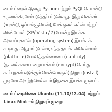
டைம் ட்ரைவ் ஆனது Python மற்றும் PyQt கொண்டு
உருவாக்கி, மேம்படுத்தப்பட்டுள்ளது. இது லினக்ஸ்
(உபுண்டு, ஓப்பன்சூயெஸ்), மேக் ஓஎஸ் எக்ஸ் மற்றும்
விண்டோஸ் (XP/ Vista / 7) போன்ற இயக்க
அமைப்புகளில் (operating system) இயங்கக்
கூடியது. அது மட்டுமல்ல, எந்த தளங்களிலெல்லாம்
(platform) போலித்தன்மையை (duplicity)
(தகவல்களை மறையாக்கம் (encrypt) செய்து
காப்புநகல் எடுக்கும் மென்பொருள்) நிறுவ (install)
முடிமோ அவற்றிலெல்லாம் இதனை இயக்க முடியும்.
டைம் ட்ரைவினை
Ubuntu (11.10/12.04)
மற்றும்
Linux Mint –
ல் நிறுவும் முறை: