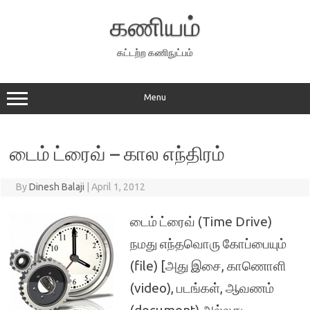
Skip
to
கணியம்
content
கட்டற்ற கணிநுட்பம்
Menu
டைம் ட்ரைவ் – கால எந்திரம்
By
Dinesh Balaji
|
April 1, 2012
டைம் ட்ரைவ் (Time Drive)
நமது எந்தவொரு கோப்பையும்
(file) [அது இசை, காணொளி
(video), படங்கள், ஆவணம்