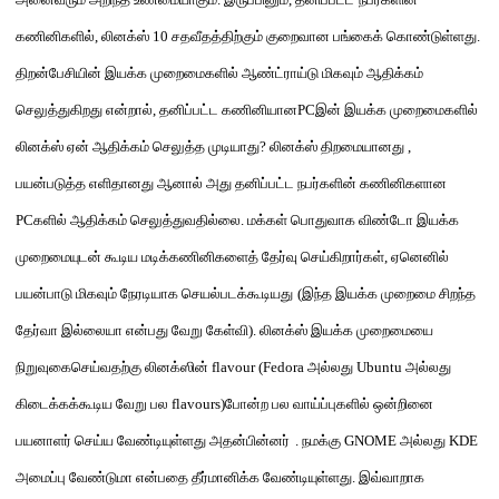
கணினி
களி
ல்
,
லினக்ஸ்
10
சதவீதத்திற்கும் குறைவான பங்கைக் கொண்டுள்ளது
.
திறன்பேசியி
ன் இயக்க முறைமைகளில் ஆண்ட்ராய்டு மிகவும் ஆதிக்கம்
செலுத்துகிறது என்றால்
,
தனிப்பட்ட
கணினியான
PC
இன்
இயக்க முறைமைகளில்
லினக்ஸ் ஏன் ஆதிக்கம் செலுத்த முடியாது
?
லினக்ஸ் திறமையானது
,
பயன்படுத்த எளிதானது ஆனால் அது
தனிப்பட்ட நபர்களின் கணினிகளான
PC
களில்
ஆதிக்கம் செலுத்துவதில்லை
.
மக்கள் பொதுவாக விண்டோ இயக்க
முறைமையுடன் கூடிய மடிக்கணினிகளைத் தேர்வு செய்கிறார்கள்
,
ஏனெனில்
பயன்பாடு மிகவும்
நேரடியா
க செயல்படக்கூடிய
து
(
இந்த
இயக்க முறைமை சிறந்த
தேர்வா இல்லையா என்பது வேறு கேள்வி
).
லினக்ஸ்
இயக்க முறைமையை
நிறுவுகைசெய்வதற்கு
லினக்ஸின்
flavour
(
Fedora
அல்லது
Ubuntu
அல்லது
கிடைக்கக்கூடிய வேறு பல
flavour
s
)
போன்ற பல
வாய்ப்புகளில் ஒன்றினை
பயனாளர்
செய்ய
வேண்டியுள்ளது
அதன்பின்னர்
.
நம
க்கு
GNOME
அல்லது
KDE
அமைப்பு வேண்டுமா என்பதை தீர்மானிக்க
வேண்டியுள்ளது
.
இவ்வாறாக