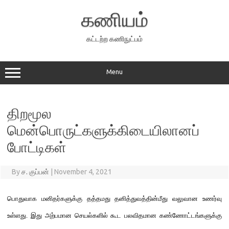
Skip
to
கணியம்
content
கட்டற்ற கணிநுட்பம்
Menu
திறமூல
மென்பொருட்களுக்கிடையிலானப்
போட்டிகள்
By
ச. குப்பன்
|
November 4, 2021
பொதுவாக
மனிதர்களுக்கு
தத்தமது
தனித்துவத்தின்
மீது
வலுவான உணர்வு
உள்ளது
.
இது அற்பமான
செயல்
களில் கூட பலவிதமான கண்ணோட்டங்களுக்கு