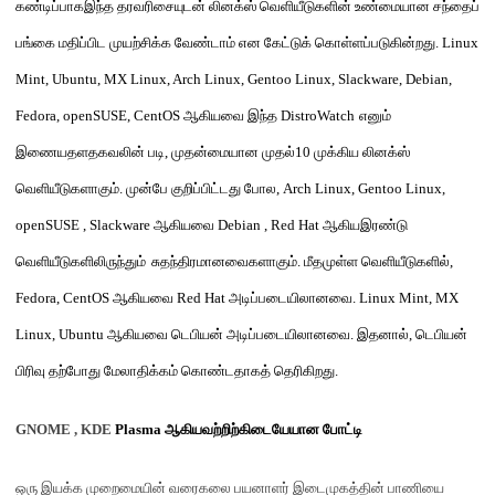
கண்டிப்பாக
இந்த தரவரிசையுடன் லினக்ஸ்
வ
ெளி
ய
ீடு
களின்
உண்மையான சந்தைப்
பங்கை மதிப்பிட முயற்சிக்க வேண்டாம்
என கேட்டுக் கொள்ளப்படுகின்றது
. Linux
Mint, Ubuntu, MX Linux, Arch Linux, Gentoo Linux, Slackware, Debian,
Fedora, openSUSE, CentOS
ஆகியவை இந்த
DistroWatch
எனும்
இணையதளதகவலின்
படி
,
முதன்மையான முதல்
10
முக்கிய லினக்ஸ்
வெளியீடுகளாகும்
.
முன்பே குறிப்பிட்டது போல
, Arch Linux, Gentoo Linux,
openSUSE , Slackware
ஆகியவை
Debian , Red Hat
ஆகியஇரண்டு
வெளியீடுகளிலிருந்து
ம்
சுதந்திரமானவைகளாகும்
.
மீதமுள்ள
வெளியீடுகளில்
,
Fedora, CentOS
ஆகியவை
Red Hat
அடிப்படையிலானவை
. Linux Mint, MX
Linux, Ubuntu
ஆகியவை டெபியன் அடிப்படையிலானவை
.
இதனால்
,
டெபியன்
பிரிவு
தற்போது
மேலாதிக்கம் கொண்டதாகத் தெரிகிறது
.
GNOME , KDE
Plasma
ஆகியவற்றிற்கிடையேயான போட்டி
ஒரு இயக்க முறைமையின் வரைகலை பயனாளர் இடைமுகத்தின் பாணியை