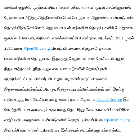
கணினி
சூழ
லில்
,
முன்கூட்டியே எந்த
உரைபதி்ப்பாள
ர் என
முடிவு செய்திருந்தால்
,
தேவையான அடுத்த அத்தியாவசிய மென்பொருளான அலுவலக
பயன்பாடுகளின்
தொகுப்பிற்கு
செல்
வோ
ம்
.
அலுவலக
பயன்பாடுகளின்
தொகுப்புகளில் பொதுவாக
ஒரு சொல் செயலி
,
விரிதாள்
,
விளக்கக்காட்சி போன்றவை அடங்கும்
. 2001
முதல்
2011
வரை
,
OpenOffice.org
மிகவும் பிரபலமான திறமூல அலுவலக
பயன்பாடுகளின்
தொகுப்பாக இருந்தது
,
மேலும் சன்
மைக்ரோசிஸ்
ட
ம் எனும்
நிறுவனத்தாரால்
இந்த அலுவலக பயன்பாடுகளின் தொகுப்புகள்
ஆதரிக்கப்பட்டது
.
பின்னர்
2010
இல் ஆரக்கிள் கார்ப்பரேஷனால்
இது
கையகப்படுத்தப்பட்டபோது
,
இதனுடைய பங்கேற்பாளர்கள் பலர்
இதற்கு
எதிராக
ஒரு
fork
அவசியம் என்று உணர்ந்த
னர்
.
அதனால்
OpenOffice.org
இல
கொந்தளிப்பான
ஒரு சூழல் உருவானது தொடர்ந்து
பிளவு
உருவாகி
LibreOffice
எனும்
புதிய
அலுவலக பயன்பாடுகளின் தொகுப்பு தோன்றி
யது
OpenOffice.org
இன் பங்கே
ற்பாளர்கள்
LibreOffice
இன்
செயல் திட்டத்திற்கு பங்களித்திட