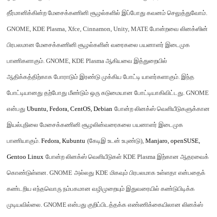
தீர்மானிக்கின்ற மேசைக்கணினி சூழல்களில் இப்போது கவனம் செலுத்துவோம்
.
GNOME, KDE Plasma, Xfce, Cinnamon, Unity, MATE
போன்றவை லினக்ஸின்
பிரபலமான மேசைக்கணினி சூழல்களி
ன் வரைகலை பயனாளர் இடைமுக
பாணிகளா
கும்
. GNOME, KDE Plasma
ஆகியவை
இத்துறையில்
ஆதிக்கத்திற்காக போராடும் இரண்டு முக்கிய போட்டி யாளர்களாகும்
.
இந்த
போட்டியானது தற்போது மீண்டும் ஒரு கடுமையான போட்டியாகிவிட்டது
. GNOME
என்பது
Ubuntu, Fedora, CentOS, Debian
போன்ற லினக்ஸ் வெளியீடுகளுக்கான
இயல்புநிலை மேசைக்கணினி சூழல
ின்வரைகலை பயனாளர் இடைமுக
பாணியா
கும்
.
Fedora, Kubuntu
(
கேடிஇ உடன் உபுண்டு
),
Manjaro, openSUSE,
Gentoo Linux
போன்ற லினக்ஸ் வெளியீடுகள்
KDE Plasma
இற்கான
ஆதரவைக்
கொண்டுள்ளன
. GNOME
அல்லது
KDE
மிகவும் பிரபலமாக உள்ளதா என்பதைக்
கண்டறிய எந்த
வொரு
நம்பகமான
வழி
முறையும்
இதுவரையில்
கண்டுபிடிக்க
முடியவில்லை
. GNOME
என்பது குறிப்பிடத்தக்க எண்ணிக்கையிலான லினக்ஸ்