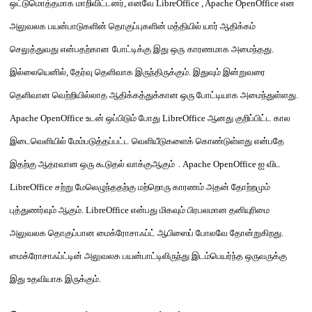
ஒட்டுமொத்தமாக மாறிவிட்டனர்
,
எனவே
LibreOffice , Apache OpenOffice
என
அலுவலக பயன்பாடுகளின் தொகுப்புகளின்
மத்தியில்
யார்
ஆதிக்கம்
செலுத்துவத
ு என்பத
ற்கான
போட்டிக்கு
இது ஒரு
காரணமாக அமைந்தது
.
இல்லையெனில்
,
தேர்வு தெளிவாக இருந்திருக்கும்
.
இதுவும் இன்றுவரை
தெளிவான வெற்றியில்லாத ஆதிக்கத்துக்கான ஒரு
போட்டியாக அமைந்துள்ளது
.
Apache OpenOffice
உடன் ஒப்பிடும் போது
LibreOffice
ஆனது குறிப்பிட்ட கால
இடைவெளியில் மேம்பட
த்தப்பட்ட
வெளியீடுகளைக் கொண்டுள்ளது
என்பதே
இத
ற்கு
ஆதரவான ஒரு
கூடுதல் வாக்குஆகும்
. Apache OpenOffice
ஐ விட
LibreOffice
சற்று மேலெழுந்ததற்கு மற்றொரு காரணம் அதன்
தோற்றமும்
புத்து
ணர்வு
ம் ஆகும்
. LibreOffice
என்பது மிகவும் பிரபலமான
தனியுரிமை
அலுவலக தொகுப்பான மைக்ரோசாஃப்ட் ஆபிஸைப் போலவே தோன்றுகிறது
.
மைக்ரோசாஃப்ட்டின் அலுவலக பயன்பாட்டிலிருந்து
இடம்பெயர்ந்த ஒருவருக்கு
இது உதவியாக இருக்கும்
.