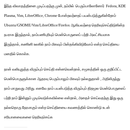
இந்த விவாதத்தினை
முடிப்பதற்கு முன்
,
நம்மில்
பெரும்பாலோனோர்
Fedora, KDE
Plasma, Vim, LibreOffice, Chrome
போன்றவற்றைப்
பயன்படுத்துகின்றோம்
Ubuntu/GNOME/Vim/LibreOffice/Firefox
ஆகியவற்றை தெரிவுசெய்திடுகின்ற
நபராக இருந்தால்
,
நாம்
பணிபுரியும் மென்பொருளைப் பற்றி அலட்சியமாக
இருந்தால்
,
கணினி
உலகில்
நாம்
மிகவும்
பின்தங்கிவி
டுவோம்
என்ற செய்தியை
மனதில் கொள்க
.
நான் வலியுறுத்த விரும்பும் செய்தி என்னவென்றால்
,
சமூகத்தின் ஒரு குறிப்பிட்ட
மென்பொருளுக்கான ஆதரவு பெரும்பாலும் மிகவும் நல்லதுதான்
,
அதிலிருந்து
நாம் மாறுவது அரிது
.
எனவே நாம் பயன்படுத்த விரும்பும் திறமூல மென்பொருளைப்
பற்றி நாம் இன்னும் முடிவெடுக்கவில்லை என்றால்
,
அதைச் செய்வதற்கு இது ஒரு
நல்லதொரு நேரமாகும் என்ற செய்தியைை கவணத்தில் கொண்டு உடன்
சரியானவைகளை தெரிவுசெய்க