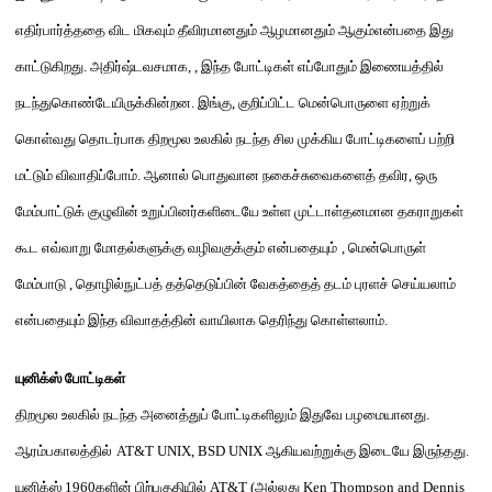
எதிர்பார்த்ததை விட மிகவும் தீவிரமானதும் ஆழமானதும்
ஆகும்
என்பதை இது
காட்டுகிறது
.
அதிர்ஷ்டவசமாக
, ,
இந்த
போ
ட்டி
கள்
எப்போதும் இணையத்தில்
நடந்துகொண்டேயிருக்
கின்றன
.
இ
ங்கு
,
குறிப்பிட்ட மென்பொருளை ஏற்றுக்
கொள்வது தொடர்பாக திறமூல உலகில் நடந்த சில முக்கிய
போட்டிகளைப்
பற்றி
மட்டும்
விவாதிப்போம்
.
ஆனால்
பொதுவான
நகைச்சுவைகளைத் தவிர
,
ஒரு
மேம்பாட்டுக் குழுவின் உறுப்பினர்களிடையே உள்ள முட்டாள்தனமான தகராறுகள்
கூட எவ்வாறு மோதல்களுக்கு வழிவகுக்கும்
என்பதையும்
,
மென்பொருள்
மேம்பாடு
,
தொழில்நுட்பத் தத்தெடுப்பின் வேகத்தைத் தடம் புரளச் செய்யலாம்
என்பதையும்
இந்த விவாதத்தின் வாயிலாக
தெரிந்து கொள்ளலாம்
.
யுனிக்ஸ்
போட்டிகள்
திறமூல உலகில் நடந்த அனைத்துப்
போட்டிகளிலும்
இதுவே பழமையானது
.
ஆரம்பகால
த்தில்
AT&T UNIX, BSD UNIX
ஆகியவற்றுக்கு இடையே இருந்தது
.
யுனிக்ஸ்
1960
களின் பிற்பகுதியில்
AT&T (
அல்லது
Ken Thompson and Dennis