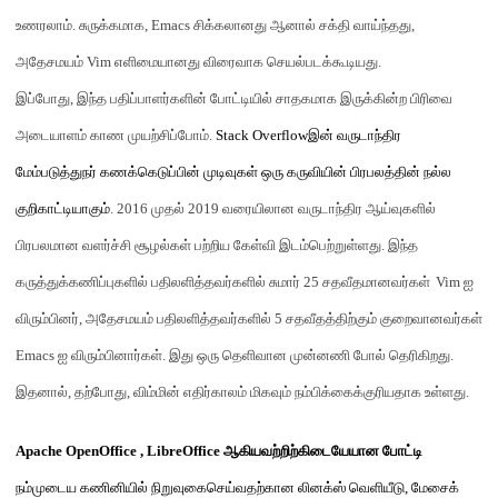
உணரலாம்
.
சுருக்கமாக
, Emacs
சிக்கலானது ஆனால் சக்தி வாய்ந்தது
,
அதேசமயம்
Vim
எளிமையானது விரைவாக செயல்படக்கூடியது
.
இப்போது
,
இந்த பதிப்பாளர்களின் போட்டியில் சாதகமாக இருக்கின்ற பிரிவை
அடையாளம் காண முயற்சிப்போம்
.
Stack Overflow
இன்
வருடாந்திர
மேம்படுத்துநர் கணக்கெடுப்பின் முடிவுகள் ஒரு கருவியின் பிரபலத்தின் நல்ல
குறிகாட்டியாகும்
. 2016
முதல்
2019
வரையிலான வருடாந்திர ஆய்வுகளில்
பிரபலமான வளர்ச்சி சூழல்கள் பற்றிய கேள்வி இடம்பெற்றுள்ளது
.
இந்த
கருத்துக்கணிப்புகளில் பதிலளித்தவர்களில் சுமார்
25
சதவீதம
ானவர்கள்
Vim
ஐ
விரும்பினர்
,
அதேசமயம் பதிலளித்தவர்களில்
5
சதவீதத்திற்கும் குறைவானவர்கள்
Emacs
ஐ விரும்பின
ர்
கள்
.
இது ஒரு தெளிவான முன்னணி போல் தெரிகிறது
.
இதனால்
,
தற்போது
,
விம்மின் எதிர்காலம் மிகவும் நம்பிக்கைக்குரியதாக உள்ளது
.
Apache OpenOffice , LibreOffice
ஆகியவற்றிற்கிடையேயான போட்டி
நம்முடைய
கணினியில்
நிறுவுகைசெய்வதற்கான
லினக்ஸ்
வெளியீடு
,
மேசைக்