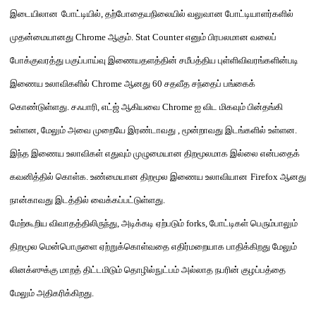
இடையிலான
போட்டியில்
,
தற்போதைய
நிலையில்
வலுவான போட்டியாளர்
களில்
முதன்மையானது
Chrome
ஆகும்
. Stat Counter
எனும்
பிரபலமான வலைப்
போக்குவரத்து பகுப்பாய்வு
இணையதளத்தின்
சமீபத்திய புள்ளிவிவரங்களின்படி
இணைய உலாவிகளில்
Chrome
ஆனது
60
சதவீத சந்தைப் பங்கைக்
கொண்டுள்ளது
.
சஃபாரி
,
எட்ஜ் ஆகியவை
Chrome
ஐ விட மிகவும் பின்தங்கி
உள்ளன
,
மேலும் அவை முறையே இரண்டாவது
,
மூன்றாவது இடங்களில் உள்ளன
.
இந்த இணைய உலாவிகள் எதுவும் முழு
மையான
திறமூலமாக இல்லை என்பதைக்
கவனித்தில் கொள்க
.
உண்மையான திறமூல இணைய உலாவி
யான
Firefox
ஆனது
நான்காவது இடத்தில் வைக்கப்பட்டுள்ளது
.
மேற்கூறிய விவாதத்திலிருந்து
,
அடிக்கடி ஏற்படும்
forks,
போட்டிகள் பெரும்பாலும்
திறமூல மென்பொருளை ஏற்றுக்கொள்வதை எதிர்மறையாக பாதிக்கிறது
மேலும்
லினக்ஸுக்கு மாறத் திட்டமிடும் தொழில்நுட்பம் அல்லாத நபரின் குழப்பத்தை
மேலும்
அதிகரிக்கிறது
.