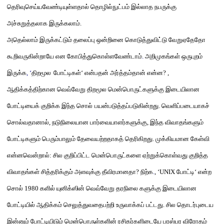
தெரிவுசெய்யவேண்டியுள்ளதால்
தொழில்நுட்பம் இல்லாத நபருக்கு
அச்சுறுத்தலாக இருக்கலாம்
.
அதெல்லாம் இருக்கட்டும் தலைப்பு ஒன்றினை கொடுத்துவிட்டு வேறுஏதேதோ
கூறிவருகின்றாயே என கோபித்துகொள்ளவேண்டாம்
.
அறிமுகங்கள் ஒருபுறம்
இருக்க
, ‘
திறமூல
போட்டிகள்
‘
என்பதன் அர்த்தம்
தான்
என்ன
? ,
ஆதிக்கத்திற்கான வெவ்வேறு திறமூல
மென்பொரு
ட்க
ளுக்கு
இடையிலான
போட்டியைக் குறிக்க இந்த
சொல்
பயன்படுத்த
ப்படுகின்றது
.
வெளிப்படையாகச்
சொல்வதானால்
,
நடுநிலையான பார்வையாளர்களுக்கு
,
இந்த விவாதங்களும்
போட்டிகளும் பெரும்பாலும் தேவையற்றதாகத் தெரிகிறது
.
முக்கியமான கேள்வி
என்னவென்றால்
:
சில குறிப்பிட்ட மென்பொருட்களை ஏற்றுக்கொள்வது குறித்த
விவாதங்கள் சித்தரிக்கும் அளவுக்கு தீவிரமானதா
?
நிற்க
.
, ‘UNIX
போட்டி
‘
என்ற
சொல்
1980
களில் யுனிக்
ஸின்
வெவ்வேறு தரநிலை களுக்கு இடையிலான
போட்டியில்
ஆதிக்கம்
செலுத்துவத
ைபற்றி
உருவாக்கப் பட்டது
.
சில தொடர்புடைய
இன்னும் போட்டியிடும் மென்பொருள்களின் ரசிகர்களிடையே பரஸ்பர விரோதம்