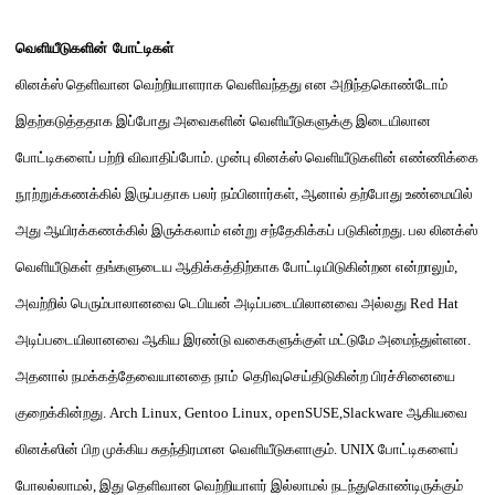
வெளியீடுகளின்
போட்டிகள்
லினக்ஸ் தெளிவான வெற்றியாளராக வெளிவந்தது
என அறிந்தகொண்டோம்
இதற்கடுத்ததாக இப்போது அவைகளின் வெளியீடுகளுக்கு இடையிலான
போட்டிகளைப்
பற்றி விவாதிப்போம்
.
முன்பு லினக்ஸ்
வெளியீடு
களின் எண்ணிக்கை
நூற்றுக்கணக்கில் இருப்பதாக
பலர் நம்பினார்கள்
,
ஆனால்
தற்
போது
உண்மையில்
அது ஆயிரக்கணக்கில் இருக்கலாம் என்று
சந்தேகிக்கப் படுகின்றது
.
பல லினக்ஸ்
வ
ெளி
ய
ீடு
கள்
தங்களுடைய
ஆதிக்கத்திற்காக போட்டியிடுகின்றன என்றாலும்
,
அவற்றில் பெரும்பாலானவை டெபியன் அடிப்படையிலானவை அல்லது
Red Hat
அடிப்படையிலானவை
ஆகிய இரண்டு வகைகளுக்குள் மட்டுமே அமைந்துள்ளன
.
அதனால் நமக்கத்தேவையானதை நாம்
த
ெரிவு
செய்
திடுகின்ற பிரச்சினையை
குறைக்கி
ன்
றது
. Arch Linux, Gentoo Linux, openSUSE,Slackware
ஆகியவை
லினக்ஸின் பிற முக்கிய
சுதந்திரமான
வ
ெளி
ய
ீடுக
ளாகும்
. UNIX
போட்டிகளைப்
போலல்லாமல்
,
இது தெளிவான வெற்றியாளர் இல்லாமல் நடந்துகொண்டிருக்கும்