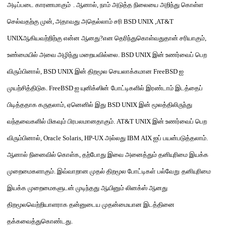
அடிப்படை
காரண
மாகு
ம்
.
ஆனால்
,
நாம்
அடுத்த நிலையை அறிந்து கொள்ள
செல்வதற்கு முன்
,
அதாவது அதெல்லாம் சரி
BSD UNIX ,AT&T
UNIX
ஆகியவற்றிற்
கு
என்ன ஆனது
?
என தெரிந்துகொள்வதுதான்
சரி
யாகும்
,
உண்மையில்
அவை
அழிந்து மறையவில்லை
. BSD UNIX
இன் உணர்வைப் பெற
விரும்பினால்
, BSD UNIX
இன் திறமூல செயலாக்கமான
FreeBSD
ஐ
முயற்சித்திடுக
. FreeBSD
ஐ யுனிக்
ஸின்
போட்டிகளில்
இரண்டாம் இடத்தைப்
பிடித்ததாக
கருதலாம்
,
ஏனெனில் இது
BSD UNIX
இன்
மூல
த்தி
லிருந்து
வந்தவை
களில் மிகவும் பிரபலமான
தாகும்
. AT&T UNIX
இன் உணர்வைப் பெற
விரும்பினால்
, Oracle Solaris, HP-UX
அல்லது
IBM AIX
ஐப் பயன்படுத்தலாம்
.
ஆனால் நினைவில் கொள்க
,
தற்போது
இவை அனைத்தும் தனியுரி
மை
இயக்க
முறைமைகளாகும்
.
இவ்வா
றான
முதல்
திறமூல
போட்டிகள்
பல்வேறு
தனியுரிமை
இயக்க முறைமைகளுடன் முடிந்தது
ஆயினு
ம் லினக்ஸ்
ஆனது
திறமூல
வெற்றியாளராக
தன்னுடைய முதன்மையான இடத்தினை
தக்கவைத்துகொண்
டது
.