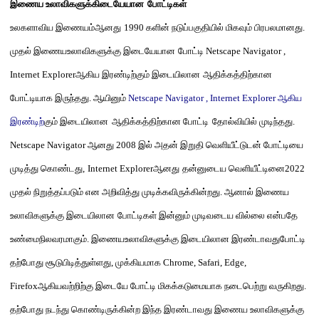
இணைய
உலாவி
களுக்கிடையேயான
போட்டிகள்
உலகளாவிய
இணையம்ஆ
ன
து
1990
களின் நடுப்பகுதியில் மிகவும் பிரபலமானது
.
முதல்
இணைய
உலாவி
களுக்கு இடையேயான
போட்டி
Netscape Navigator ,
Internet Explorer
ஆகிய இரண்டிற்
கு
ம்
இடை
யிலான
ஆதிக்கத்திற்கான
போட்டியாக
இருந்தது
.
ஆயினும்
Netscape Navigator , Internet Explorer
ஆகிய
இரண்டிற்
கு
ம்
இடை
யிலான
ஆதிக்கத்திற்கான போட்டி
தோல்வியில்
முடிந்தது
.
Netscape Navigator
ஆனது
2008
இல் அதன் இறுதி
வெளியீட்டுடன் போட்டியை
முடித்து கொண்டது
,
Internet Explorer
ஆனது
தன்னுடைய வெளியீட்டினை
2022
முதல் நிறுத்தப்படும்
என அறிவித்து முடிக்கவிருக்கின்றது
.
ஆனால்
இணைய
உலாவி
களுக்கு இடையிலான
போட்டிகள்
இன்னும் முடிவடைய வில்லை
என்பதே
உண்மைநிலவரமாகும்
.
இணையஉலாவிகளுக்கு இடையிலான இரண்டாவதுபோட்டி
தற்போது
சூடுபிடித்துள்ளது
,
முக்கியமாக
Chrome, Safari, Edge,
Firefox
ஆகியவற்றிற்கு
இடையே
போட்டி மிகக்கடுமையாக நடைபெற்று வரு
கிறது
.
தற்போது
நடந்து
கொண்டிருக்கின்ற
இந்த
இரண்டாவது இணைய உலாவிகளுக்கு