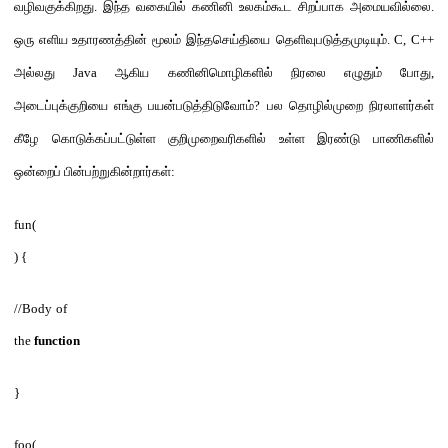
வழிவகுக்கிறது
.
இந்த வகையில்
கணினி
உலகம்
கூட
சிறப்பாக
அமையவி
ல்லை
.
ஒரு எளிய உதாரணத்தின் மூலம்
இந்தசெய்தியை
தெளிவுபடுத்தமுடியும்
. C, C++
அல்லது
Java
ஆகிய கணினிமொழிகளி
ல் நிரலை எழுதும் போது
,
அடைப்புக்குறியை எங்கு
பயன்படு
த்திடுவோம்
?
பல தொழில்முறை
நிரலாள
ர்கள்
கீழே கொடுக்கப்பட்டுள்ள
குறிமுறைவரிகளில்
உள்ள இரண்டு பாணிகளில்
ஒன்றைப்
பின்பற்றுகின்றார்கள்
:
fun(
) {
//Body
of
the
function
}
foo(