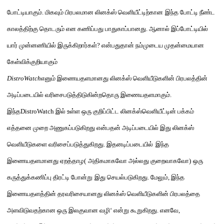
போட்டியாகும்
.
மிகவும் பிரபலமான லினக்ஸ்
வ
ெளி
ய
ீட்டி
ற்கான
இந்த
போட்டி நீண்ட
காலத்திற்கு தொடரும் என கணிப்பது பாதுகாப்பானது
.
ஆனால் இப்போட்டியில்
யார் முன்னணியில் இருக்கிறார்கள்
?
என்பது
தான் நம்முடைய முதன்மையான
கேள்விக்குறியாகும்
DistroWatch
எனும் இணையதளமானது
லினக்ஸ்
வ
ெளி
ய
ீடு
களின்
பிரபலத்தின்
அடிப்படையில்
வரிசைபடுத்திடுகின்றதொரு இணையதளமாகும்
.
இந்த
DistroWatch
இல் உள்ள ஒரு குறிப்பிட்ட
லினக்ஸ்வெளியீட்டின்
பக்கம்
எத்தனை முறை அணுகப்படுகிறது என்பதன் அடிப்படையில் இது
லினக்ஸ்
வெளியீடு
களை வரிசைப்படுத்துகிறது
.
இதனடிப்படையில்
இந்த
இணையதளமானது ஏறத்தாழ
(
அதிகமாகவோ அல்லது குறைவாகவோ
)
ஒரு
கருத்துக்கணிப்பு திரட்டி
போன்று
இது
செயல்படுகிறது
.
மேலும்
,
இந்த
இணையதளத
தின்
தரவரிசையானது லினக்ஸ்
வெளியீடுகளின்
பிரபலத்தை
அளவிடுவதற்கான ஒரு இலகுவான வழி
‘
என்று கூறுகிறது
.
எனவே
,