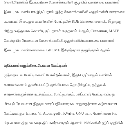
வெளியீடுகளின் இயல்புநிலை மேசைக்கணினி சூழல
ின் வரைகலை பயனாளர்
இடைமுக பாணியா
க இருப்பதால்
,
இந்த மேசைக்கணினி சூழல்களின்
வரைகலை
பயனாளர் இடைமுக பாணிகளின்
போட்டியில்
KDE
பிளாஸ்மாவை விட இது ஒரு
சிறி
து கூடுதலாக
கொண்டிருப்பதாகக் கருதலாம்
.
மேலும்
, Cinnamon, MATE
போன்ற பிற பிரபலமான மேசைக்கணினி சூழல்கள
ின்வரைகலை பயனாளர்
இடைமுக பாணிகளானவை
GNOME
இலிருந்தான துனுக்குகள் ஆகும்
பதிப்பாளர்களுக்கிடையேயான போட்டிகள்
முந்தைய பல போட்டிகளைப் போன்றில்லாமல்
,
இது
பெரும்பாலும் வணிகக்
காரணங்களால் தூண்டப்பட்டு
,
முக்கியமாக தொழில்நுட்ப
,
தத்துவக்
காரணங்களுக்காக நடத்தப்பட்ட போட்டியாகும்
.
பதிப்பாளர் போட்டி என்பது
மிகவும் பிரபலமான திறமூல உரைப்பதிப்பாளராக மாறுவதற்கான கடுமையான
போட்டியாகும்
. Emacs, Vi, Atom, gedit, KWrite, GNU nano
போன்றவை சில
பிரபலமான திறமூல உரைபதிப்பாளர்களாகும்
.
ஆனால்
1980
களின் நடுப்பகுதியில்