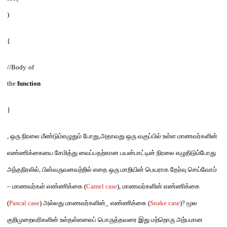
)
{
//Body
of
the
function
}
,
ஒரு நிரலை மீண்டும்எழுதும்
போது
,
அதாவது
ஒரு
வகுப்பில் உள்ள மாணவர்களின்
எண்ணிக்கையை சேமித்து
வை
ப்பதற்கான பயன்பாட்டின் நிரலை எழுதிடும்போது
அந்தநிரலில்
,
பின்வருவனவற்றில் எதை ஒரு மாறியின் பெயராக தேர்வு
செய்வோம்
–
மாணவர்கள் எண்ணிக்கை
(
Camel case
),
மாணவர்களின் எண்ணிக்கை
(
Pascal case
)
அல்லது மாணவர்களின்
_
எண்ணிக்கை
(
Snake case
)?
மூல
குறிமுறைவரிகளின்
உள்தள்ளலைப் பொருத்தவரை இது மற்றொரு அற்பமான