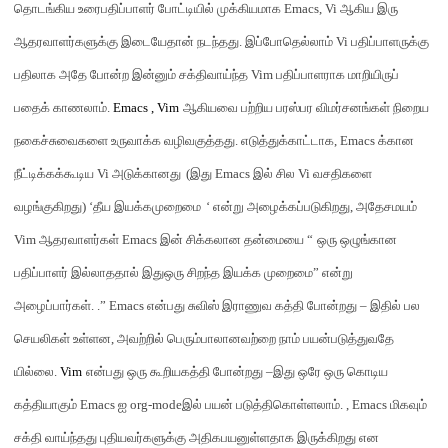
தொடங்கிய உரைபதிப்பாளர் போட்டியில் முக்கியமாக
Emacs, Vi
ஆகிய இரு
ஆதரவாளர்களுக்கு இடையேதான் நடந்தது
.
இப்போதெல்லாம்
Vi
பதிப்பாளருக்கு
பதிலாக அதே போன்ற இன்னும் சக்திவாய்ந்த
Vim
பதிப்பாளர
ாக
மாறியிருப்
பதைக் காணலாம்
.
Emacs , Vim
ஆகியவை
பற்றிய பரஸ்பர விமர்சன
ங்கள்
நிறைய
நகைச்சுவைகளை உருவாக்க வழிவகுத்தது
.
எடுத்துக்காட்டாக
, Emacs
க்கான
நீட்டிக்கக்கூடிய
Vi
அடுக்க
ானது
(
இது
Emacs
இல் சில
Vi
வ
ச
தி
களை
வழங்குகிறது
) ‘
தீய
இயக்க
முறை
மை
‘
என்று அழைக்கப்படுகிறது
,
அதேசமயம்
Vim
ஆதரவாளர்கள்
Emacs
இன் சிக்கலான தன்மையை
“
ஒரு ஒழு
ங்கா
ன
பதிப்பாளர் இல்லாததால்
இது
ஒரு சிறந்த இயக்க முறைமை
”
என்று
அழைப்பார்கள்
. .” Emacs
என்பது சுவிஸ் இராணுவ கத்தி போன்றது
–
இதில் பல
செயலிகள் உள்ளன
,
அவற்றில் பெரும்பாலானவற்றை நாம் பயன்படுத்துவதே
யில்லை
.
Vim
என்பது ஒரு
கூறிய
கத்தி போன்றது
–
இது
ஒரே ஒரு கொடிய
கத்தியாகும்
Emacs
ஐ
org-mode
இல் பயன் படுத்திகொள்ளலாம்
. , Emacs
மிகவும்
சக்தி வாய்ந்தது புதியவர்களுக்கு அதிகபயனுள்ளதாக இருக்கிறது என