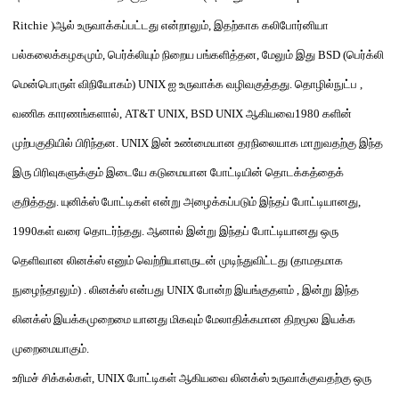
Ritchie )
ஆல் உருவாக்கப்பட்டது என்றாலும்
,
இதற்காக
கலிபோர்னியா
பல்கலைக்கழகமும்
,
பெர்க்லியும் நிறைய
பங்களித்த
ன
,
மேலும் இது
BSD (
பெர்க்லி
மென்பொருள் விநியோகம்
) UNIX
ஐ உருவாக்க வழிவகுத்தது
.
தொழில்நுட்ப
,
வணிக காரணங்களால்
, AT&T UNIX, BSD UNIX
ஆகியவை
1980
களின்
முற்பகுதியில் பிரிந்தன
. UNIX
இன் உண்மையான தரநிலையாக மாறுவதற்கு இந்த
இரு பிரிவுகளுக்கும் இடையே கடுமையான போட்டியின் தொடக்கத்தைக்
குறித்தது
.
யுனிக்ஸ்
போட்டிகள்
என்று அழைக்கப்படும் இந்தப் போட்டி
யானது
,
1990
கள் வரை தொடர்ந்தது
.
ஆனால் இன்று இந்தப்
போட்டியானது
ஒரு
தெளிவான லினக்ஸ்
எனும்
வெற்றியாளருடன் முடிந்துவிட்டது
(
தாமதமாக
நுழைந்தாலும்
) .
லினக்ஸ் என்பது
UNIX
போன்ற இயங்குதளம்
,
இன்று
இந்த
லினக்ஸ் இயக்கமுறைமை யானது
மிகவும் மேலாதிக்கமான திறமூல இயக்க
முறைமையாகும்
.
உரிமச் சிக்கல்க
ள்
,
UNIX
போட்டிகள்
ஆகியவை லினக்
ஸ்
உருவாக்குவதற்கு ஒரு