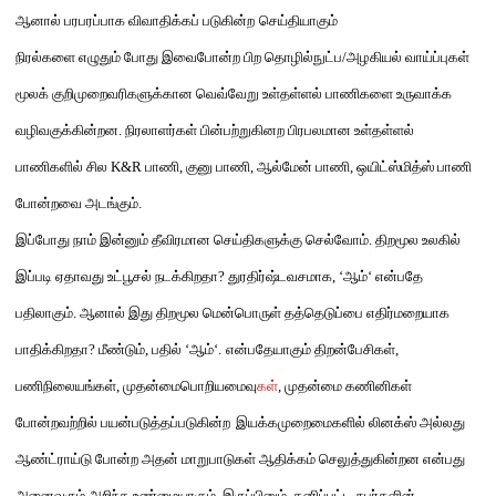
ஆனால் பரபரப்பாக
விவாதிக்கப் படுகின்ற
செய்தியா
கும்
நிரல்களை எழுதும் போது இவை
போன்ற
பிற தொழில்நுட்ப
/
அழகியல்
வாய்ப்பு
கள்
மூலக்
குறிமுறைவரிகளுக்கான
வெவ்வேறு உள்தள்ளல் பாணிகளை உருவாக்க
வழிவகுக்கின்றன
.
நிரலாள
ர்கள் பின்பற்று
கினற
பிரபலமான உள்தள்ளல்
பாணிகளில் சில
K&R
பாணி
,
குனு பாணி
,
ஆல்மேன் பாணி
,
ஒயிட்ஸ்மித்ஸ் பாணி
போன்றவை அடங்கும்
.
இப்போது நாம் இன்னும் தீவிரமான
செய்தி
களுக்கு
செல்வோம்
.
திறமூல
உலகில்
இப்படி ஏதாவது உட்பூசல் நடக்கிறதா
?
துரதிர்ஷ்டவசமாக
, ‘
ஆம்
‘
என்பதே
பதிலாகும்
.
ஆனால் இது திறமூல மென்பொருள் தத்தெடுப்பை எதிர்மறையாக
பாதிக்கிறதா
?
மீண்டும்
,
பதில்
‘
ஆம்
‘.
என்பதேயாகும்
திறன்பேசி
கள்
,
பணிநிலையங்கள்
,
முதன்மைபொறியமைவு
கள்
,
முதன்மை கணினி
கள்
போன்றவற்றில்
பயன்படுத்தப்படு
கின்ற
இயக்கமுறைமை
களில் லினக்ஸ் அல்லது
ஆண்ட்ராய்டு போன்ற அதன் மாறுபாடுகள் ஆதிக்கம் செலுத்துகின்றன என்பது
அனைவரும் அறிந்த உண்மை
யாகும்
.
இருப்பினும்
,
தனிப்பட்ட
நபர்களின்