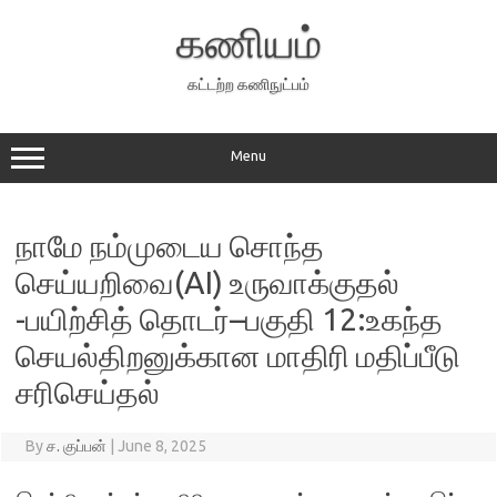
Skip
to
கணியம்
content
கட்டற்ற கணிநுட்பம்
Menu
நாமே நம்முடைய சொந்த
செய்யறிவை(AI) உருவாக்குதல்
-பயிற்சித் தொடர்–பகுதி 12:உகந்த
செயல்திறனுக்கான மாதிரி மதிப்பீடு
சரிசெய்தல்
By
ச. குப்பன்
|
June 8, 2025