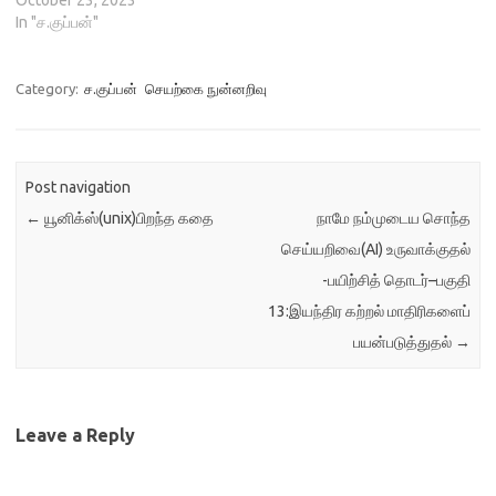
மாற்றவிருக்கின்றது. அதனால்AI
In "ச.குப்பன்"
இன் வரலாற்றினையும் பல
ஆண்டுகளாக அது எவ்வாறு
உருவாகிவளர்ந்து வருகின்றது
Category:
ச.குப்பன்
செயற்கை நுன்னறிவு
என்பதையும், இது எவ்வாறு
உருவாக்கAI தோன்றுவதற்காக
வழிவகுத்தது என்பதையும்
இந்த கட்டுரையில் சுருக்கமாகப்
Post navigation
காண்போம். தற்போது
←
யூனிக்ஸ்(unix)பிறந்த கதை
நாமே நம்முடைய சொந்த
கணினிதொழில்நுட்ப
வல்லுநராக இருப்பதற்கு மிகவும்
செய்யறிவை(AI) உருவாக்குதல்
உகந்த காலகட்டமாகும்.
-பயிற்சித் தொடர்–பகுதி
கணினியின் தகவல்
தொழில்நுட்ப வாழ்க்கையானது
13:இயந்திர கற்றல் மாதிரிகளைப்
முதன்மைபொறியமைவுகள்,
பயன்படுத்துதல்
→
வாடிக்கையாாளர்-
சேவையாளர்கள், நிறுவன
பயன்பாடுகள் , இணையம்,
மேககணினி,…
Leave a Reply