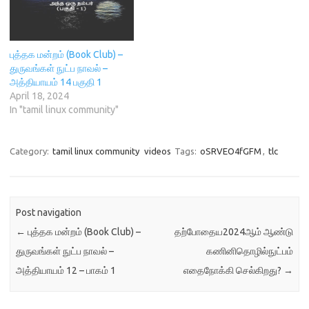
புத்தக மன்றம் (Book Club) –
துருவங்கள் நுட்ப நாவல் –
அத்தியாயம் 14 பகுதி 1
April 18, 2024
In "tamil linux community"
Category:
tamil linux community
videos
Tags:
oSRVEO4fGFM
,
tlc
Post navigation
←
புத்தக மன்றம் (Book Club) –
தற்போதைய2024ஆம் ஆண்டு
துருவங்கள் நுட்ப நாவல் –
கணினிதொழில்நுட்பம்
அத்தியாயம் 12 – பாகம் 1
எதைநோக்கி செல்கிறது?
→