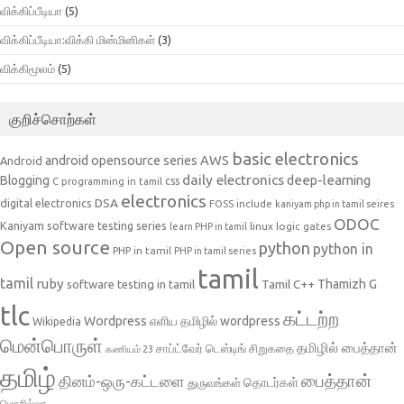
விக்கிப்பீடியா
(5)
விக்கிப்பீடியா:விக்கி மின்மினிகள்
(3)
விக்கிமூலம்
(5)
குறிச்சொற்கள்
basic electronics
AWS
android opensource series
Android
daily electronics
deep-learning
Blogging
css
C programming in tamil
electronics
DSA
digital electronics
include
FOSS
kaniyam php in tamil seires
ODOC
Kaniyam software testing series
linux
logic gates
learn PHP in tamil
Open source
python
python in
PHP in tamil
PHP in tamil series
tamil
tamil
ruby
Tamil C++
Thamizh G
software testing in tamil
tlc
கட்டற்ற
Wordpress
எளிய தமிழில் wordpress
Wikipedia
மென்பொருள்
தமிழில் பைத்தான்
சாப்ட்வேர் டெஸ்டிங்
சிறுகதை
கணியம் 23
தமிழ்
பைத்தான்
தினம்-ஒரு-கட்டளை
தொடர்கள்
துருவங்கள்
மொசில்லா