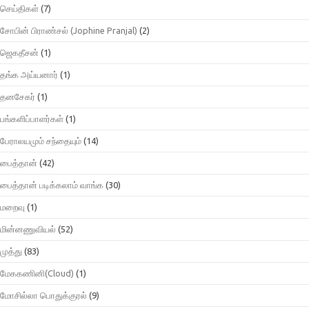
செய்திகள்
(7)
சோபின் பிராண்சல் (Jophine Pranjal)
(2)
ஜெகதீசன்
(1)
தங்க அய்யனார்
(1)
தனசேகர்
(1)
பங்களிப்பாளர்கள்
(1)
பேராலயமும் சந்தையும்
(14)
பைத்தான்
(42)
பைத்தான் படிக்கலாம் வாங்க
(30)
மறைவு
(1)
மின்னணுவியல்
(52)
முத்து
(83)
மேககணினி(Cloud)
(1)
மோசில்லா பொதுக்குரல்
(9)