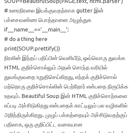
SOUP=BeautifulSoup(PAGE.text,’html.parser’)
# உரைநிரலை இயக்குவதற்காக gutter இன்
பச்சைவண்ண பொத்தானை அழுத்துக
if__name__==’__main__’:
# do a thing here
print(SOUP.prettify())
நிரலின் இந்தப் பதிப்பின் வெளியீடு, ஒவ்வொரு துவக்க
HTML குறிச்சொல்லும் அதன் சொந்த வரியில்
துவங்குவதை உறுதிசெய்கிறது, எந்தக் குறிச்சொல்
மற்றொரு குறிச்சொல்லின் பெற்றோர் என்பதை நிரூபிக்க
உதவும். Beautiful Soup இன் HTML குறிச்சொற்களை
எப்படி அச்சிடுகிறது என்பதைக் காட்டிலும் பல வழிகளில்
அறிந்திருக்கிறது. முழுப் பக்கத்தையும் அச்சிடுவதற்குப்
பதிலாக, ஒரு குறிப்பிட்ட வகையான