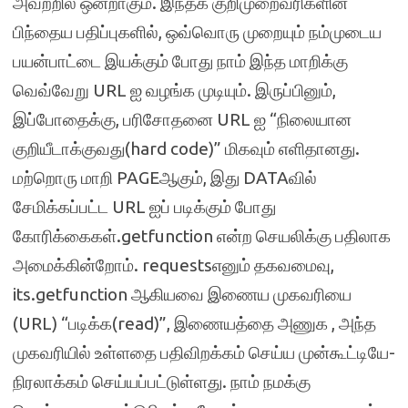
அவற்றில் ஒன்றாகும். இந்தக் குறிமுறைவரிகளின்
பிந்தைய பதிப்புகளில், ஒவ்வொரு முறையும் நம்முடைய
பயன்பாட்டை இயக்கும் போது நாம் இந்த மாறிக்கு
வெவ்வேறு URL ஐ வழங்க முடியும். இருப்பினும்,
இப்போதைக்கு, பரிசோதனை URL ஐ “நிலையான
குறியீடாக்குவது(hard code)” மிகவும் எளிதானது.
மற்றொரு மாறி PAGEஆகும், இது DATAவில்
சேமிக்கப்பட்ட URL ஐப் படிக்கும் போது
கோரிக்கைகள்.getfunction என்ற செயலிக்கு பதிலாக
அமைக்கின்றோம். requestsஎனும் தகவமைவு,
its.getfunction ஆகியவை இணைய முகவரியை
(URL) “படிக்க(read)”, இணையத்தை அணுக , அந்த
முகவரியில் உள்ளதை பதிவிறக்கம் செய்ய முன்கூட்டியே-
நிரலாக்கம் செய்யப்பட்டுள்ளது. நாம் நமக்கு