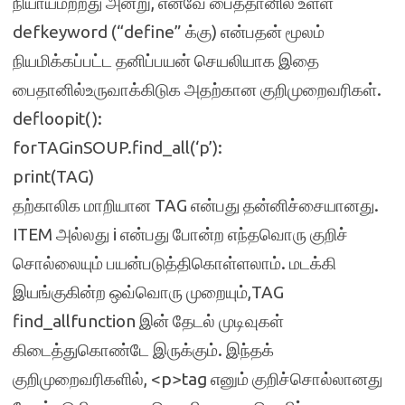
நியாயமற்றது அன்று, எனவே பைத்தானில் உள்ள
defkeyword (“define” க்கு) என்பதன் மூலம்
நியமிக்கப்பட்ட தனிப்பயன் செயலியாக இதை
பைதானில்உருவாக்கிடுக அதற்கான குறிமுறைவரிகள்.
defloopit():
forTAGinSOUP.find_all(‘p’):
print(TAG)
தற்காலிக மாறியான TAG என்பது தன்னிச்சையானது.
ITEM அல்லது i என்பது போன்ற எந்தவொரு குறிச்
சொல்லையும் பயன்படுத்திகொள்ளலாம். மடக்கி
இயங்குகின்ற ஒவ்வொரு முறையும்,TAG
find_allfunction இன் தேடல் முடிவுகள்
கிடைத்துகொண்டே இருக்கும். இந்தக்
குறிமுறைவரிகளில், <p>tag எனும் குறிச்சொல்லானது