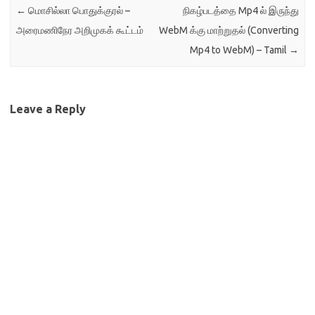
←
மொசில்லா பொதுக்குரல் –
நிகழ்படத்தை Mp4 ல் இருந்து
அரைமணிநேர அறிமுகக் கூட்டம்
WebM க்கு மாற்றுதல் (Converting
Mp4 to WebM) – Tamil
→
Leave a Reply