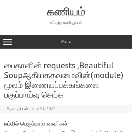
Skip
to
கணியம்
content
கட்டற்ற கணிநுட்பம்
Menu
பைதானின் requests ,Beautiful
Soupஆகியதகவமைவின்(module)
மூலம் இணையப்பக்கங்களை
பகுப்பாய்வு செய்க
By
ச. குப்பன்
|
July 31, 2022
நம்மில் பெரும்பாலானவர்கள்