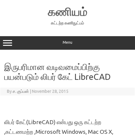
Skip
to
கணியம்
content
கட்டற்ற கணிநுட்பம்
Menu
இருபரிமான வடிவமைப்பிற்கு
பயன்படும் லிபர் கேட் LibreCAD
By
ச. குப்பன்
|
November 28, 2015
லிபர் கேட்(LibreCAD) என்பது ஒரு கட்டற்ற
,கட்டணமற்ற ,Microsoft Windows, Mac OS X,