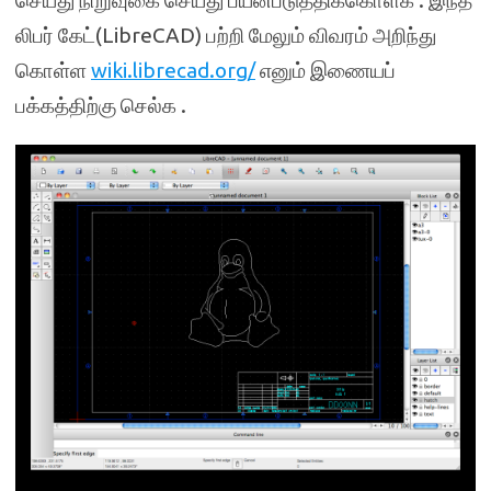
செய்து நிறுவுகை செய்து பயன்படுத்திக்கொள்க . இந்த
லிபர் கேட்(LibreCAD) பற்றி மேலும் விவரம் அறிந்து
கொள்ள
wiki.librecad.org/
எனும் இணையப்
பக்கத்திற்கு செல்க .