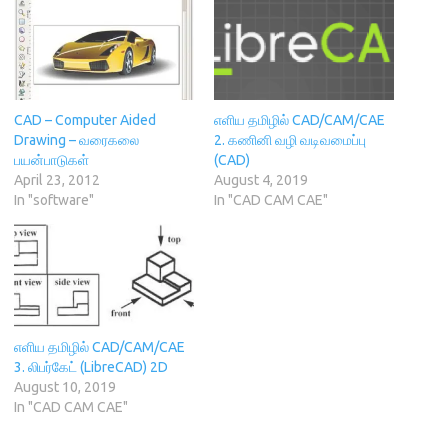
(
O
w
p
t
O
p
w
e
(
p
e
i
n
O
e
n
n
s
p
n
s
d
i
e
s
i
o
n
n
i
n
w
n
s
n
n
)
e
i
n
e
w
n
CAD – Computer Aided
எளிய தமிழில் CAD/CAM/CAE
e
w
w
n
Drawing – வரைகலை
2. கணினி வழி வடிவமைப்பு
w
w
i
e
w
i
n
w
பயன்பாடுகள்
(CAD)
i
n
d
w
April 23, 2012
August 4, 2019
n
d
o
i
d
o
w
n
In "software"
In "CAD CAM CAE"
o
w
)
d
w
)
o
)
w
)
எளிய தமிழில் CAD/CAM/CAE
3. லிபர்கேட் (LibreCAD) 2D
August 10, 2019
In "CAD CAM CAE"