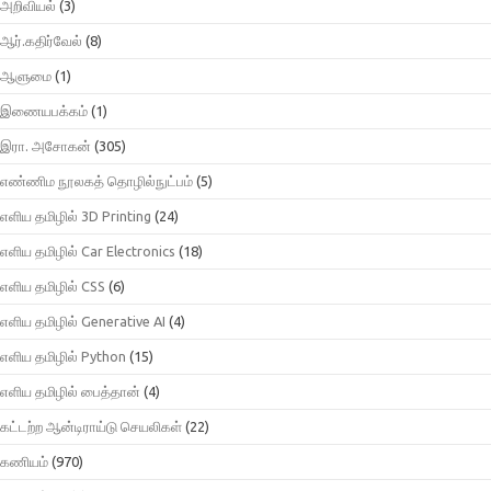
அறிவியல்
(3)
ஆர்.கதிர்வேல்
(8)
ஆளுமை
(1)
இணையபக்கம்
(1)
இரா. அசோகன்
(305)
எண்ணிம நூலகத் தொழில்நுட்பம்
(5)
எளிய தமிழில் 3D Printing
(24)
எளிய தமிழில் Car Electronics
(18)
எளிய தமிழில் CSS
(6)
எளிய தமிழில் Generative AI
(4)
எளிய தமிழில் Python
(15)
எளிய தமிழில் பைத்தான்
(4)
கட்டற்ற ஆன்டிராய்டு செயலிகள்
(22)
கணியம்
(970)