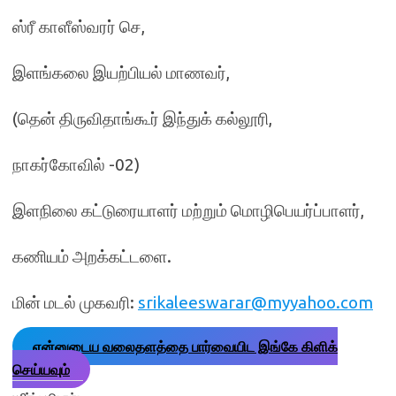
ஸ்ரீ காளீஸ்வரர் செ,
இளங்கலை இயற்பியல் மாணவர்,
(தென் திருவிதாங்கூர் இந்துக் கல்லூரி,
நாகர்கோவில் -02)
இளநிலை கட்டுரையாளர் மற்றும் மொழிபெயர்ப்பாளர்,
கணியம் அறக்கட்டளை.
மின் மடல் முகவரி:
srikaleeswarar@myyahoo.com
என்னுடைய வலைதளத்தை பார்வையிட இங்கே கிளிக்
செய்யவும்