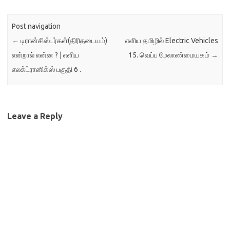
Post navigation
←
டிரான்சிஸ்டர்கள்(திரிதடையம்)
எளிய தமிழில் Electric Vehicles
என்றால் என்ன ? | எளிய
15. வெப்ப மேலாண்மையகம்
→
எலக்ட்ரானிக்ஸ் பகுதி 6 .
Leave a Reply