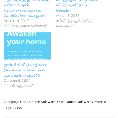
w
w
i
e
w
i
n
w
வாங்க! 12. துளிர்
கட்டற்ற ஆண்ட்ராய்டு
i
n
d
w
நிறுவனத்தைக் குறைந்த
செயலிகள்
n
d
o
i
d
o
w
n
செலவில் விரைவாக உருவாக்க
March 2, 2025
o
w
)
d
March 10, 2017
In "கட்டற்ற ஆன்டிராய்டு
w
)
o
)
w
In "Open Source Software"
செயலிகள்"
)
தானியங்கி வீட்டு வசதிகளை
இலவசமாக பெறலாம்! | எளிய
எலக்ட்ரானிக்ஸ் பகுதி 16
October 6, 2024
In "மின்னணுவியல்"
Category:
Open Source Software
Open source softwares
கணியம்
Tags:
FOSS