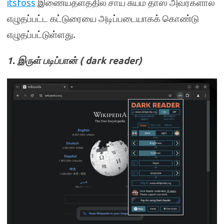
itsfoss
இணையதளத்தில் சாய் சுயம் தாஸ் அவர்களால்
எழுதப்பட்ட கட்டுரையை அடிப்படையாகக் கொண்டு
எழுதப்பட்டுள்ளது.
1. இருள் படிப்பான் ( dark reader)