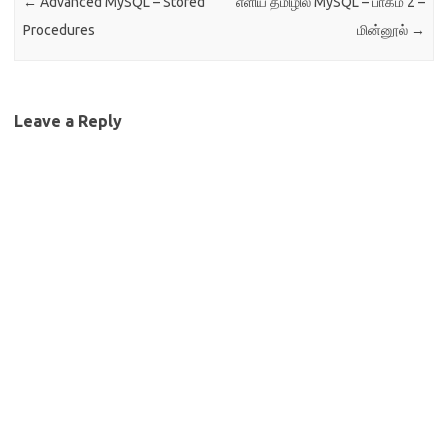
←
Advanced MySQL – Stored
எளிய தமிழில் MySQL – பாகம் 2 –
Procedures
மின்னூல்
→
Leave a Reply