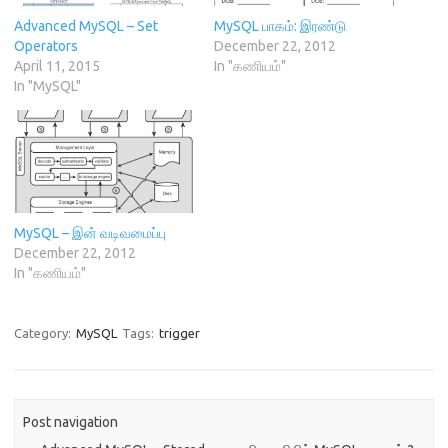
p
e
i
n
O
e
n
n
s
p
n
s
d
i
e
Advanced MySQL – Set
MySQL பாகம்: இரண்டு
s
i
o
n
n
Operators
December 22, 2012
i
n
w
n
s
n
n
)
e
i
April 11, 2015
In "கணியம்"
n
e
w
n
In "MySQL"
e
w
w
n
w
w
i
e
w
i
n
w
i
n
d
w
n
d
o
i
d
o
w
n
o
w
)
d
w
)
o
)
w
)
MySQL – இன் வடிவமைப்பு
December 22, 2012
In "கணியம்"
Category:
MySQL
Tags:
trigger
Post navigation