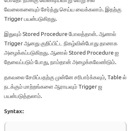
போதோ நமக்கு வேண்டியவாறு வேறு சில
வேலைகளையும் சேர்த்து செய்ய வைக்கலாம். இதற்கு
Trigger பயன்படுகிறது.
இதுவும் Stored Procedure போலத்தான். ஆனால்
Trigger ஆனது குறிப்பிட்ட நிகழ்வின்போது தானாக
அழைக்கப்படுகிறது. ஆனால் Stored Procedure ஐ
தேவைப்படும் போது, நாம்தான் அழைக்கவேண்டும்.
தகவலை சேமிப்பதற்கு முன்னே சரிபார்க்கவும், Table ல்
நடக்கும் மாற்றங்களை ஆராயவும் Trigger ஜ
பயன்படுத்தலாம்.
Syntax: