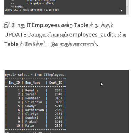
இப்போது ITEmployees என்ற Table ல் நடக்கும்
UPDATE செயலுகள் யாவும் employees_audit என்ற
Table ல் சேமிக்கப் படுவதைக் காணலாம்.