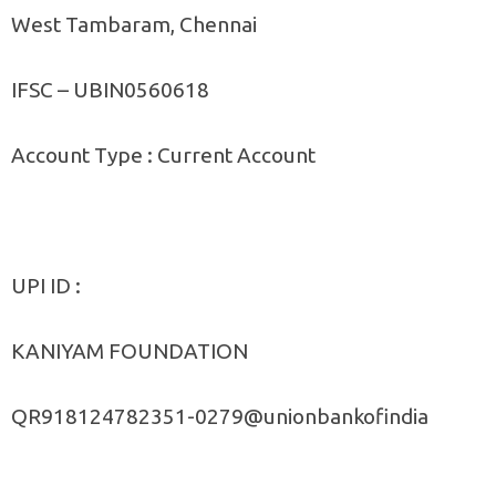
West Tambaram, Chennai
IFSC – UBIN0560618
Account Type : Current Account
UPI ID :
KANIYAM FOUNDATION
QR918124782351-0279@unionbankofindia