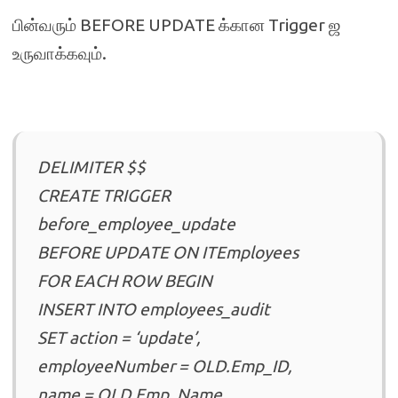
பின்வரும் BEFORE UPDATE க்கான Trigger ஜ
உருவாக்கவும்.
DELIMITER $$
CREATE TRIGGER
before_employee_update
BEFORE UPDATE ON ITEmployees
FOR EACH ROW BEGIN
INSERT INTO employees_audit
SET action = ‘update’,
employeeNumber = OLD.Emp_ID,
name = OLD.Emp_Name,