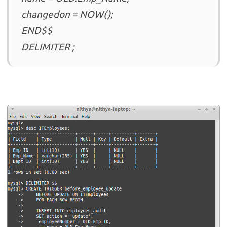
changedon = NOW();
END$$
DELIMITER ;