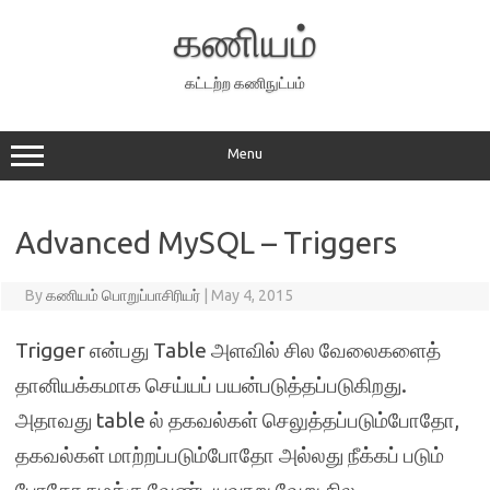
Skip
to
கணியம்
content
கட்டற்ற கணிநுட்பம்
Menu
Advanced MySQL – Triggers
By
கணியம் பொறுப்பாசிரியர்
|
May 4, 2015
Trigger என்பது Table அளவில் சில வேலைகளைத்
தானியக்கமாக செய்யப் பயன்படுத்தப்படுகிறது.
அதாவது table ல் தகவல்கள் செலுத்தப்படும்போதோ,
தகவல்கள் மாற்றப்படும்போதோ அல்லது நீக்கப் படும்