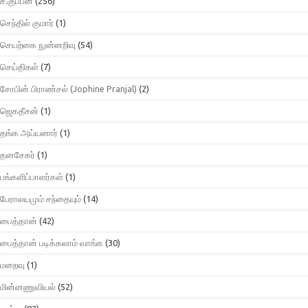
ச.குப்பன்
(256)
செந்தில் குமார்
(1)
செயற்கை நுன்னறிவு
(54)
செய்திகள்
(7)
சோபின் பிராண்சல் (Jophine Pranjal)
(2)
ஜெகதீசன்
(1)
தங்க அய்யனார்
(1)
தனசேகர்
(1)
பங்களிப்பாளர்கள்
(1)
பேராலயமும் சந்தையும்
(14)
பைத்தான்
(42)
பைத்தான் படிக்கலாம் வாங்க
(30)
மறைவு
(1)
மின்னணுவியல்
(52)