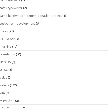
tamil software
(7)
tamil typewriter
(2)
tamil-handwritten-papers-donation-project
(1)
test-driven-development
(6)
Tools
(29)
TOSSConf
(4)
Training
(17)
translation
(65)
Unix OS
(2)
UTSC
(3)
vglug
(3)
videos
(322)
vim
(2)
VR/AR/MR
(26)