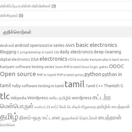
விக்கிப்பீடியா:விக்கி மின்மினிகள்
(3)
விக்கிமூலம்
(5)
குறிச்சொற்கள்
basic electronics
AWS
android opensource series
Android
daily electronics
deep-learning
Blogging
css
C programming in tamil
electronics
DSA
digital electronics
include
FOSS
kaniyam php in tamil seires
ODOC
Kaniyam software testing series
linux
logic gates
learn PHP in tamil
Open source
python
python in
PHP in tamil
PHP in tamil series
tamil
tamil
ruby
Tamil C++
Thamizh G
software testing in tamil
tlc
கட்டற்ற
Wordpress
எளிய தமிழில் wordpress
Wikipedia
மென்பொருள்
தமிழில் பைத்தான்
சாப்ட்வேர் டெஸ்டிங்
சிறுகதை
கணியம் 23
தமிழ்
பைத்தான்
தினம்-ஒரு-கட்டளை
தொடர்கள்
துருவங்கள்
மொசில்லா