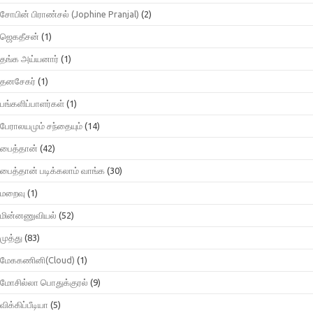
சோபின் பிராண்சல் (Jophine Pranjal)
(2)
ஜெகதீசன்
(1)
தங்க அய்யனார்
(1)
தனசேகர்
(1)
பங்களிப்பாளர்கள்
(1)
பேராலயமும் சந்தையும்
(14)
பைத்தான்
(42)
பைத்தான் படிக்கலாம் வாங்க
(30)
மறைவு
(1)
மின்னணுவியல்
(52)
முத்து
(83)
மேககணினி(Cloud)
(1)
மோசில்லா பொதுக்குரல்
(9)
விக்கிப்பீடியா
(5)