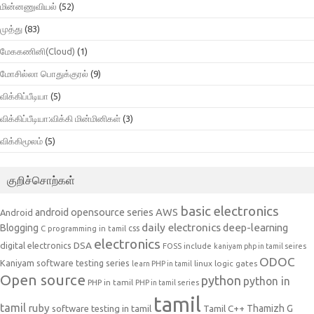
மின்னணுவியல்
(52)
முத்து
(83)
மேககணினி(Cloud)
(1)
மோசில்லா பொதுக்குரல்
(9)
விக்கிப்பீடியா
(5)
விக்கிப்பீடியா:விக்கி மின்மினிகள்
(3)
விக்கிமூலம்
(5)
குறிச்சொற்கள்
basic electronics
AWS
android opensource series
Android
daily electronics
deep-learning
Blogging
css
C programming in tamil
electronics
DSA
digital electronics
include
FOSS
kaniyam php in tamil seires
ODOC
Kaniyam software testing series
linux
logic gates
learn PHP in tamil
Open source
python
python in
PHP in tamil
PHP in tamil series
tamil
tamil
ruby
Tamil C++
Thamizh G
software testing in tamil