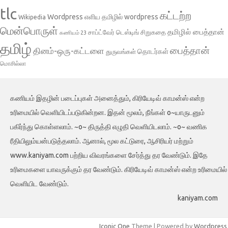
tlc
கட்டற்ற
Wordpress
எளிய தமிழில் wordpress
Wikipedia
மென்பொருள்
தமிழில் பைத்தான்
சாப்ட்வேர் டெஸ்டிங்
சிறுகதை
கணியம் 23
தமிழ்
பைத்தான்
தினம்-ஒரு-கட்டளை
தொடர்கள்
துருவங்கள்
மொசில்லா
கணியம் இதழின் படைப்புகள் அனைத்தும், கிரியேடிவ் காமன்ஸ் என்ற
உரிமையில் வெளியிடப்படுகின்றன. இதன் மூலம், நீங்கள் o~யாருடனும்
பகிர்ந்து கொள்ளலாம். ~o~ திருத்தி எழுதி வெளியிடலாம். ~o~ வணிக
ரீதியிலும்யன்படுத்தலாம். ஆனால், மூல கட்டுரை, ஆசிரியர் மற்றும்
www.kaniyam.com பற்றிய விவரங்களை சேர்த்து தர வேண்டும். இதே
உரிமைகளை யாவருக்கும் தர வேண்டும். கிரியேடிவ் காமன்ஸ் என்ற உரிமையில்
வெளியிட வேண்டும்.
kaniyam.com
Iconic One
Theme | Powered by
Wordpress