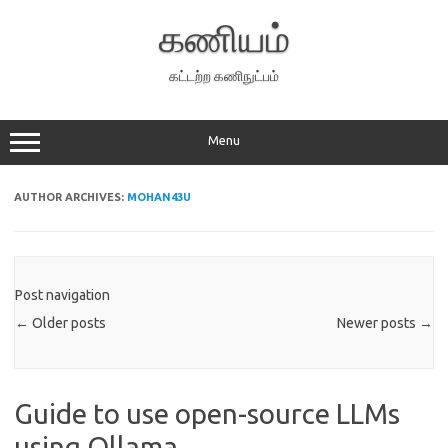
Skip
to
கணியம்
content
கட்டற்ற கணிநுட்பம்
Menu
AUTHOR ARCHIVES:
MOHAN43U
Post navigation
←
Older posts
Newer posts
→
Guide to use open-source LLMs
using Ollama