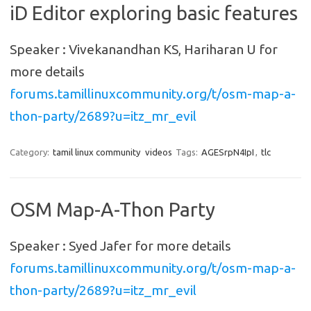
iD Editor exploring basic features
Speaker : Vivekanandhan KS, Hariharan U for
more details
forums.tamillinuxcommunity.org/t/osm-map-a-
thon-party/2689?u=itz_mr_evil
Category:
tamil linux community
videos
Tags:
AGESrpN4IpI
,
tlc
OSM Map-A-Thon Party
Speaker : Syed Jafer for more details
forums.tamillinuxcommunity.org/t/osm-map-a-
thon-party/2689?u=itz_mr_evil