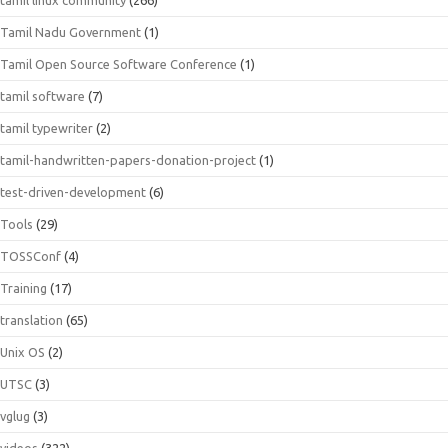
Tamil Nadu Government
(1)
Tamil Open Source Software Conference
(1)
tamil software
(7)
tamil typewriter
(2)
tamil-handwritten-papers-donation-project
(1)
test-driven-development
(6)
Tools
(29)
TOSSConf
(4)
Training
(17)
translation
(65)
Unix OS
(2)
UTSC
(3)
vglug
(3)
videos
(322)