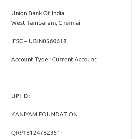
Union Bank Of India
West Tambaram, Chennai
IFSC – UBIN0560618
Account Type : Current Account
UPI ID :
KANIYAM FOUNDATION
QR918124782351-