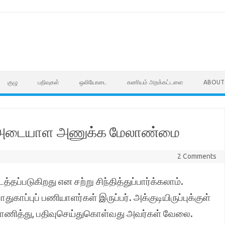
குழு
பதிவுகள்
ஒலியோடை
கணியம் அறக்கட்டளை
ABOUT
அடையாள அணுக்க மேலாண்மை
2 Comments
டத்தப்படுகிறது என சற்று சிந்தித்துப்பார்க்கலாம்.
ுகாப்புப் பணியாளர்கள் இருப்பர். அக்குடியிருப்புக்குள்
ாணித்து, பதிவுசெய்துகொள்வது அவர்கள் வேலை.