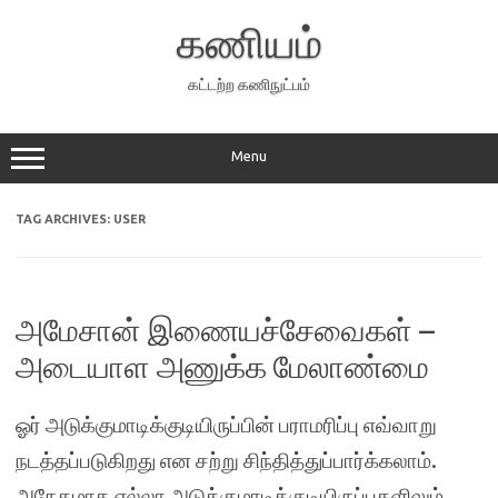
Skip
to
கணியம்
content
கட்டற்ற கணிநுட்பம்
Menu
TAG ARCHIVES:
USER
அமேசான் இணையச்சேவைகள் –
அடையாள அணுக்க மேலாண்மை
ஓர் அடுக்குமாடிக்குடியிருப்பின் பராமரிப்பு எவ்வாறு
நடத்தப்படுகிறது என சற்று சிந்தித்துப்பார்க்கலாம்.
அநேகமாக எல்லா அடுக்குமாடிக்குடியிருப்புகளிலும்