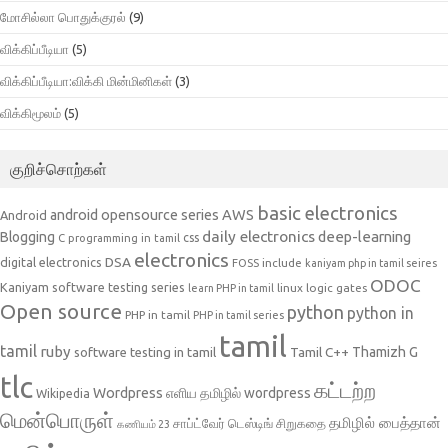
மோசில்லா பொதுக்குரல்
(9)
விக்கிப்பீடியா
(5)
விக்கிப்பீடியா:விக்கி மின்மினிகள்
(3)
விக்கிமூலம்
(5)
குறிச்சொற்கள்
basic electronics
AWS
android opensource series
Android
daily electronics
deep-learning
Blogging
css
C programming in tamil
electronics
DSA
digital electronics
include
FOSS
kaniyam php in tamil seires
ODOC
Kaniyam software testing series
linux
logic gates
learn PHP in tamil
Open source
python
python in
PHP in tamil
PHP in tamil series
tamil
tamil
ruby
Tamil C++
Thamizh G
software testing in tamil
tlc
கட்டற்ற
Wordpress
எளிய தமிழில் wordpress
Wikipedia
மென்பொருள்
தமிழில் பைத்தான்
சாப்ட்வேர் டெஸ்டிங்
சிறுகதை
கணியம் 23