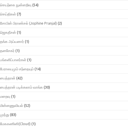
செயற்கை நுன்னறிவு
(54)
செய்திகள்
(7)
சோபின் பிராண்சல் (Jophine Pranjal)
(2)
ஜெகதீசன்
(1)
தங்க அய்யனார்
(1)
தனசேகர்
(1)
பங்களிப்பாளர்கள்
(1)
பேராலயமும் சந்தையும்
(14)
பைத்தான்
(42)
பைத்தான் படிக்கலாம் வாங்க
(30)
மறைவு
(1)
மின்னணுவியல்
(52)
முத்து
(83)
மேககணினி(Cloud)
(1)