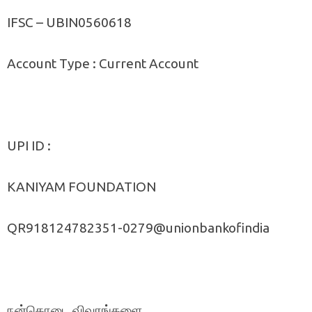
IFSC – UBIN0560618
Account Type : Current Account
UPI ID :
KANIYAM FOUNDATION
QR918124782351-0279@unionbankofindia
நன்கொடை விவரங்களை