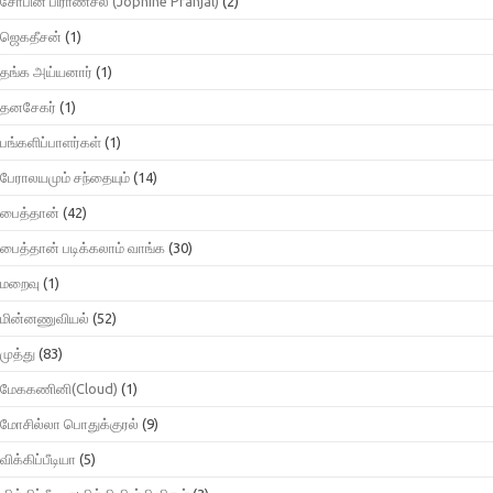
சோபின் பிராண்சல் (Jophine Pranjal)
(2)
ஜெகதீசன்
(1)
தங்க அய்யனார்
(1)
தனசேகர்
(1)
பங்களிப்பாளர்கள்
(1)
பேராலயமும் சந்தையும்
(14)
பைத்தான்
(42)
பைத்தான் படிக்கலாம் வாங்க
(30)
மறைவு
(1)
மின்னணுவியல்
(52)
முத்து
(83)
மேககணினி(Cloud)
(1)
மோசில்லா பொதுக்குரல்
(9)
விக்கிப்பீடியா
(5)