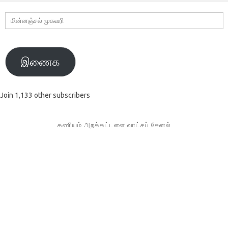
மின்னஞ்சல்
முகவரி
இணைக
Join 1,133 other subscribers
கணியம் அறக்கட்டளை வாட்சப் சேனல்