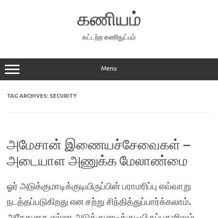
Skip
to
கணியம்
content
கட்டற்ற கணிநுட்பம்
Menu
TAG ARCHIVES:
SECURITY
அமேசான் இணையச்சேவைகள் –
அடையாள அணுக்க மேலாண்மை
ஓர் அடுக்குமாடிக்குடியிருப்பின் பராமரிப்பு எவ்வாறு
நடத்தப்படுகிறது என சற்று சிந்தித்துப்பார்க்கலாம்.
அநேகமாக எல்லா அடுக்குமாடிக்குடியிருப்புகளிலும்