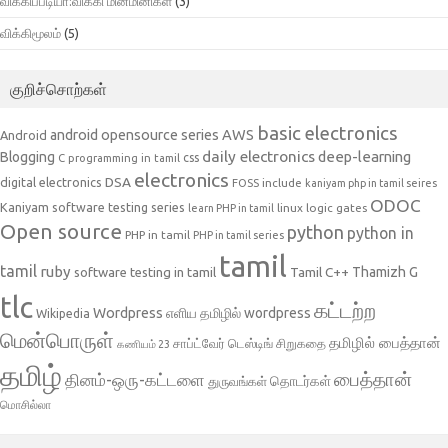
விக்கிப்பீடியா:விக்கி மின்மினிகள்
(3)
விக்கிமூலம்
(5)
குறிச்சொற்கள்
basic electronics
AWS
android opensource series
Android
daily electronics
deep-learning
Blogging
css
C programming in tamil
electronics
DSA
digital electronics
include
FOSS
kaniyam php in tamil seires
ODOC
Kaniyam software testing series
linux
logic gates
learn PHP in tamil
Open source
python
python in
PHP in tamil
PHP in tamil series
tamil
tamil
ruby
Tamil C++
Thamizh G
software testing in tamil
tlc
கட்டற்ற
Wordpress
எளிய தமிழில் wordpress
Wikipedia
மென்பொருள்
தமிழில் பைத்தான்
சாப்ட்வேர் டெஸ்டிங்
சிறுகதை
கணியம் 23
தமிழ்
பைத்தான்
தினம்-ஒரு-கட்டளை
தொடர்கள்
துருவங்கள்
மொசில்லா