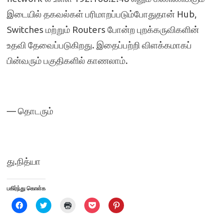
இடையில் தகவல்கள் பரிமாறப்படும்போதுதான் Hub,
Switches மற்றும் Routers போன்ற புறக்கருவிகளின்
உதவி தேவைப்படுகிறது. இதைப்பற்றி விளக்கமாகப்
பின்வரும் பகுதிகளில் காணலாம்.
— தொடரும்
து.நித்யா
பகிர்ந்து கொள்க
C
C
C
C
C
l
l
l
l
l
i
i
i
i
i