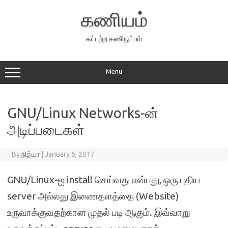
Skip
to
கணியம்
content
கட்டற்ற கணிநுட்பம்
Menu
GNU/Linux Networks-ன்
அடிப்படைகள்
By
நித்யா
|
January 6, 2017
GNU/Linux-ஐ install செய்வது என்பது, ஒரு புதிய
server அல்லது இணைதளத்தை (Website)
உருவாக்குவதற்கான முதல் படி ஆகும். இவ்வாறு