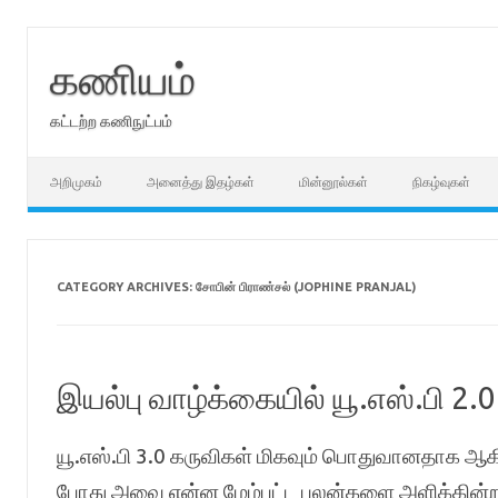
Skip
to
content
கணியம்
கட்டற்ற கணிநுட்பம்
அறிமுகம்
அனைத்து இதழ்கள்
மின்னூல்கள்
நிகழ்வுகள்
CATEGORY ARCHIVES:
சோபின் பிராண்சல் (JOPHINE PRANJAL)
இயல்பு வாழ்க்கையில் யூ.எஸ்.பி 2.0 
யூ.எஸ்.பி 3.0 கருவிகள் மிகவும் பொதுவானதாக ஆகிவ
போது அவை என்ன மேம்பட்ட பலன்களை அளிக்கின்ற