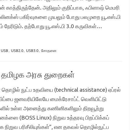
் காத்திருந்தேன். அதிலும் குறிப்பாக, ஃபிளாஷ் மெமரி
லினக்ஸ் பகிர்வுகளை முயலும் போது பலமுறை யூ.எஸ்.பி
ம் நேரிடும். தற்போது யூ.எஸ்.பி 3.0 கருவிகள்…
:
USB
,
USB2.0
,
USB3.0
,
சோதனை
் தமிழக அரசு துறைகள்
தொழில் நுட்ப உதவியை (technical assistance) ஏப்ரல்
றிவிப்பை ஜனவரியிலேயே மைக்ரேசாப்ட் வெளியிட்டு
களில் உள்ள அனைத்து கணினிகளிலும் திறவூற்று
்ஸை (BOSS Linux) நிறுவ உத்தரவு பிறப்பிக்கப்
 நிறுவ பரிசீலியுங்கள்”, என தகவல் தொழில்நுட்ப