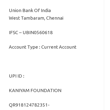
Union Bank Of India
West Tambaram, Chennai
IFSC – UBIN0560618
Account Type : Current Account
UPI ID :
KANIYAM FOUNDATION
QR918124782351-