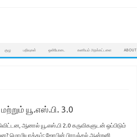
குழு
பதிவுகள்
ஒலியோடை
கணியம் அறக்கட்டளை
ABOUT
மற்றும் யூ.எஸ்.பி. 3.0
ிட்டன, ஆனால் யூ.எஸ்.பி 2.0 கருவிகளுடன் ஒப்பிடும்
ன? மொழியாக்கம்: ஜோபின் பிராஞ்சல் ஆன்றனி