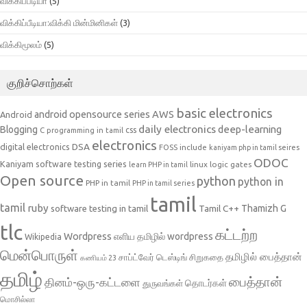
விக்கிப்பீடியா
(5)
விக்கிப்பீடியா:விக்கி மின்மினிகள்
(3)
விக்கிமூலம்
(5)
குறிச்சொற்கள்
basic electronics
AWS
android opensource series
Android
daily electronics
deep-learning
Blogging
css
C programming in tamil
electronics
DSA
digital electronics
include
FOSS
kaniyam php in tamil seires
ODOC
Kaniyam software testing series
linux
logic gates
learn PHP in tamil
Open source
python
python in
PHP in tamil
PHP in tamil series
tamil
tamil
ruby
Tamil C++
Thamizh G
software testing in tamil
tlc
கட்டற்ற
Wordpress
எளிய தமிழில் wordpress
Wikipedia
மென்பொருள்
தமிழில் பைத்தான்
சாப்ட்வேர் டெஸ்டிங்
சிறுகதை
கணியம் 23
தமிழ்
பைத்தான்
தினம்-ஒரு-கட்டளை
தொடர்கள்
துருவங்கள்
மொசில்லா