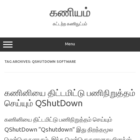
Skip
to
கணியம்
content
கட்டற்ற கணிநுட்பம்
Menu
TAG ARCHIVES:
QSHUTDOWN SOFTWARE
கணினியை திட்டமிட்டு பணிநிறுத்தம்
செய்யும் QShutDown
கணினியை திட்டமிட்டு பணிநிறுத்தம் செய்யும்
QShutDown “Qshutdown” இது திறந்தமூல
மென்பொருளாகும். இந்த மென்பொருளானது லினக்ஸ்