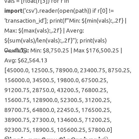
vals = [float(r[3]) for r in
import
(‘csv’).reader(open(path)) if r[0] !=
‘transaction_id’]; print(f”Min: ${min(vals):,.2f} |
Max: ${max(vals):,.2f} | Averg:
${sum(vals)/len(vals):,.2f}”); print(vals)
வெளியீடு:
Min: $8,750.25 | Max $176,500.25 |
Avg: $62,564.13
[45000.0, 12500.5, 78900.0, 23400.75, 8750.25,
156000.0, 34500.5, 19800.0, 67500.25,
91200.75, 28750.0, 43200.5, 76800.25,
15600.75, 128900.0, 52300.5, 31200.25,
89700.75, 64800.0, 22450.5, 176500.25,
38900.75, 27300.0, 134600.5, 71200.25,
92300.75, 18900.5, 105600.25, 57800.0]