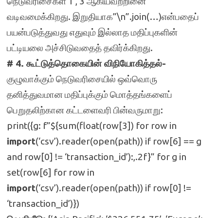
நெடுவரிசைகள் 1 , 3 ஆகியவற்றினை
வடிவமைக்கிறது. இறுதியாக”\n”.join(…)என்பதைப்
பயன்படுத்துவது எதுவும் இல்லாத மதிப்புகளின்
பட்டியலை அச்சிடுவதைத் தவிர்க்கிறது.
# 4. கூட்டுத்தொகையின் விநியோகித்தல்-
குழுவாக்கும் நெடுவரிசையில் ஒவ்வொரு
தனித்துவமான மதிப்புக்கும் மொத்தங்களைப்
பெறுதலிற்கான கட்டளைவரி பின்வருமாறு:
print({g: f”${sum(float(row[3]) for row in
import
(‘csv’).reader(open(path)) if row[6] == g
and row[0] != ‘transaction_id’):,.2f}” for g in
set(row[6] for row in
import
(‘csv’).reader(open(path)) if row[0] !=
‘transaction_id’)})