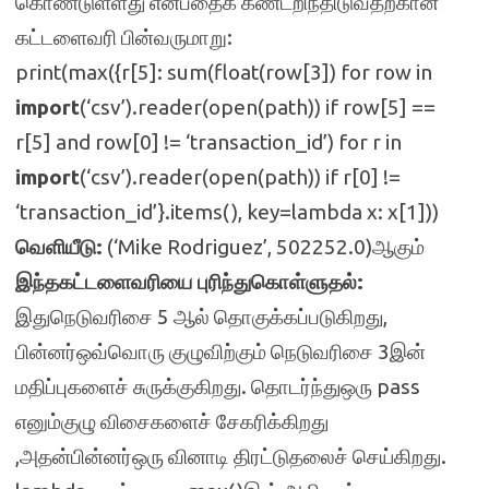
கொண்டுள்ளது என்பதைக் கண்டறிந்திடுவதற்கான
கட்டளைவரி பின்வருமாறு:
print(max({r[5]: sum(float(row[3]) for row in
import
(‘csv’).reader(open(path)) if row[5] ==
r[5] and row[0] != ‘transaction_id’) for r in
import
(‘csv’).reader(open(path)) if r[0] !=
‘transaction_id’}.items(), key=lambda x: x[1]))
வெளியீடு:
(‘Mike Rodriguez’, 502252.0)ஆகும்
இந்தகட்டளைவரியை புரிந்துகொள்ளுதல்:
இதுநெடுவரிசை 5 ஆல் தொகுக்கப்படுகிறது,
பின்னர்ஒவ்வொரு குழுவிற்கும் நெடுவரிசை 3இன்
மதிப்புகளைச் சுருக்குகிறது. தொடர்ந்துஒரு pass
எனும்குழு விசைகளைச் சேகரிக்கிறது
,அதன்பின்னர்ஒரு வினாடி திரட்டுதலைச் செய்கிறது.