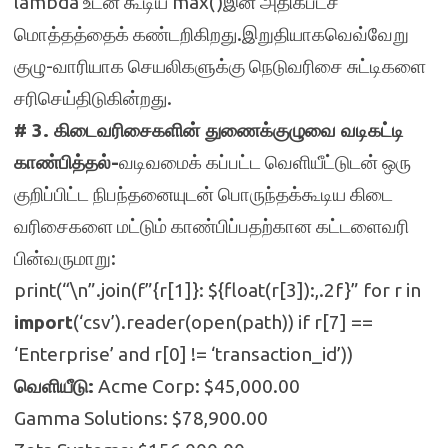
lambda உடன் கூடிய max()இன் அதிகபட்ச
மொத்தத்தைக் கண்டறிகிறது.இறுதியாகவெவ்வேறு
குழு-வாரியாக செயலிகளுக்கு நெடுவரிசை சுட்டிகளை
சரிசெய்திடுகின்றது.
# 3. கிடைவரிசைகளின் துணைக்குழுவை வடிகட்டி
காண்பித்தல்-
வடிவமைக் கப்பட்ட வெளியீட்டுடன் ஒரு
குறிப்பிட்ட நிபந்தனையுடன் பொருந்தக்கூடிய கிடை
வரிசைகளை மட்டும் காண்பிப்பதற்கான கட்டளைவரி
பின்வருமாறு:
print(“\n”.join(f”{r[1]}: ${float(r[3]):,.2f}” for r in
import
(‘csv’).reader(open(path)) if r[7] ==
‘Enterprise’ and r[0] != ‘transaction_id’))
வெளியீடு:
Acme Corp: $45,000.00
Gamma Solutions: $78,900.00