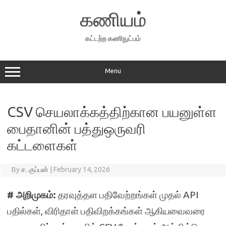
Skip
to
கணியம்
content
கட்டற்ற கணிநுட்பம்
Menu
CSV செயலாக்கத்திற்கான பயனுள்ள
பைதானின் பத்துஒருவரி
கட்டளைகள்
By
ச. குப்பன்
|
February 14, 2026
# அறிமுகம்:
தரவுத்தள பதிவேற்றங்கள் முதல் API
பதில்கள், விரிதாள் பதிவிறக்கங்கள் ஆகியவைவரை