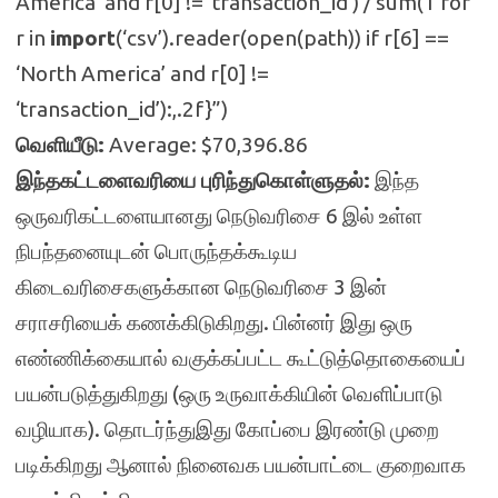
America’ and r[0] != ‘transaction_id’) / sum(1 for
r in
import
(‘csv’).reader(open(path)) if r[6] ==
‘North America’ and r[0] !=
‘transaction_id’):,.2f}”)
வெளியீடு:
Average: $70,396.86
இந்தகட்டளைவரியை புரிந்துகொள்ளுதல்:
இந்த
ஒருவரிகட்டளையானது நெடுவரிசை 6 இல் உள்ள
நிபந்தனையுடன் பொருந்தக்கூடிய
கிடைவரிசைகளுக்கான நெடுவரிசை 3 இன்
சராசரியைக் கணக்கிடுகிறது. பின்னர் இது ஒரு
எண்ணிக்கையால் வகுக்கப்பட்ட கூட்டுத்தொகையைப்
பயன்படுத்துகிறது (ஒரு உருவாக்கியின் வெளிப்பாடு
வழியாக). தொடர்ந்துஇது கோப்பை இரண்டு முறை
படிக்கிறது ஆனால் நினைவக பயன்பாட்டை குறைவாக