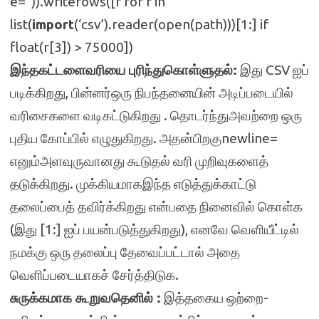
e=”)).writerows([r for r in
list(
import
(‘csv’).reader(open(path)))[1:] if
float(r[3]) > 75000])
இந்தகட்டளைவரியை புரிந்துகொள்ளுதல்:
இது CSV ஐப்
படிக்கிறது, பின்னர்ஒரு நிபந்தனையின் அடிப்படையில்
வரிசைகளை வடிகட்டுகிறது . தொடர்ந்துஅவற்றை ஒரு
புதிய கோப்பில் எழுதுகிறது. அதன்பிறகுnewline=
எனும்அளவுருவானது கூடுதல் வரி முறிவுகளைத்
தடுக்கிறது. முக்கியமாகஇந்த எடுத்துக்காட்டு
தலைப்பைத் தவிர்க்கிறது என்பதை நினைவில் கொள்க
(இது [1:] ஐப் பயன்படுத்துகிறது), எனவே வெளியீட்டில்
நமக்கு ஒரு தலைப்பு தேவைப்பட்டால் அதை
வெளிப்படையாகச் சேர்த்திடுக.
சுருக்கமாக கூறுவதெனில் :
இத்தகைய ஒற்றை-