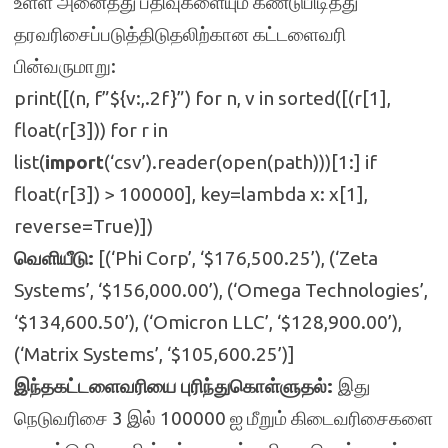
உள்ள அனைத்து பதிவுகளையும் கண்டுபிடித்து
தரவரிசைப்படுத்திடுதலிற்கான கட்டளைவரி
பின்வருமாறு:
print([(n, f”${v:,.2f}”) for n, v in sorted([(r[1],
float(r[3])) for r in
list(
import
(‘csv’).reader(open(path)))[1:] if
float(r[3]) > 100000], key=lambda x: x[1],
reverse=True)])
வெளியீடு:
[(‘Phi Corp’, ‘$176,500.25’), (‘Zeta
Systems’, ‘$156,000.00’), (‘Omega Technologies’,
‘$134,600.50’), (‘Omicron LLC’, ‘$128,900.00’),
(‘Matrix Systems’, ‘$105,600.25’)]
இந்தகட்டளைவரியை புரிந்துகொள்ளுதல்:
இது
நெடுவரிசை 3 இல் 100000 ஐ மீறும் கிடைவரிசைகளை