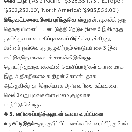
வெளியீடு:
{‘Asia Pacific’: ‘$326,551.75’, ‘Europe’:
‘$502,252.00’, ‘North America’: ‘$985,556.00’}
இந்தகட்டளைவரியை புரிந்துகொள்ளுதல்:
முதலில் ஒரு
தொகுப்பினைப் பயன்படுத்தி நெடுவரிசை 6 இலிருந்து
தனித்துவமான மதிப்புகளைப் பிரித்தெடுக்கிறது,
பின்னர் ஒவ்வொரு குழுவிற்கும் நெடுவரிசை 3 இன்
கூட்டுத்தொகையைக் கணக்கிடுகிறது.
தொடர்ந்துஉருவாக்கியின் வெளிப்பாடுகள் காரணமாக
இது அதிகநினைவக திறன் கொண்டதாக
ஆக்குகின்றது. இறுதியாக நெடு வரிசை சுட்டிகளை
வெவ்வேறு புலங்களின் மூலம் குழுவாக
மாற்றிடுகின்றது.
# 5. வரிசைப்படுத்தலுடன் கூடிய வரம்பினை
வடிகட்டிடுதல்-
ஒரு குறிப்பிட்ட எண்ணின் வரம்பிற்கு மேல்