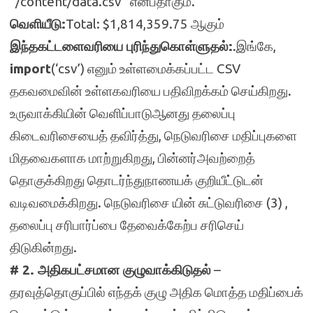
“/content/data.csv” என்பதாகும்.
வெளியீடு:
Total: $1,814,359.75 ஆகும்
இந்தகட்டளைவரியை புரிந்துகொள்ளுதல்:
.இங்கே,
import
(‘csv’) எனும் உள்ளமைக்கப்பட்ட CSV
தகவமைவின் உள்ளகவரியை பதிவிறக்கம் செய்கிறது.
உருவாக்கியின் வெளிப்பாடுஆனது தலைப்பு
கிடைவரிசையைத் தவிர்த்து, நெடுவரிசை மதிப்புகளை
மிதவைகளாக மாற்றுகிறது, பின்னர்அவற்றைத்
தொகுக்கிறது தொடர்ந்துநாணயக் குறியீட்டுடன்
வடிவமைக்கிறது. நெடுவரிசை யின் சுட்டுவரிசை (3) ,
தலைப்பு சரிபார்ப்பை தேவைக்கேற்ப சரிசெய்
திடுகின்றது.
# 2. அதிகபட்சமான குழுவாக்கிடுதல்
–
தரவுத்தொகுப்பில் எந்தக் குழு அதிக மொத்த மதிப்பைக்