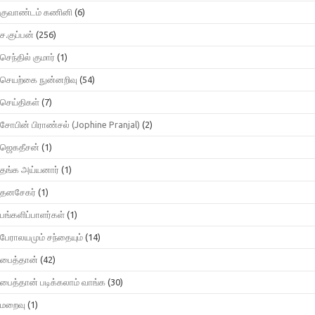
குவாண்டம் கணினி
(6)
ச.குப்பன்
(256)
செந்தில் குமார்
(1)
செயற்கை நுன்னறிவு
(54)
செய்திகள்
(7)
சோபின் பிராண்சல் (Jophine Pranjal)
(2)
ஜெகதீசன்
(1)
தங்க அய்யனார்
(1)
தனசேகர்
(1)
பங்களிப்பாளர்கள்
(1)
பேராலயமும் சந்தையும்
(14)
பைத்தான்
(42)
பைத்தான் படிக்கலாம் வாங்க
(30)
மறைவு
(1)