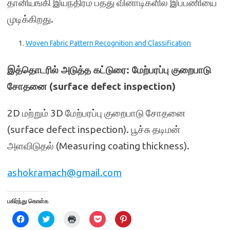
தானியங்கி இயந்திரம் பத்து வினாடிகளில் இப்பணியை
முடிக்கிறது.
Woven Fabric Pattern Recognition and Classification
இத்தொடரில் அடுத்த கட்டுரை: மேற்பரப்பு குறைபாடு
சோதனை (surface defect inspection)
2D மற்றும் 3D மேற்பரப்பு குறைபாடு சோதனை
(surface defect inspection). பூச்சு தடிமன்
அளவிடுதல் (Measuring coating thickness).
ashokramach@gmail.com
பகிர்ந்து கொள்க
C
C
C
C
C
l
l
l
l
l