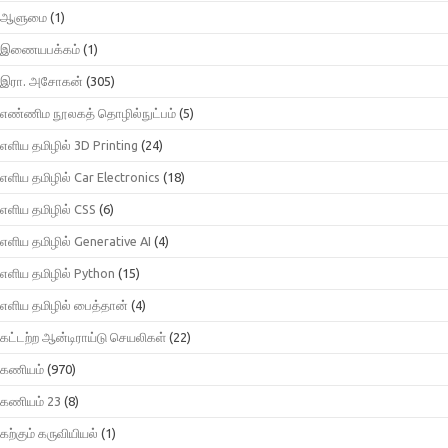
ஆளுமை
(1)
இணையபக்கம்
(1)
இரா. அசோகன்
(305)
எண்ணிம நூலகத் தொழில்நுட்பம்
(5)
எளிய தமிழில் 3D Printing
(24)
எளிய தமிழில் Car Electronics
(18)
எளிய தமிழில் CSS
(6)
எளிய தமிழில் Generative AI
(4)
எளிய தமிழில் Python
(15)
எளிய தமிழில் பைத்தான்
(4)
கட்டற்ற ஆன்டிராய்டு செயலிகள்
(22)
கணியம்
(970)
கணியம் 23
(8)
கற்கும் கருவியியல்
(1)