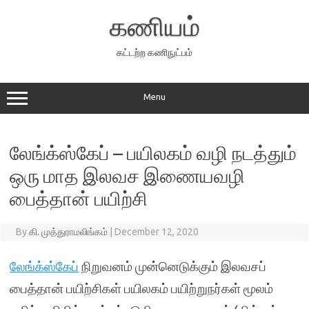
Skip
to
கணியம்
content
கட்டற்ற கணிநுட்பம்
Menu
லேங்க்ஸ்கேப் – பயிலகம் வழி நடத்தும்
ஒரு மாத இலவச இணையவழி
பைத்தான் பயிற்சி
By
கி. முத்துராமலிங்கம்
|
December 12, 2020
லேங்க்ஸ்கேப்
நிறுவனம் முன்னெடுக்கும் இலவசப்
பைத்தான் பயிற்சிகள் பயிலகம் பயிற்றுநர்கள் மூலம்