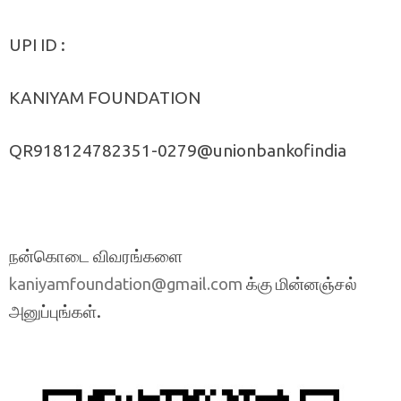
UPI ID :
KANIYAM FOUNDATION
QR918124782351-0279@unionbankofindia
நன்கொடை விவரங்களை
க்கு மின்னஞ்சல்
kaniyamfoundation@gmail.com
அனுப்புங்கள்.