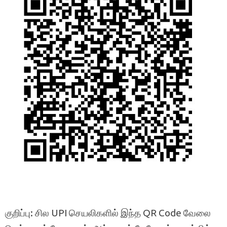
குறிப்பு: சில UPI செயலிகளில் இந்த QR Code வேலை