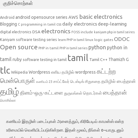
குறிச்சொற்கள்
basic electronics
AWS
android opensource series
Android
daily electronics
deep-learning
Blogging
css
C programming in tamil
electronics
DSA
digital electronics
include
FOSS
kaniyam php in tamil seires
ODOC
Kaniyam software testing series
linux
logic gates
learn PHP in tamil
Open source
python
python in
PHP in tamil
PHP in tamil series
tamil
tamil
ruby
Tamil C++
Thamizh G
software testing in tamil
tlc
கட்டற்ற
Wordpress
எளிய தமிழில் wordpress
Wikipedia
மென்பொருள்
தமிழில் பைத்தான்
சாப்ட்வேர் டெஸ்டிங்
சிறுகதை
கணியம் 23
தமிழ்
பைத்தான்
தினம்-ஒரு-கட்டளை
தொடர்கள்
துருவங்கள்
மொசில்லா
கணியம் இதழின் படைப்புகள் அனைத்தும், கிரியேடிவ் காமன்ஸ் என்ற
உரிமையில் வெளியிடப்படுகின்றன. இதன் மூலம், நீங்கள் o~யாருடனும்