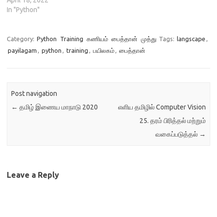
முதல் சதுரத்திற்கு ஒரு
April 18, 2022
பயிற்சிக்கு ஒதுக்க வேண்டும்.
நெல்மணி, இரண்டாவது
In "Python"
பயிற்சி தொடங்கும் நாள்:
சதுரத்திற்கு இரண்டு நெல்மணி,
பிப்ரவரி 11, 2021 நேரம்: பிற்பகல்
மூன்றாவது சதுரத்திற்கு நான்கு
2…
நெல்மணி என அறுபத்து
Category:
Python
Training
கணியம்
பைத்தான்
முத்து
Tags:
langscape
,
நான்குக் கட்டங்களுக்கும்
payilagam
,
python
,
training
,
பயிலகம்
,
பைத்தான்
கண்டுபிடித்தால் மொத்தம்
18,446,744,073,709,551,615
நெல்மணிகள் தேவைப்படும்.
இந்த நெல்மணிகளை எடுத்து
Post navigation
வைக்க மட்டுமே மன்னருக்கு
சூரியனின் தொலைவு போன்று
←
தமிழ் இணைய மாநாடு 2020
எளிய தமிழில் Computer Vision
இரண்டு மடங்கு தேவைப்படும்.
25. தரம் பிரித்தல் மற்றும்
(நன்றி: செயல்வழிக் கணிதம்,
வகைப்படுத்தல்
→
அரவிந்த் குப்தா)…
Leave a Reply