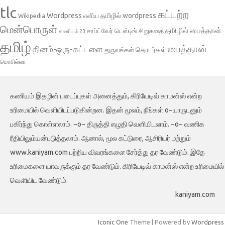
tlc
கட்டற்ற
Wordpress
எளிய தமிழில் wordpress
Wikipedia
மென்பொருள்
தமிழில் பைத்தான்
சாப்ட்வேர் டெஸ்டிங்
சிறுகதை
கணியம் 23
தமிழ்
பைத்தான்
தினம்-ஒரு-கட்டளை
தொடர்கள்
துருவங்கள்
மொசில்லா
கணியம் இதழின் படைப்புகள் அனைத்தும், கிரியேடிவ் காமன்ஸ் என்ற
உரிமையில் வெளியிடப்படுகின்றன. இதன் மூலம், நீங்கள் o~யாருடனும்
பகிர்ந்து கொள்ளலாம். ~o~ திருத்தி எழுதி வெளியிடலாம். ~o~ வணிக
ரீதியிலும்யன்படுத்தலாம். ஆனால், மூல கட்டுரை, ஆசிரியர் மற்றும்
www.kaniyam.com பற்றிய விவரங்களை சேர்த்து தர வேண்டும். இதே
உரிமைகளை யாவருக்கும் தர வேண்டும். கிரியேடிவ் காமன்ஸ் என்ற உரிமையில்
வெளியிட வேண்டும்.
kaniyam.com
Iconic One
Theme | Powered by
Wordpress