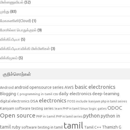
மின்னணுவியல்
(52)
முத்து
(83)
மேககணினி(Cloud)
(1)
மோசில்லா பொதுக்குரல்
(9)
விக்கிப்பீடியா
(5)
விக்கிப்பீடியா:விக்கி மின்மினிகள்
(3)
விக்கிமூலம்
(5)
குறிச்சொற்கள்
basic electronics
AWS
android opensource series
Android
daily electronics
deep-learning
Blogging
css
C programming in tamil
electronics
DSA
digital electronics
include
FOSS
kaniyam php in tamil seires
ODOC
Kaniyam software testing series
linux
logic gates
learn PHP in tamil
Open source
python
python in
PHP in tamil
PHP in tamil series
tamil
tamil
ruby
Tamil C++
Thamizh G
software testing in tamil