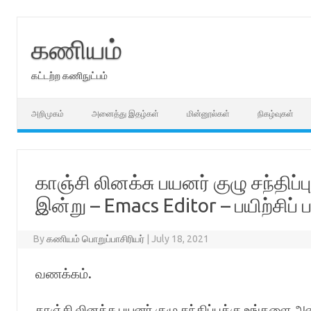
Skip
to
content
கணியம்
கட்டற்ற கணிநுட்பம்
அறிமுகம்
அனைத்து இதழ்கள்
மின்னூல்கள்
நிகழ்வுகள்
காஞ்சி லினக்சு பயனர் குழு சந்திப
இன்று – Emacs Editor – பயிற்சிப்
By
கணியம் பொறுப்பாசிரியர்
|
July 18, 2021
வணக்கம்.
காஞ்சி லினக்சு பயனர் குழு சந்திப்புக்கு உங்களை 