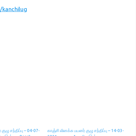
t/kanchilug
குழு சந்திப்பு – 04-07-
காஞ்சி லினக்சு பயனர் குழு சந்திப்பு – 14-03-