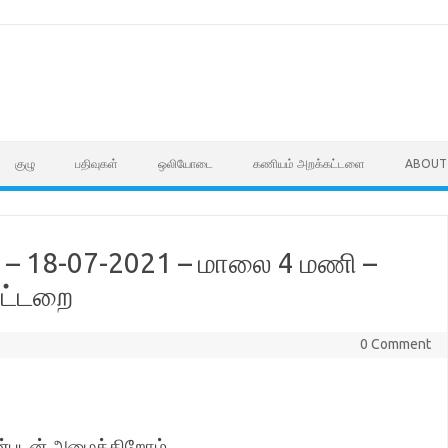
குழு
பதிவுகள்
ஒலியோடை
கணியம் அறக்கட்டளை
ABOUT
்பு – 18-07-2021 – மாலை 4 மணி –
 பட்டறை
0 Comment
அன்புடன் அழைக்கிறோம்.