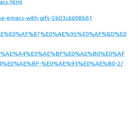
acs.html
se-emacs-with-gifs-5b03c6608b61
%AE%E0%AF%87%E0%AE%95%E0%AF%8D%E0
0%AE%A4%E0%AE%BF%E0%AE%B0%E0%AF
%E0%AE%BF-%E0%AE%93%E0%AE%B0-2/