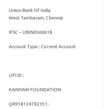
Union Bank Of India
West Tambaram, Chennai
IFSC – UBIN0560618
Account Type : Current Account
UPI ID :
KANIYAM FOUNDATION
QR918124782351-