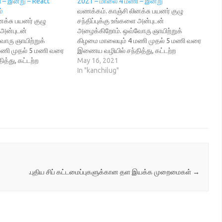
– இன்று – React
2021 – மாலை 4 மணி – இன்று
ம்
வணக்கம். காஞ்சி லினக்சு பயனர் குழு
க்சு பயனர் குழு
சந்திப்புக்கு உங்களை அன்புடன்
ை அன்புடன்
அழைக்கிறோம். ஒவ்வோரு ஞாயிற்றுக்
ோரு ஞாயிற்றுக்
கிழமை மாலையும் 4 மணி முதல் 5 மணி வரை
மணி முதல் 5 மணி வரை
இணைய வழியில் சந்தித்து, கட்டற்ற
த்து, கட்டற்ற
மென்பொருட்கள் பற்றி உரையாடுகிறோம்.
May 16, 2021
ி உரையாடுகிறோம்.
நிகழ்ச்சி நிரல் 1. பங்கு பெறுவோர் அறிமுகம்
In "kanchilug"
ங்கு பெறுவோர் அறிமுகம்
2. இயந்திரவழிக் கற்றல் - ஒரு அறிமுகம்
் அறிமுகம் React
தரவுகளில் இருந்து தானாகவே
 எளிதாக மொபைல்
கற்றுக்கொள்ளும் கருவிகளின் காலம் இது.
 உதவும் ஒரு
இவை பங்களிக்காத துறைகளே இல்லை
ork.…
எனும்…
.புதிய சிப் கட்டமைப்புகளுக்கான தள இயக்க முறைமைகள்
→