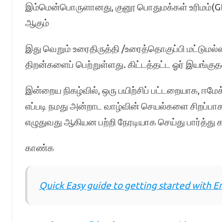
இம்மென்பொருளானது, குனூ பொதுமக்கள் உரிமம்(GPL
ஆகும்
இது வெறும் உரைதிருத்தி /உரைத்தொகுப்பி மட்டுமல
திறன்களைப் பெற்றுள்ளது. கிட்டத்தட்ட ஓர் இயங
இன்றைய நிகழ்வில், ஒரு பயிற்சிப் பட்டறையாக, ஈம
எப்படி நமது அன்றாட வாழ்வின் செயல்களை சிறப்பாக
எழுதுவது ஆகியன பற்றி நேரடியாக செய்து பார்த்து க
காண்க
Quick Easy guide to getting started with E