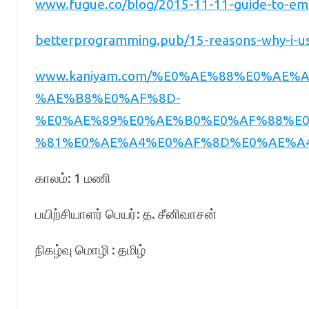
www.fugue.co/blog/2015-11-11-guide-to-em
betterprogramming.pub/15-reasons-why-i-u
www.kaniyam.com/%E0%AE%88%E0%AE
%AE%B8%E0%AF%8D-
%E0%AE%89%E0%AE%B0%E0%AF%88%E
%81%E0%AE%A4%E0%AF%8D%E0%AE%A4
காலம்: 1 மணி
பயிற்சியாளர் பெயர்: த. சீனிவாசன்
நிகழ்வு மொழி : தமிழ்