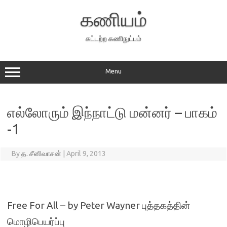
Skip
to
கணியம்
content
கட்டற்ற கணிநுட்பம்
Menu
எல்லோரும் இந்நாட்டு மன்னர் – பாகம்
-1
By
த. சீனிவாசன்
|
April 9, 2013
Free For All – by Peter Wayner புத்தகத்தின்
மொழிபெயர்ப்பு