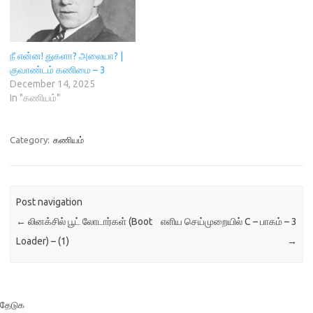
(Windows Subsystem for
Linux (WSL)) எனும் வசதி
மிகப்பெரும் உதவியாகும்.
பல்வேறு லினக்ஸ் பயன்பாட்டு
நீ என்ன! துகளா? அலையா? |
மேம்டுத்துநர்கள்
குவாண்டம் கணிமை – 3
விண்டோஇயக்கமுறைமை
December 14, 2025
செயல்படும் கணினிகளைக்
In "கணியம்"
கொண்டுள்ளனர் மேலும் SSH
இன்(விண்டோவில் PuTTY
எனும் மென்பொருளை
Category:
கணியம்
நிறுவுகைசெய்வது போன்று)
வாயிலாக இணைப்பதன்…
Post navigation
←
லினக்சில் பூட் லோடார்கள் (Boot
எளிய செய்முறையில் C – பாகம் – 3
Loader) – (1)
→
தேடுக