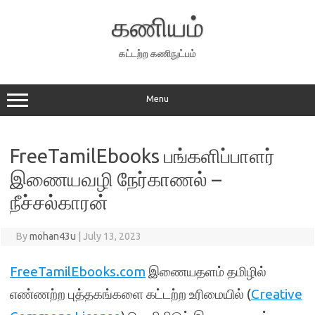
Skip
to
கணியம்
content
கட்டற்ற கணிநுட்பம்
Menu
FreeTamilEbooks பங்களிப்பாளர்
இணையவழி நேர்காணல் –
நீச்சல்காரன்
By
mohan43u
|
July 13, 2023
FreeTamilEbooks.com
இணையதளம் தமிழில்
எண்ணற்ற புத்தகங்களை கட்டற்ற உரிமையில் (
Creative