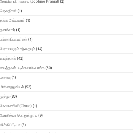
சோபின் பிராண்சல் (Jophine Pranjal)
(2)
ஜெகதீசன்
(1)
தங்க அய்யனார்
(1)
தனசேகர்
(1)
பங்களிப்பாளர்கள்
(1)
பேராலயமும் சந்தையும்
(14)
பைத்தான்
(42)
பைத்தான் படிக்கலாம் வாங்க
(30)
மறைவு
(1)
மின்னணுவியல்
(52)
முத்து
(83)
மேககணினி(Cloud)
(1)
மோசில்லா பொதுக்குரல்
(9)
விக்கிப்பீடியா
(5)