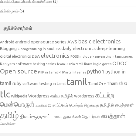
விக்கிப்பீடியா:விக்கி மின்மினிகள்
(3)
விக்கிமூலம்
(5)
குறிச்சொற்கள்
basic electronics
AWS
android opensource series
Android
daily electronics
deep-learning
Blogging
css
C programming in tamil
electronics
DSA
digital electronics
include
FOSS
kaniyam php in tamil seires
ODOC
Kaniyam software testing series
linux
logic gates
learn PHP in tamil
Open source
python
python in
PHP in tamil
PHP in tamil series
tamil
tamil
ruby
Tamil C++
Thamizh G
software testing in tamil
tlc
கட்டற்ற
Wordpress
எளிய தமிழில் wordpress
Wikipedia
மென்பொருள்
தமிழில் பைத்தான்
சாப்ட்வேர் டெஸ்டிங்
சிறுகதை
கணியம் 23
தமிழ்
பைத்தான்
தினம்-ஒரு-கட்டளை
தொடர்கள்
துருவங்கள்
மொசில்லா