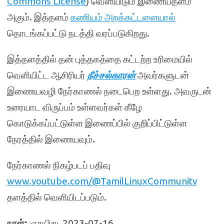
Commons License
) வெளியிடும் இணையதளம்
அகும். இத்தளம்
கணியம் அறக்கட்டளையால்
தொடங்கப்பட்டு நடத்தி வரப்படுகிறது.
இத்தளத்தில் தன் புத்தகத்தை கட்டற்ற உரிமையில்
வெளியிட்ட ஆசிரியர்
நீச்சல்காரன்
அவர்களுடன்
இணையவழி நேர்காணல் நடைபெற உள்ளது. அவருடன்
உரையாட விருப்பம் உள்ளவர்கள் கீழே
கொடுக்கப்பட்டுள்ள இணைப்பில் குறிப்பிட்டுள்ள
நேரத்தில் இணையவும்.
நேர்காணல் நிகழ்படப் பதிவு
www.youtube.com/@TamilLinuxCommunity
தளத்தில் வெளியிடப்படும்.
நாள்:
ஞாயிறு, 2023-07-16