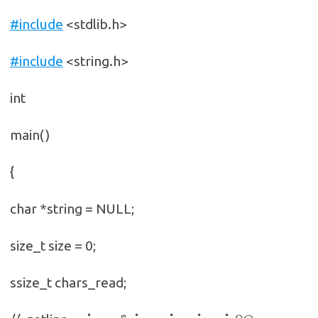
#include
<stdlib.h>
#include
<string.h>
int
main()
{
char *string = NULL;
size_t size = 0;
ssize_t chars_read;