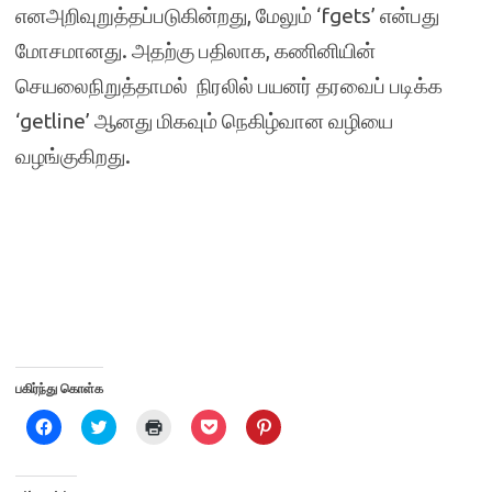
எனஅறிவுறுத்தப்படுகின்றது, மேலும் ‘fgets’ என்பது
மோசமானது. அதற்கு பதிலாக, கணினியின்
செயலைநிறுத்தாமல் நிரலில் பயனர் தரவைப் படிக்க
‘getline’ ஆனது மிகவும் நெகிழ்வான வழியை
வழங்குகிறது.
பகிர்ந்து கொள்க
C
C
C
C
C
l
l
l
l
l
i
i
i
i
i
c
c
c
c
c
k
k
k
k
k