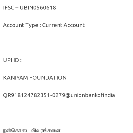
IFSC – UBIN0560618
Account Type : Current Account
UPI ID :
KANIYAM FOUNDATION
QR918124782351-0279@unionbankofindia
நன்கொடை விவரங்களை