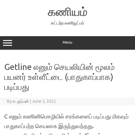
Skip
to
கணியம்
content
கட்டற்ற கணிநுட்பம்
Menu
Getline எனும் செயலியின் மூலம்
பயனர் உள்ளீட்டை (பாதுகாப்பாக)
படிப்பது
By
ச. குப்பன்
|
June 5, 2022
C எனும் கணினிமொழியில் சரங்களைப் படிப்பது மிகவும்
பாதுகாப்பற்ற செயலாக இருந்துவந்தது.