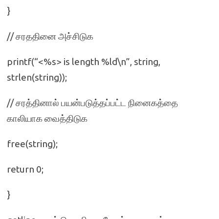
}
// சரததினை அச்சிடுக
printf(“<%s> is length %ld\n”, string,
strlen(string));
// சரத்தினால் பயன்படுத்தப்பட்ட நினைகத்தை
காலியாக வைத்திடுக
free(string);
return 0;
}