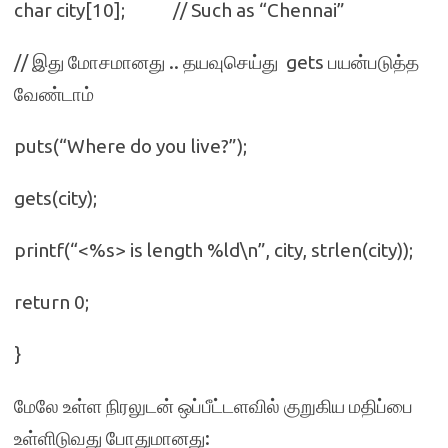
char city[10]; // Such as “Chennai”
// இது மோசமானது .. தயவுசெய்து gets பயன்படுத்த
வேண்டாம்
puts(“Where do you live?”);
gets(city);
printf(“<%s> is length %ld\n”, city, strlen(city));
return 0;
}
மேலே உள்ள நிரலுடன் ஒப்பீட்டளவில் குறுகிய மதிப்பை
உள்ளிடுவது போதுமானது: