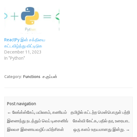
)
ஒற்றுமைகளைக்
கொண்டிருக்கின்றன, மேலும்
ஒரு நிரலாக்க மொழியை நாம்
அறிந்துகொண்டவுடன், அதன்
இலக்கணத்தையும்
கட்டமைப்பையும் கண்டுபிடித்து
ReactPy இன் சக்தியை
அறிந்துகொள்வதன் மூலம்
கட்டவிழ்த்து விட்டிடுக
மற்றொரு கணினிமொழியை
December 11, 2023
மிகஎளிதாகக்
In "Python"
கற்றுக்கொள்ளலாம். அதே
மனப்பான்மையில், வெவ்வேறு
நிரலாக்க மொழிகள் தரவுகளை
எவ்வாறு படிக்கின்றன,
Category:
Functions
ச.குப்பன்
எழுதுகின்றன என்பதை
இப்போது காண்போம்.
அவ்வாறான தரவுகளானவை
உள்ளமைவு கோப்பிலிருந்து
Post navigation
வந்ததாகஇருந்தாலும்…
←
லேங்க்ஸ்கேப், பயிலகம், கணியம்
தமிழில் கட்டற்ற மென்பொருள் பற்றி
இணைந்து நடத்தும் வெப் டிசைனிங்
கேள்வி கேட்க, பதில் தர, உரையாட
இலவச இணையவழிப் பயிற்சிகள்
ஒரு களம் உதயமானது இன்று.
→