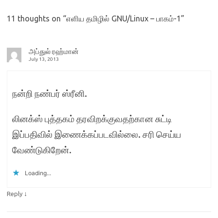
செல்வா-குமரி
அறக்கட்டளையின் பரிசாக,
11 thoughts on “
எளிய தமிழில் GNU/Linux – பாகம்-1
”
பேராசிரியர்…
அப்துல் ரஹ்மான்
July 13, 2013
நன்றி நண்பர் ஸ்ரீனி.
லினக்ஸ் புத்தகம் தரவிறக்குவதற்கான சுட்டி
இப்பதிவில் இணைக்கப்படவில்லை. சரி செய்ய
வேண்டுகிறேன்.
Loading...
↓
Reply