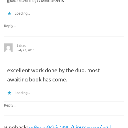
Loading...
↓
Reply
titus
July 23, 2013
excellent work done by the duo. most
awaiting book has come.
Loading...
↓
Reply
Pingback:
எளிய தமிழில் GNU/Linux – பாகம்-2 |