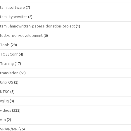
tamil software
(7)
tamil typewriter
(2)
tamil-handwritten-papers-donation-project
(1)
test-driven-development
(6)
Tools
(29)
TOSSConf
(4)
Training
(17)
translation
(65)
Unix OS
(2)
UTSC
(3)
vglug
(3)
videos
(322)
vim
(2)
VR/AR/MR
(26)