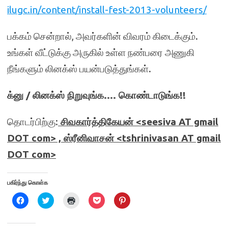
ilugc.in/content/install-fest-2013-volunteers/
பக்கம் சென்றால், அவர்களின் விவரம் கிடைக்கும்.
உங்கள் வீட்டுக்கு அருகில் உள்ள நண்பரை அணுகி
நீங்களும் லினக்ஸ் பயன்படுத்துங்கள்.
க்னு
/
லினக்ஸ் நிறுவுங்க
….
கொண்டாடுங்க
!!
தொடர்பிற்கு:
சிவகார்த்திகேயன் <seesiva AT gmail
DOT com> , ஸ்ரீனிவாசன் <tshrinivasan AT gmail
DOT com>
பகிர்ந்து கொள்க
C
C
C
C
C
l
l
l
l
l
i
i
i
i
i
c
c
c
c
c
k
k
k
k
k