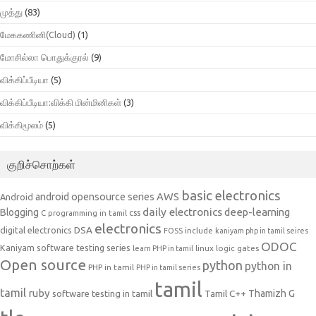
முத்து
(83)
மேககணினி(Cloud)
(1)
மோசில்லா பொதுக்குரல்
(9)
விக்கிப்பீடியா
(5)
விக்கிப்பீடியா:விக்கி மின்மினிகள்
(3)
விக்கிமூலம்
(5)
குறிச்சொற்கள்
basic electronics
AWS
android opensource series
Android
daily electronics
deep-learning
Blogging
css
C programming in tamil
electronics
DSA
digital electronics
include
FOSS
kaniyam php in tamil seires
ODOC
Kaniyam software testing series
linux
logic gates
learn PHP in tamil
Open source
python
python in
PHP in tamil
PHP in tamil series
tamil
tamil
ruby
Tamil C++
Thamizh G
software testing in tamil