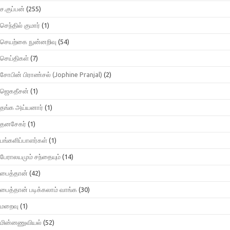
ச.குப்பன்
(255)
செந்தில் குமார்
(1)
செயற்கை நுன்னறிவு
(54)
செய்திகள்
(7)
சோபின் பிராண்சல் (Jophine Pranjal)
(2)
ஜெகதீசன்
(1)
தங்க அய்யனார்
(1)
தனசேகர்
(1)
பங்களிப்பாளர்கள்
(1)
பேராலயமும் சந்தையும்
(14)
பைத்தான்
(42)
பைத்தான் படிக்கலாம் வாங்க
(30)
மறைவு
(1)
மின்னணுவியல்
(52)