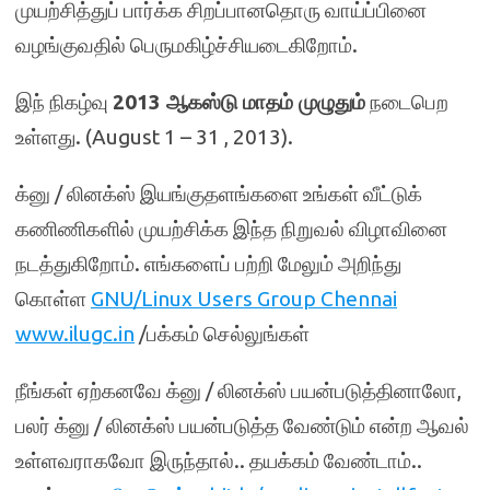
முயற்சித்துப் பார்க்க சிறப்பானதொரு வாய்ப்பினை
வழங்குவதில் பெருமகிழ்ச்சியடைகிறோம்.
இந் நிகழ்வு
2013
ஆகஸ்டு மாதம் முழுதும்
நடைபெற
உள்ளது. (August 1 – 31 , 2013).
க்னு / லினக்ஸ் இயங்குதளங்களை உங்கள் வீட்டுக்
கணிணிகளில் முயற்சிக்க இந்த நிறுவல் விழாவினை
நடத்துகிறோம். எங்களைப் பற்றி மேலும் அறிந்து
கொள்ள
GNU/Linux Users Group Chennai
www.ilugc.in
/பக்கம் செல்லுங்கள்
நீங்கள் ஏற்கனவே க்னு / லினக்ஸ் பயன்படுத்தினாலோ,
பலர் க்னு / லினக்ஸ் பயன்படுத்த வேண்டும் என்ற ஆவல்
உள்ளவராகவோ இருந்தால்.. தயக்கம் வேண்டாம்..