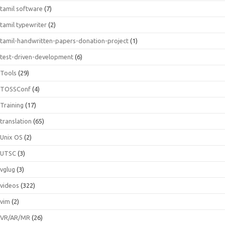
tamil software
(7)
tamil typewriter
(2)
tamil-handwritten-papers-donation-project
(1)
test-driven-development
(6)
Tools
(29)
TOSSConf
(4)
Training
(17)
translation
(65)
Unix OS
(2)
UTSC
(3)
vglug
(3)
videos
(322)
vim
(2)
VR/AR/MR
(26)