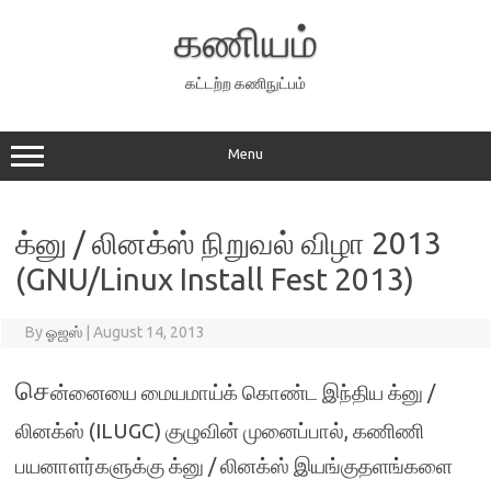
Skip
to
கணியம்
content
கட்டற்ற கணிநுட்பம்
Menu
க்னு / லினக்ஸ் நிறுவல் விழா 2013
(GNU/Linux Install Fest 2013)
By
ஓஜஸ்
|
August 14, 2013
செ
ன்னையை மையமாய்க் கொண்ட இந்திய க்னு /
லினக்ஸ் (ILUGC) குழுவின் முனைப்பால், கணிணி
பயனாளர்களுக்கு க்னு / லினக்ஸ் இயங்குதளங்களை