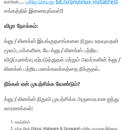
வாங்க…
பதிவு செய்து
bit.ly/gnulinux-installfest
சங்கத்தில் இணையுங்கள்!!
விழா நோக்கம்
:
க்னு / லினக்ஸ் இயங்குதளங்களை நிறுவ உதவுவதன்
மூலம், மக்களிடையே க்னு / லினக்ஸ் பற்றிய
விழிப்புணர்வு ஏற்படுத்துதல் மற்றும் அவர்களின் க்னு /
லினக்ஸ் பற்றிய மனக்கலக்கத்தை நீக்குதல்.
நீங்கள்
ஏன் முயற்சிக்க வேண்டும்
?
க்னு / லினக்ஸ் நிறுவி முயற்சிக்க அருமையான ஐந்து
காரணங்கள்:
சுதந்திரம்
நச்சு நிரல் (Virus, Malware & Spyware) பற்றிய கவலை இல்லை