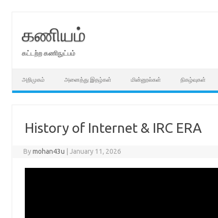
Skip
to
content
கணியம்
கட்டற்ற கணிநுட்பம்
அறிமுகம்
அனைத்து இதழ்கள்
மின்னூல்கள்
நிகழ்வுகள்
History of Internet & IRC ERA
By
mohan43u
|
January 11, 2026