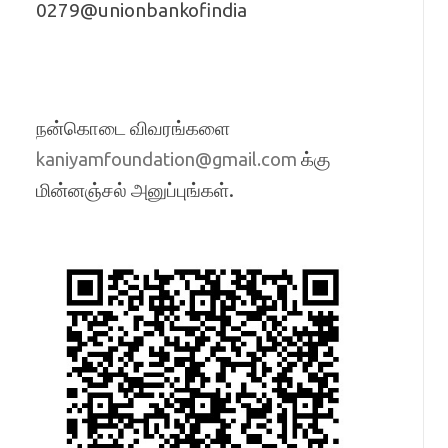
0279@unionbankofindia
நன்கொடை விவரங்களை
க்கு
kaniyamfoundation@gmail.com
மின்னஞ்சல் அனுப்புங்கள்.