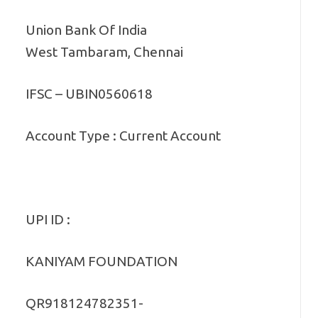
Union Bank Of India
West Tambaram, Chennai
IFSC – UBIN0560618
Account Type : Current Account
UPI ID :
KANIYAM FOUNDATION
QR918124782351-