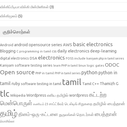
விக்கிப்பீடியா:விக்கி மின்மினிகள்
(3)
விக்கிமூலம்
(5)
குறிச்சொற்கள்
basic electronics
AWS
android opensource series
Android
daily electronics
deep-learning
Blogging
css
C programming in tamil
electronics
DSA
digital electronics
include
FOSS
kaniyam php in tamil seires
ODOC
Kaniyam software testing series
linux
logic gates
learn PHP in tamil
Open source
python
python in
PHP in tamil
PHP in tamil series
tamil
tamil
ruby
Tamil C++
Thamizh G
software testing in tamil
tlc
கட்டற்ற
Wordpress
எளிய தமிழில் wordpress
Wikipedia
மென்பொருள்
தமிழில் பைத்தான்
சாப்ட்வேர் டெஸ்டிங்
சிறுகதை
கணியம் 23
தமிழ்
பைத்தான்
தினம்-ஒரு-கட்டளை
தொடர்கள்
துருவங்கள்
மொசில்லா