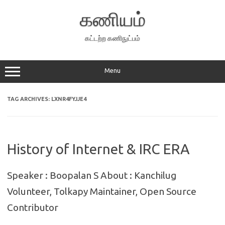
Skip
to
கணியம்
content
கட்டற்ற கணிநுட்பம்
Menu
TAG ARCHIVES:
LXNR4FYJJE4
History of Internet & IRC ERA
Speaker : Boopalan S About : Kanchilug
Volunteer, Tolkapy Maintainer, Open Source
Contributor