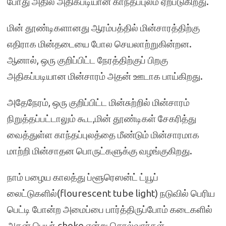
போது அதில் அதிகபடியான காந்தப்புலம் ஏற்படுகிறது.
மின் தூண்டிகளானது ஆரம்பத்தில் மின்சாரத்திற்கு
எதிராக மின்தடையை போல செயலாற்றுகின்றன.
ஆனால், ஒரு குறிப்பிட்ட நேரத்திற்குப் பிறகு
அதிகப்படியான மின்சாரம் அதன் ஊடாக பாய்கிறது.
அதேநேரம், ஒரு குறிப்பிட்ட மின்சுற்றில் மின்சாரம்
நிறுத்தப்பட்டாலும் கூட,மின் தூண்டிகள் சேகரித்து
வைத்துள்ள காந்தப்புலத்தை மீண்டும் மின்சாரமாக
மாற்றி மின்சாதன பொருட்களுக்கு வழங்குகிறது.
நாம் பழைய காலத்து ப்ளூரெஸன்ட் ட்யூப்
லைட்டுகளில்(flourescent tube light) நடுவில் பெரிய
பெட்டி போன்ற அமைப்பை பார்த்திருப்போம் கடைகளில்
அதன் பெயர் choke என்று சொல்வார்கள்.