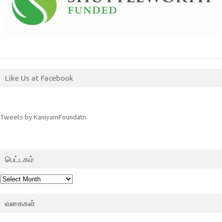
Like Us at Facebook
Tweets by KaniyamFoundatn
பெட்டகம்
பெட்டகம்
வகைகள்