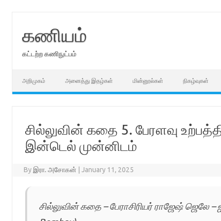
Skip
to
content
கணியம்
கட்டற்ற கணிநுட்பம்
அறிமுகம்
அனைத்து இதழ்கள்
மின்னூல்கள்
நிகழ்வுகள்
சில்லுவின் கதை 5. பேரளவு உற்பத்
இன்டெல் முன்னிடம்
By
இரா. அசோகன்
|
January 11, 2025
சில்லுவின் கதை – பேராசிரியர் ராஜேஷ் ஜெலே – ஐஐ