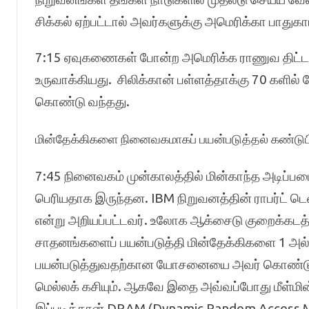
சிக்கல் ஏற்பட்டால் அவர்களுக்கு அமெரிக்கா பாதுகாப்
7:15 ஏவுகணைகள் போன்ற அமெரிக்க ராணுவ திட்டங்
உருவாக்கியது. சிலிக்கான் பள்ளத்தாக்கு 70 களி
கொண்டு வந்தது.
மின்தேக்கிகளை நினைவகமாகப் பயன்படுத்தல் கண்டுபிட
7:45 நினைவகம் முன்காலத்தில் மின்காந்த அடிப்பட
பெரியதாக இருந்தன. IBM நிறுவனத்தின் ராபர்ட் ட
என்று அறியப்பட்டவர். உலோக ஆக்சைடு குறைக்கடத
சாதனங்களைப் பயன்படுத்தி மின்தேக்கிகளை 1 அல்லது
பயன்படுத்துவதற்கான யோசனையை அவர் கொண்டு வந்
மெல்லக்
கசியும். ஆகவே இதை அவ்வப்போது மீள்மின்
இப்படித்தான் DRAM (Dynamic Random Access M