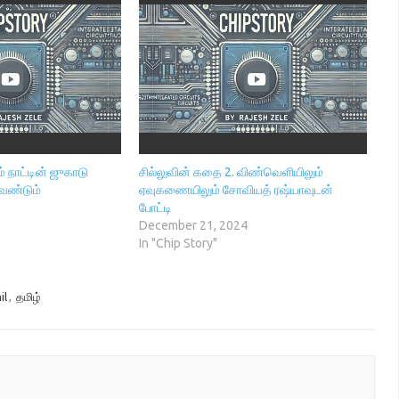
் நாட்டின் ஜுகாடு
சில்லுவின் கதை 2. விண்வெளியிலும்
ேண்டும்
ஏவுகணையிலும் சோவியத் ரஷ்யாவுடன்
போட்டி
December 21, 2024
In "Chip Story"
il
,
தமிழ்