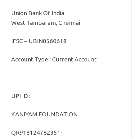
Union Bank Of India
West Tambaram, Chennai
IFSC – UBIN0560618
Account Type : Current Account
UPI ID :
KANIYAM FOUNDATION
QR918124782351-