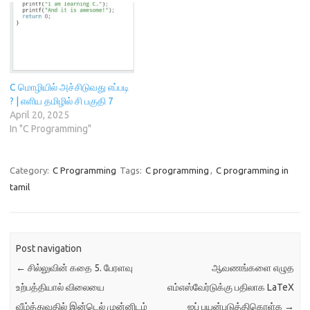
w
)
o
)
w
)
C மொழியில் அச்சிடுவது எப்படி
? | எளிய தமிழில் சி பகுதி 7
April 20, 2025
In "C Programming"
Category:
C Programming
Tags:
C programming
,
C programming in
tamil
Post navigation
←
சில்லுவின் கதை 5. பேரளவு
ஆவணங்களை எழுத
உற்பத்தியால் விலையை
எம்எஸ்வேர்டுக்கு பதிலாக LaTeX
வீழ்த்துவதில் இன்டெல் முன்னிடம்
ஐப் பயன்படுத்திகொள்க
→