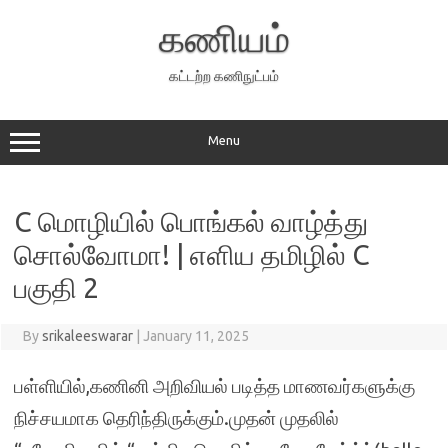
Skip
to
கணியம்
content
கட்டற்ற கணிநுட்பம்
Menu
C மொழியில் பொங்கல் வாழ்த்து
சொல்வோமா! | எளிய தமிழில் C
பகுதி 2
By
srikaleeswarar
|
January 11, 2025
பள்ளியில்,கணினி அறிவியல் படித்த மாணவர்களுக்கு
நிச்சயமாக தெரிந்திருக்கும்.முதன் முதலில்