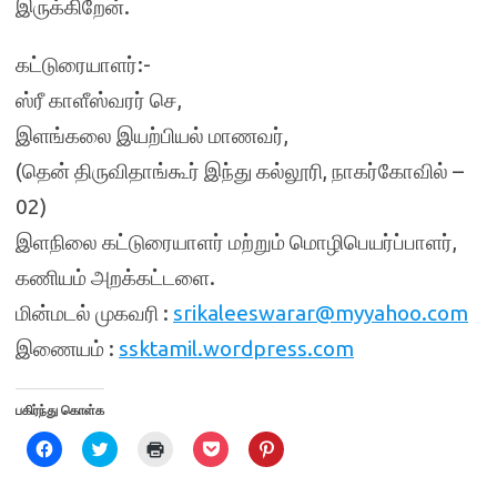
இருக்கிறேன்.
கட்டுரையாளர்:-
ஸ்ரீ காளீஸ்வரர் செ,
இளங்கலை இயற்பியல் மாணவர்,
(தென் திருவிதாங்கூர் இந்து கல்லூரி, நாகர்கோவில் –
02)
இளநிலை கட்டுரையாளர் மற்றும் மொழிபெயர்ப்பாளர்,
கணியம் அறக்கட்டளை.
மின்மடல் முகவரி :
srikaleeswarar@myyahoo.com
இணையம் :
ssktamil.wordpress.com
பகிர்ந்து கொள்க
C
C
C
C
C
l
l
l
l
l
i
i
i
i
i
c
c
c
c
c