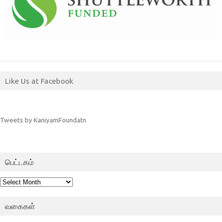
Like Us at Facebook
Tweets by KaniyamFoundatn
பெட்டகம்
பெட்டகம்
வகைகள்