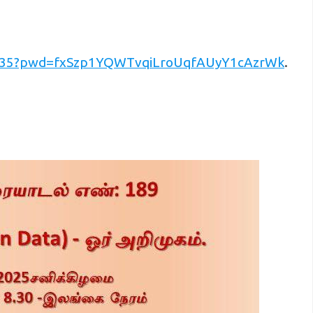
8935?pwd=fxSzp1YQWTvqiLroUqfAUyY1cAzrWk
.