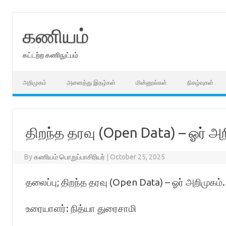
Skip
to
content
கணியம்
கட்டற்ற கணிநுட்பம்
அறிமுகம்
அனைத்து இதழ்கள்
மின்னூல்கள்
நிகழ்வுகள்
திறந்த தரவு (Open Data) – ஓர்
By
கணியம் பொறுப்பாசிரியர்
|
October 25, 2025
தலைப்பு; திறந்த தரவு (Open Data) – ஓர் அறிமுகம்.
உரையாளர்: நித்யா துரைசாமி