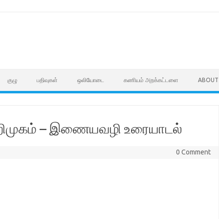
குழு
பதிவுகள்
ஒலியோடை
கணியம் அறக்கட்டளை
ABOUT
 அறிமுகம் – இணையவழி உரையாடல்
0 Comment