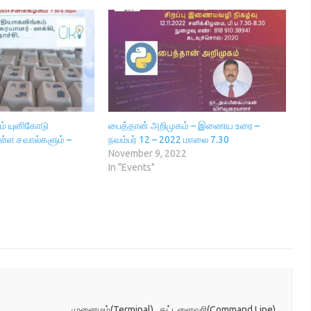
ும் யுனிகோடு
பைத்தான் அறிமுகம் – இணைய உரை –
ுள்ள சவால்களும் –
நவம்பர் 12 – 2022 மாலை 7.30
November 9, 2022
In "Events"
–
முனைமம்(Terminal) , கட்டளைவரி(Command Line) ,