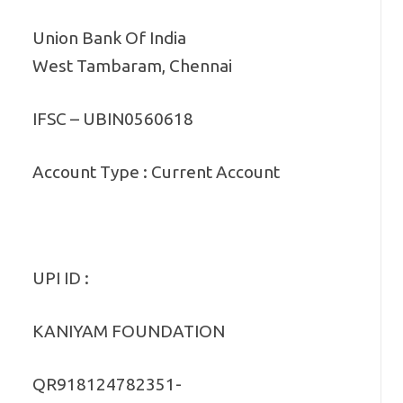
Union Bank Of India
West Tambaram, Chennai
IFSC – UBIN0560618
Account Type : Current Account
UPI ID :
KANIYAM FOUNDATION
QR918124782351-