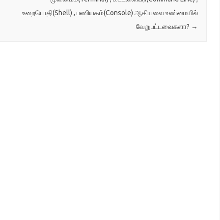
உறைபொதி(Shell) , பணியகம்(Console) ஆகியவை உண்மையில்
வேறுபட்டவைகளா?
→