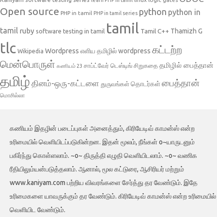
Open source
python
python in
PHP in tamil
PHP in tamil series
tamil
tamil
ruby
Tamil C++
Thamizh G
software testing in tamil
tlc
கட்டற்ற
Wordpress
எளிய தமிழில் wordpress
Wikipedia
மென்பொருள்
தமிழில் பைத்தான்
சாப்ட்வேர் டெஸ்டிங்
சிறுகதை
கணியம் 23
தமிழ்
பைத்தான்
தினம்-ஒரு-கட்டளை
தொடர்கள்
துருவங்கள்
மொசில்லா
கணியம் இதழின் படைப்புகள் அனைத்தும், கிரியேடிவ் காமன்ஸ் என்ற
உரிமையில் வெளியிடப்படுகின்றன. இதன் மூலம், நீங்கள் o~யாருடனும்
பகிர்ந்து கொள்ளலாம். ~o~ திருத்தி எழுதி வெளியிடலாம். ~o~ வணிக
ரீதியிலும்யன்படுத்தலாம். ஆனால், மூல கட்டுரை, ஆசிரியர் மற்றும்
www.kaniyam.com பற்றிய விவரங்களை சேர்த்து தர வேண்டும். இதே
உரிமைகளை யாவருக்கும் தர வேண்டும். கிரியேடிவ் காமன்ஸ் என்ற உரிமையில்
வெளியிட வேண்டும்.