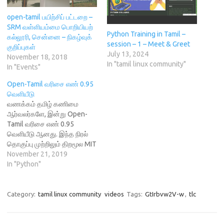
i
n
w
n
s
n
n
)
e
i
n
e
w
n
open-tamil பயிற்சிப் பட்டறை –
e
w
w
n
SRM வள்ளியம்மை பொறியியற்
w
w
i
e
Python Training in Tamil –
w
i
n
w
கல்லூரி, சென்னை – நிகழ்வுக்
i
n
d
w
session – 1 – Meet & Greet
குறிப்புகள்
n
d
o
i
July 13, 2024
d
o
w
n
November 18, 2018
o
w
)
d
In "tamil linux community"
In "Events"
w
)
o
)
w
)
Open-Tamil வரிசை எண் 0.95
வெளியீடு
வணக்கம் தமிழ் கணிமை
ஆர்வலர்களே, இன்று Open-
Tamil வரிசை எண் 0.95
வெளியீடு ஆனது. இந்த நிரல்
தொகுப்பு முற்றிலும் திறமூல MIT
உரிமத்தில் வெளியிடப்பட்டது.
November 21, 2019
இதனை கொண்டு நீங்கள்
In "Python"
பைத்தான் கணினி மொழியில்
தமிழ் மொழி ஆய்வுகளை
செயல்படுத்தலாம். உதாரணமாக
Category:
tamil linux community
videos
Tags:
GtIrbvw2V-w
,
tlc
இரண்டு திறமூல சேவைகள்/
செயல்பாடுகள் (அதாவது எழில்,