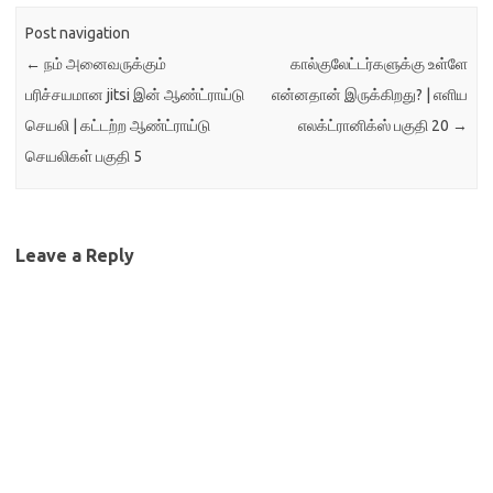
தமிழ்சந்தி மற்றும் தமிழ்பேசு-
வலை என்பவற்றை தவிற்த்து
Post navigation
[எங்கள் குழுவினர் அல்லாதவர்])
←
நம் அனைவருக்கும்
கால்குலேட்டர்களுக்கு உள்ளே
பயன்பாட்டில் பொதுவெளியில்
உள்ளது தெரியவந்தது- 1)
பரிச்சயமான jitsi இன் ஆண்ட்ராய்டு
என்னதான் இருக்கிறது? | எளிய
பைதமிழ் என்ற…
செயலி | கட்டற்ற ஆண்ட்ராய்டு
எலக்ட்ரானிக்ஸ் பகுதி 20
→
செயலிகள் பகுதி 5
Leave a Reply