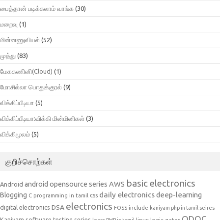
பைத்தான் படிக்கலாம் வாங்க
(30)
மறைவு
(1)
மின்னணுவியல்
(52)
முத்து
(83)
மேககணினி(Cloud)
(1)
மோசில்லா பொதுக்குரல்
(9)
விக்கிப்பீடியா
(5)
விக்கிப்பீடியா:விக்கி மின்மினிகள்
(3)
விக்கிமூலம்
(5)
குறிச்சொற்கள்
basic electronics
AWS
android opensource series
Android
daily electronics
deep-learning
Blogging
css
C programming in tamil
electronics
DSA
digital electronics
include
FOSS
kaniyam php in tamil seires
ODOC
Kaniyam software testing series
linux
logic gates
learn PHP in tamil