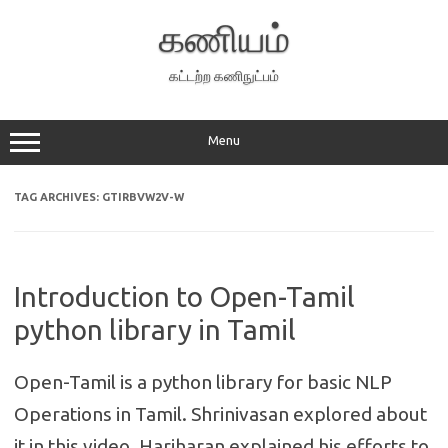
Skip
to
கணியம்
content
கட்டற்ற கணிநுட்பம்
Menu
TAG ARCHIVES:
GTIRBVW2V-W
Introduction to Open-Tamil
python library in Tamil
Open-Tamil is a python library for basic NLP
Operations in Tamil. Shrinivasan explored about
it in this video. Hariharan explained his efforts to