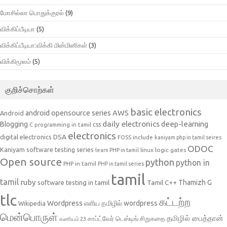
மோசில்லா பொதுக்குரல்
(9)
விக்கிப்பீடியா
(5)
விக்கிப்பீடியா:விக்கி மின்மினிகள்
(3)
விக்கிமூலம்
(5)
குறிச்சொற்கள்
basic electronics
AWS
android opensource series
Android
daily electronics
deep-learning
Blogging
css
C programming in tamil
electronics
DSA
digital electronics
include
FOSS
kaniyam php in tamil seires
ODOC
Kaniyam software testing series
linux
logic gates
learn PHP in tamil
Open source
python
python in
PHP in tamil
PHP in tamil series
tamil
tamil
ruby
Tamil C++
Thamizh G
software testing in tamil
tlc
கட்டற்ற
Wordpress
எளிய தமிழில் wordpress
Wikipedia
மென்பொருள்
தமிழில் பைத்தான்
சாப்ட்வேர் டெஸ்டிங்
சிறுகதை
கணியம் 23