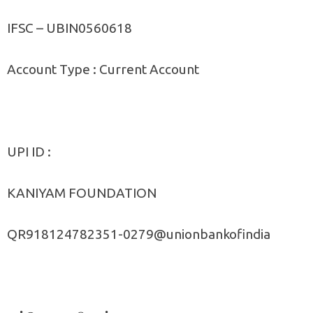
IFSC – UBIN0560618
Account Type : Current Account
UPI ID :
KANIYAM FOUNDATION
QR918124782351-0279@unionbankofindia