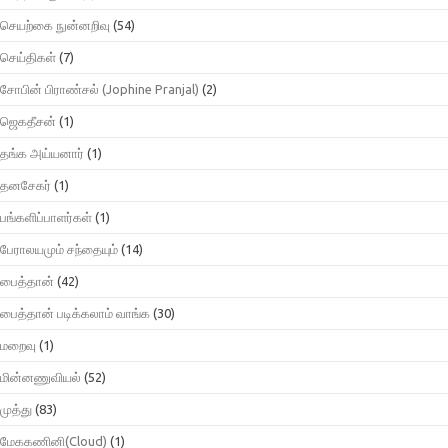
செயற்கை நுன்னறிவு
(54)
செய்திகள்
(7)
சோபின் பிராண்சல் (Jophine Pranjal)
(2)
ஜெகதீசன்
(1)
தங்க அய்யனார்
(1)
தனசேகர்
(1)
பங்களிப்பாளர்கள்
(1)
பேராலயமும் சந்தையும்
(14)
பைத்தான்
(42)
பைத்தான் படிக்கலாம் வாங்க
(30)
மறைவு
(1)
மின்னணுவியல்
(52)
முத்து
(83)
மேககணினி(Cloud)
(1)